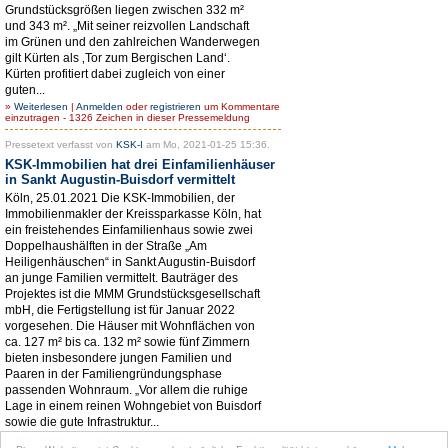
Grundstücksgrößen liegen zwischen 332 m²
und 343 m². „Mit seiner reizvollen Landschaft
im Grünen und den zahlreichen Wanderwegen
gilt Kürten als ‚Tor zum Bergischen Land‘.
Kürten profitiert dabei zugleich von einer
guten...
»
Weiterlesen
|
Anmelden
oder
registrieren
um Kommentare
einzutragen - 1326 Zeichen in dieser Pressemeldung
Pressetext verfasst von
KSK-I
am Mo, 2021-01-25 15:36.
KSK-Immobilien hat drei Einfamilienhäuser
in Sankt Augustin-Buisdorf vermittelt
Köln, 25.01.2021 Die KSK-Immobilien, der
Immobilienmakler der Kreissparkasse Köln, hat
ein freistehendes Einfamilienhaus sowie zwei
Doppelhaushälften in der Straße „Am
Heiligenhäuschen“ in Sankt Augustin-Buisdorf
an junge Familien vermittelt. Bauträger des
Projektes ist die MMM Grundstücksgesellschaft
mbH, die Fertigstellung ist für Januar 2022
vorgesehen. Die Häuser mit Wohnflächen von
ca. 127 m² bis ca. 132 m² sowie fünf Zimmern
bieten insbesondere jungen Familien und
Paaren in der Familiengründungsphase
passenden Wohnraum. „Vor allem die ruhige
Lage in einem reinen Wohngebiet von Buisdorf
sowie die gute Infrastruktur...
»
Weiterlesen
|
Anmelden
oder
registrieren
um Kommentare