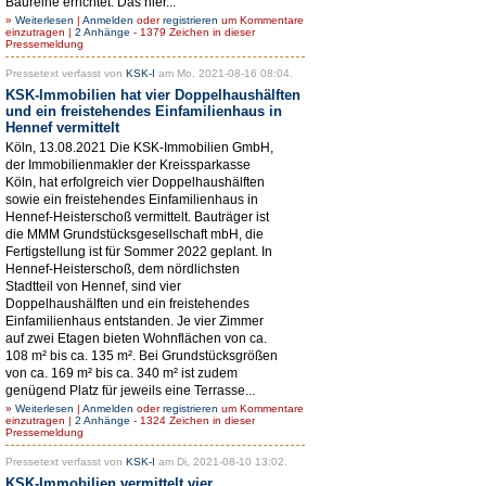
Baureihe errichtet. Das hier...
»
Weiterlesen
|
Anmelden
oder
registrieren
um Kommentare
einzutragen |
2 Anhänge
- 1379 Zeichen in dieser
Pressemeldung
Pressetext verfasst von
KSK-I
am Mo, 2021-08-16 08:04.
KSK-Immobilien hat vier Doppelhaushälften
und ein freistehendes Einfamilienhaus in
Hennef vermittelt
Köln, 13.08.2021 Die KSK-Immobilien GmbH,
der Immobilienmakler der Kreissparkasse
Köln, hat erfolgreich vier Doppelhaushälften
sowie ein freistehendes Einfamilienhaus in
Hennef-Heisterschoß vermittelt. Bauträger ist
die MMM Grundstücksgesellschaft mbH, die
Fertigstellung ist für Sommer 2022 geplant. In
Hennef-Heisterschoß, dem nördlichsten
Stadtteil von Hennef, sind vier
Doppelhaushälften und ein freistehendes
Einfamilienhaus entstanden. Je vier Zimmer
auf zwei Etagen bieten Wohnflächen von ca.
108 m² bis ca. 135 m². Bei Grundstücksgrößen
von ca. 169 m² bis ca. 340 m² ist zudem
genügend Platz für jeweils eine Terrasse...
»
Weiterlesen
|
Anmelden
oder
registrieren
um Kommentare
einzutragen |
2 Anhänge
- 1324 Zeichen in dieser
Pressemeldung
Pressetext verfasst von
KSK-I
am Di, 2021-08-10 13:02.
KSK-Immobilien vermittelt vier