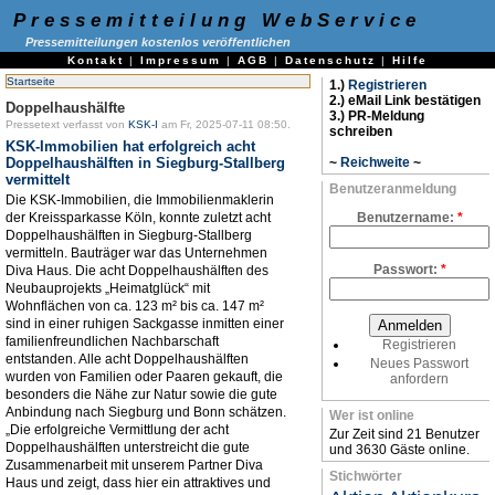
Pressemitteilung WebService
Pressemitteilungen kostenlos veröffentlichen
Kontakt
|
Impressum
|
AGB
|
Datenschutz
|
Hilfe
Startseite
1.)
Registrieren
2.) eMail Link bestätigen
Doppelhaushälfte
3.) PR-Meldung
Pressetext verfasst von
KSK-I
am Fr, 2025-07-11 08:50.
schreiben
KSK-Immobilien hat erfolgreich acht
Doppelhaushälften in Siegburg-Stallberg
~
Reichweite
~
vermittelt
Benutzeranmeldung
Die KSK-Immobilien, die Immobilienmaklerin
der Kreissparkasse Köln, konnte zuletzt acht
Benutzername:
*
Doppelhaushälften in Siegburg-Stallberg
vermitteln. Bauträger war das Unternehmen
Passwort:
*
Diva Haus. Die acht Doppelhaushälften des
Neubauprojekts „Heimatglück“ mit
Wohnflächen von ca. 123 m² bis ca. 147 m²
sind in einer ruhigen Sackgasse inmitten einer
familienfreundlichen Nachbarschaft
Registrieren
entstanden. Alle acht Doppelhaushälften
Neues Passwort
wurden von Familien oder Paaren gekauft, die
anfordern
besonders die Nähe zur Natur sowie die gute
Anbindung nach Siegburg und Bonn schätzen.
Wer ist online
„Die erfolgreiche Vermittlung der acht
Zur Zeit sind 21 Benutzer
Doppelhaushälften unterstreicht die gute
und 3630 Gäste online.
Zusammenarbeit mit unserem Partner Diva
Stichwörter
Haus und zeigt, dass hier ein attraktives und