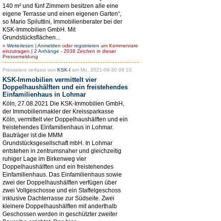
140 m² und fünf Zimmern besitzen alle eine
eigene Terrasse und einen eigenen Garten“,
so Mario Spiluttini, Immobilienberater bei der
KSK-Immobilien GmbH. Mit
Grundstücksflächen...
»
Weiterlesen
|
Anmelden
oder
registrieren
um Kommentare
einzutragen |
2 Anhänge
- 2038 Zeichen in dieser
Pressemeldung
Pressetext verfasst von
KSK-I
am Mo, 2021-08-30 08:10.
KSK-Immobilien vermittelt vier
Doppelhaushälften und ein freistehendes
Einfamilienhaus in Lohmar
Köln, 27.08.2021 Die KSK-Immobilien GmbH,
der Immobilienmakler der Kreissparkasse
Köln, vermittelt vier Doppelhaushälften und ein
freistehendes Einfamilienhaus in Lohmar.
Bauträger ist die MMM
Grundstücksgesellschaft mbH. In Lohmar
entstehen in zentrumsnaher und gleichzeitig
ruhiger Lage im Birkenweg vier
Doppelhaushälften und ein freistehendes
Einfamilienhaus. Das Einfamilienhaus sowie
zwei der Doppelhaushälften verfügen über
zwei Vollgeschosse und ein Staffelgeschoss
inklusive Dachterrasse zur Südseite. Zwei
kleinere Doppelhaushälften mit anderthalb
Geschossen werden in geschützter zweiter