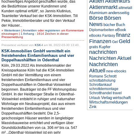
Aktien
Aktienkurs
hochwertiges Angebot geschaffen wurde, das
die Bedürfnisse unserer Kundinnen und
Aktienmarkt
altmetall
Kunden optimal erfüllt“, so Jannis Klutinius,
Aluminium
andersseitig
Teamleiter Verkauf bei der KSK-Immobilien. Till
Börse
Börsen
Pekie, Immobilienberater und für den Verkauf
News
bücher
Buch
der Häuser...
eBook
Diplomarbeiten
»
Weiterlesen
|
Anmelden
oder
registrieren
um Kommentare
einzutragen |
1 Anhang
- 1614 Zeichen in dieser
finanz
eBooks
Fantasy
Pressemeldung
Finanzen
Geld
Gel
Pressetext verfasst von
KSK-I
am Mi, 2022-03-30 13:40.
Kupfer
gratis
KSK-Immobilien GmbH vermittelt ein
nachrichten
freistehendes Einfamilienhaus und vier
Nachrichten Aktuel
Doppelhaushälften in Odenthal
Nachrichten
Köln, 29.03.2022 Als Immobilienmakler der
Aktuell
Kreissparkasse Köln hat die KSK-Immobilien
new-ebooks
GmbH mit der Vermittlung von einem
Schrott
Romane
freistehenden Einfamilienhaus und vier
schrottabholung
Doppelhaushälften in Odenthal-Voiswinkel
Schrottankauf
schrottdemontage
begonnen. Bauträger ist die FF Wohnungsbau
Schrotthandel
travel
GmbH. In der Heidberger Straße in Odenthal-
wirtschaft
Verlag
Urlaub
Voiswinkel entsteht in ruhiger und naturnaher
Wirtschaftsmeldungen
Wohnlage ein Neubauprojekt, das aus einem
Zink
freistehenden Einfamilienhaus und vier
Doppelhaushälften besteht. Die 2,5-
geschossigen Häuser werden in langlebiger
Massivbauweise errichtet und verfügen über
Grundstücksflächen von ca. 306 m² bis ca. 547
m². „Odenthal-Voiswinkel ist ein sehr