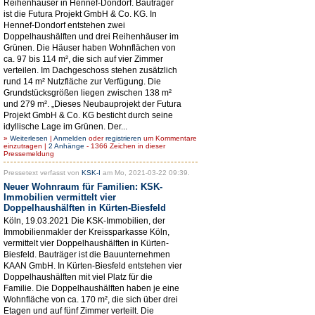
Reihenhäuser in Hennef-Dondorf. Bauträger
ist die Futura Projekt GmbH & Co. KG. In
Hennef-Dondorf entstehen zwei
Doppelhaushälften und drei Reihenhäuser im
Grünen. Die Häuser haben Wohnflächen von
ca. 97 bis 114 m², die sich auf vier Zimmer
verteilen. Im Dachgeschoss stehen zusätzlich
rund 14 m² Nutzfläche zur Verfügung. Die
Grundstücksgrößen liegen zwischen 138 m²
und 279 m². „Dieses Neubauprojekt der Futura
Projekt GmbH & Co. KG besticht durch seine
idyllische Lage im Grünen. Der...
»
Weiterlesen
|
Anmelden
oder
registrieren
um Kommentare
einzutragen |
2 Anhänge
- 1366 Zeichen in dieser
Pressemeldung
Pressetext verfasst von
KSK-I
am Mo, 2021-03-22 09:39.
Neuer Wohnraum für Familien: KSK-
Immobilien vermittelt vier
Doppelhaushälften in Kürten-Biesfeld
Köln, 19.03.2021 Die KSK-Immobilien, der
Immobilienmakler der Kreissparkasse Köln,
vermittelt vier Doppelhaushälften in Kürten-
Biesfeld. Bauträger ist die Bauunternehmen
KAAN GmbH. In Kürten-Biesfeld entstehen vier
Doppelhaushälften mit viel Platz für die
Familie. Die Doppelhaushälften haben je eine
Wohnfläche von ca. 170 m², die sich über drei
Etagen und auf fünf Zimmer verteilt. Die