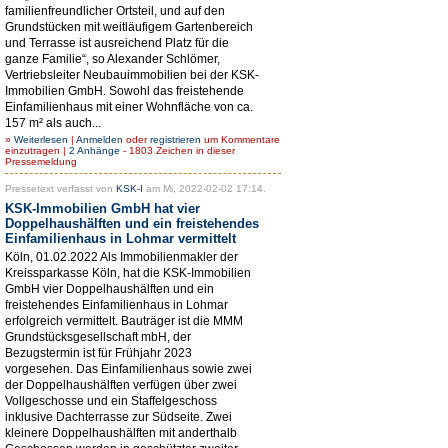
familienfreundlicher Ortsteil, und auf den
Grundstücken mit weitläufigem Gartenbereich
und Terrasse ist ausreichend Platz für die
ganze Familie“, so Alexander Schlömer,
Vertriebsleiter Neubauimmobilien bei der KSK-
Immobilien GmbH. Sowohl das freistehende
Einfamilienhaus mit einer Wohnfläche von ca.
157 m² als auch...
»
Weiterlesen
|
Anmelden
oder
registrieren
um Kommentare
einzutragen |
2 Anhänge
- 1803 Zeichen in dieser
Pressemeldung
Pressetext verfasst von
KSK-I
am Mi, 2022-02-02 17:14.
KSK-Immobilien GmbH hat vier
Doppelhaushälften und ein freistehendes
Einfamilienhaus in Lohmar vermittelt
Köln, 01.02.2022 Als Immobilienmakler der
Kreissparkasse Köln, hat die KSK-Immobilien
GmbH vier Doppelhaushälften und ein
freistehendes Einfamilienhaus in Lohmar
erfolgreich vermittelt. Bauträger ist die MMM
Grundstücksgesellschaft mbH, der
Bezugstermin ist für Frühjahr 2023
vorgesehen. Das Einfamilienhaus sowie zwei
der Doppelhaushälften verfügen über zwei
Vollgeschosse und ein Staffelgeschoss
inklusive Dachterrasse zur Südseite. Zwei
kleinere Doppelhaushälften mit anderthalb