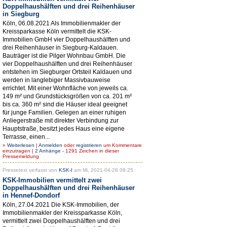
Doppelhaushälften und drei Reihenhäuser
in Siegburg
Köln, 06.08.2021 Als Immobilienmakler der
Kreissparkasse Köln vermittelt die KSK-
Immobilien GmbH vier Doppelhaushälften und
drei Reihenhäuser in Siegburg-Kaldauen.
Bauträger ist die Pilger Wohnbau GmbH. Die
vier Doppelhaushälften und drei Reihenhäuser
entstehen im Siegburger Ortsteil Kaldauen und
werden in langlebiger Massivbauweise
errichtet. Mit einer Wohnfläche von jeweils ca.
149 m² und Grundstücksgrößen von ca. 201 m²
bis ca. 360 m² sind die Häuser ideal geeignet
für junge Familien. Gelegen an einer ruhigen
Anliegerstraße mit direkter Verbindung zur
Hauptstraße, besitzt jedes Haus eine eigene
Terrasse, einen...
»
Weiterlesen
|
Anmelden
oder
registrieren
um Kommentare
einzutragen |
2 Anhänge
- 1291 Zeichen in dieser
Pressemeldung
Pressetext verfasst von
KSK-I
am Mi, 2021-04-28 08:25.
KSK-Immobilien vermittelt zwei
Doppelhaushälften und drei Reihenhäuser
in Hennef-Dondorf
Köln, 27.04.2021 Die KSK-Immobilien, der
Immobilienmakler der Kreissparkasse Köln,
vermittelt zwei Doppelhaushälften und drei