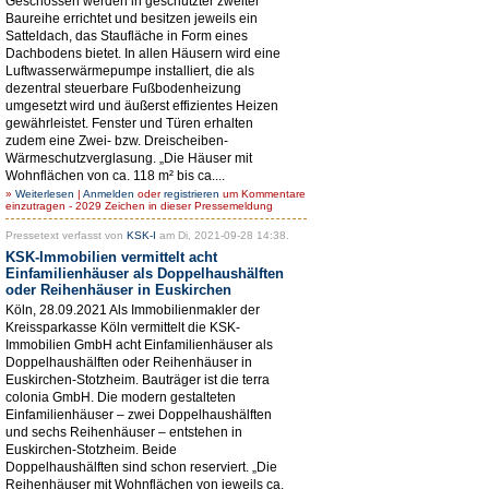
Geschossen werden in geschützter zweiter
Baureihe errichtet und besitzen jeweils ein
Satteldach, das Staufläche in Form eines
Dachbodens bietet. In allen Häusern wird eine
Luftwasserwärmepumpe installiert, die als
dezentral steuerbare Fußbodenheizung
umgesetzt wird und äußerst effizientes Heizen
gewährleistet. Fenster und Türen erhalten
zudem eine Zwei- bzw. Dreischeiben-
Wärmeschutzverglasung. „Die Häuser mit
Wohnflächen von ca. 118 m² bis ca....
»
Weiterlesen
|
Anmelden
oder
registrieren
um Kommentare
einzutragen - 2029 Zeichen in dieser Pressemeldung
Pressetext verfasst von
KSK-I
am Di, 2021-09-28 14:38.
KSK-Immobilien vermittelt acht
Einfamilienhäuser als Doppelhaushälften
oder Reihenhäuser in Euskirchen
Köln, 28.09.2021 Als Immobilienmakler der
Kreissparkasse Köln vermittelt die KSK-
Immobilien GmbH acht Einfamilienhäuser als
Doppelhaushälften oder Reihenhäuser in
Euskirchen-Stotzheim. Bauträger ist die terra
colonia GmbH. Die modern gestalteten
Einfamilienhäuser – zwei Doppelhaushälften
und sechs Reihenhäuser – entstehen in
Euskirchen-Stotzheim. Beide
Doppelhaushälften sind schon reserviert. „Die
Reihenhäuser mit Wohnflächen von jeweils ca.