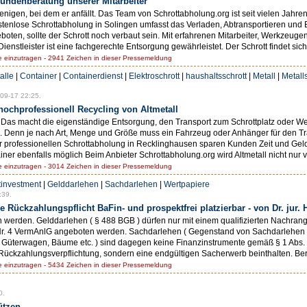
Kundenberatung unserer Mitarbeiter
nigen, bei dem er anfällt. Das Team von Schrottabholung.org ist seit vielen Jahre
stenlose Schrottabholung in Solingen umfasst das Verladen, Abtransportieren und En
oten, sollte der Schrott noch verbaut sein. Mit erfahrenen Mitarbeiter, Werkzeu
nstleister ist eine fachgerechte Entsorgung gewährleistet. Der Schrott findet sich
einzutragen - 2941 Zeichen in dieser Pressemeldung
alle
|
Container
|
Containerdienst
|
Elektroschrott
|
haushaltsschrott
|
Metall
|
Metall
09-17 22:25.
ochprofessionell Recycling von Altmetall
g. Das macht die eigenständige Entsorgung, den Transport zum Schrottplatz oder Wer
n. Denn je nach Art, Menge und Größe muss ein Fahrzeug oder Anhänger für den Tr
er professionellen Schrottabholung in Recklinghausen sparen Kunden Zeit und Geld
r ebenfalls möglich Beim Anbieter Schrottabholung.org wird Altmetall nicht nur v
einzutragen - 3014 Zeichen in dieser Pressemeldung
tinvestment
|
Gelddarlehen
|
Sachdarlehen
|
Wertpapiere
:39.
Rückzahlungspflicht BaFin- und prospektfrei platzierbar - von Dr. jur. 
erden. Gelddarlehen ( § 488 BGB ) dürfen nur mit einem qualifizierten Nachrang 
Nr. 4 VermAnlG angeboten werden. Sachdarlehen ( Gegenstand von Sachdarlehen kö
er, Güterwagen, Bäume etc. ) sind dagegen keine Finanzinstrumente gemäß § 1 Abs
ückzahlungsverpflichtung, sondern eine endgültigen Sacherwerb beinthalten. Bere
einzutragen - 5434 Zeichen in dieser Pressemeldung
0.
ützen