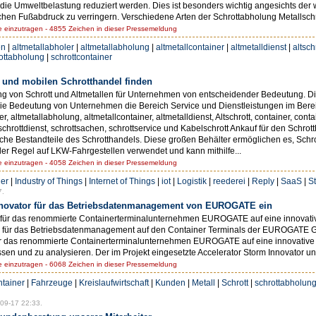
die Umweltbelastung reduziert werden. Dies ist besonders wichtig angesichts de
en Fußabdruck zu verringern. Verschiedene Arten der Schrottabholung Metallschro
einzutragen - 4855 Zeichen in dieser Pressemeldung
en
|
altmetallabholer
|
altmetallabholung
|
altmetallcontainer
|
altmetalldienst
|
altsch
ottabholung
|
schrottcontainer
tt und mobilen Schrotthandel finden
ftung von Schrott und Altmetallen für Unternehmen von entscheidender Bedeutung. Die
 die Bedeutung von Unternehmen die Bereich Service und Dienstleistungen im Bereic
er, altmetallabholung, altmetallcontainer, altmetalldienst, Altschrott, container, con
 schrottdienst, schrottsachen, schrottservice und Kabelschrott Ankauf für den Schrot
liche Bestandteile des Schrotthandels. Diese großen Behälter ermöglichen es, Schro
 der Regel auf LKW-Fahrgestellen verwendet und kann mithilfe...
einzutragen - 4058 Zeichen in dieser Pressemeldung
er
|
Industry of Things
|
Internet of Things
|
iot
|
Logistik
|
reederei
|
Reply
|
SaaS
|
S
7.
Innovator für das Betriebsdatenmanagement von EUROGATE ein
für das renommierte Containerterminalunternehmen EUROGATE auf eine innovativ
or für das Betriebsdatenmanagement auf den Container Terminals der EUROGATE Gru
 für das renommierte Containerterminalunternehmen EUROGATE auf eine innovative
en und zu analysieren. Der im Projekt eingesetzte Accelerator Storm Innovator unt
einzutragen - 6068 Zeichen in dieser Pressemeldung
tainer
|
Fahrzeuge
|
Kreislaufwirtschaft
|
Kunden
|
Metall
|
Schrott
|
schrottabholun
09-17 22:33.