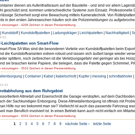
iner dienen als Aufenthaltsraum auf der Baustelle - und sind vor allem Lagerstät
hl geschützt sind, kommen unterschiedliche Systeme zum Einsatz. Professionelle
erlässige Sicherheit sorgt eine Bewachung mittels Kameratechnik. Von Rüttelplat
eits in den ersten Jahreswochen häufen sich die Polizeimeldungen zu aufgebroche
einzutragen - 4208 Zeichen in dieser Pressemeldung
|
Kunststoff
|
Kunststoffpaletten
|
Ladungsträger
|
Leichtpaletten
|
Nachhaltigkeit
|
S
9:52.
f-Leichtpaletten von Smart-Flow
Smart-Flow SA Was sind die besonderen Vorteile von Kunststoffpaletten beim Expo
ind die Kunststoffvarianten extrem robust und lassen sich äußert lange wieder ver
weder splittern, noch zerbrechen ist die Verletzungsgefahr viel geringer als bei Ho
nd sie brauchen keine Papiere, die belegen, dass die Palette gegen Schimmel, Pilz
einzutragen - 3510 Zeichen in dieser Pressemeldung
allentsorgung
|
Container
|
Kabel
|
kabelschrott
|
Kupfer
|
messing
|
schrottabholer
|
14:33.
hrottabholung aus dem Ruhrgebiet
rtiertem Altmetall und Eisenschrott die Garage verstopfen, auf dem Dachboden vo
 nach der Sachkundigen Entsorgung. Diese Altmetallentsorgung ist oftmals mit Pro
man Hilfe nur wo bekommt man sie? Vielleicht ist auch das passende Fahrzeug was 
l man Beruflich involviert ist. In einen Betrieb kann auch nicht einfach ein Mitarbei
einzutragen - 6333 Zeichen in dieser Pressemeldung
1
2
3
4
5
6
7
8
9
nächste Seite ›
letzte Seite