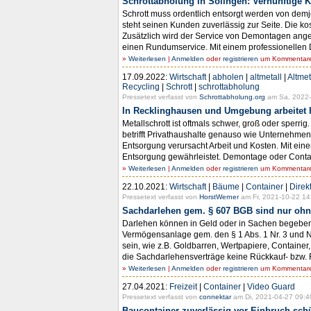
Schrottabholung in Solingen: Vernünftige 
Schrott muss ordentlich entsorgt werden von demje
steht seinen Kunden zuverlässig zur Seite. Die ko
Zusätzlich wird der Service von Demontagen angeb
einen Rundumservice. Mit einem professionellen Die
»
Weiterlesen
|
Anmelden
oder
registrieren
um Kommentare 
17.09.2022:
Wirtschaft
|
abholen
|
altmetall
|
Altmet
Recycling
|
Schrott
|
schrottabholung
Pressetext verfasst von
Schrottabholung.org
am Sa, 2022-
In Recklinghausen und Umgebung arbeitet h
Metallschrott ist oftmals schwer, groß oder sperri
betrifft Privathaushalte genauso wie Unternehme
Entsorgung verursacht Arbeit und Kosten. Mit ein
Entsorgung gewährleistet. Demontage oder Containe
»
Weiterlesen
|
Anmelden
oder
registrieren
um Kommentare 
22.10.2021:
Wirtschaft
|
Bäume
|
Container
|
Direk
Pressetext verfasst von
HorstWerner
am Fr, 2021-10-22 14
Sachdarlehen gem. § 607 BGB sind nur ohne 
Darlehen können in Geld oder in Sachen begeben w
Vermögensanlage gem. den § 1 Abs. 1 Nr. 3 und 
sein, wie z.B. Goldbarren, Wertpapiere, Contain
die Sachdarlehensverträge keine Rückkauf- bzw. R
»
Weiterlesen
|
Anmelden
oder
registrieren
um Kommentare 
27.04.2021:
Freizeit
|
Container
|
Video Guard
Pressetext verfasst von
connektar
am Di, 2021-04-27 09:4
Baucontainer zuverlässig vor Einbruch sch