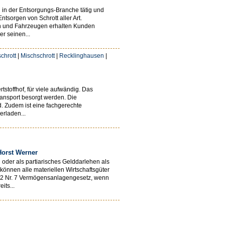
n in der Entsorgungs-Branche tätig und
tsorgen von Schrott aller Art.
gen und Fahrzeugen erhalten Kunden
er seinen...
schrott
|
Mischschrott
|
Recklinghausen
|
tstoffhof, für viele aufwändig. Das
ansport besorgt werden. Die
. Zudem ist eine fachgerechte
erladen...
Horst Werner
oder als partiarisches Gelddarlehen als
nnen alle materiellen Wirtschaftsgüter
. 2 Nr. 7 Vermögensanlagengesetz, wenn
its...