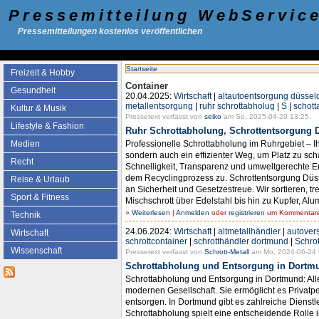
Pressemitteilung WebServic
Pressemitteilungen kostenlos veröffentlichen
Startseite
Freizeit & Hobby
Container
Gesundheit
20.04.2025:
Wirtschaft
|
altautoentsorgung düsseld
metallentsorgung
|
ruhr schrottabholug
|
S
|
schott
Kultur & Musik
Pressetext verfasst von
seiko
am So, 2025-04-20 13:25.
Lifestyle & Fashion
Ruhr Schrottabholung, Schrottentsorgung D
Professionelle Schrottabholung im Ruhrgebiet – Ih
Medien
sondern auch ein effizienter Weg, um Platz zu sch
Recht
Schnelligkeit, Transparenz und umweltgerechte Ent
dem Recyclingprozess zu. Schrottentsorgung Düsse
Reise & Urlaub
an Sicherheit und Gesetzestreue. Wir sortieren, 
Sport & Fitness
Mischschrott über Edelstahl bis hin zu Kupfer, Al
»
Weiterlesen
|
Anmelden
oder
registrieren
um Kommentare 
Technik
24.06.2024:
Wirtschaft
|
altmetallhändler
|
autover
Wirtschaft
schrottcontainer
|
schrotthändler dortmund
|
Schro
Wissenschaft
Pressetext verfasst von
Schrott-Metall
am Mo, 2024-06-24 
Schrottabholung und Entsorgung in Dortmun
Schrottabholung und Entsorgung in Dortmund: Alle
modernen Gesellschaft. Sie ermöglicht es Privatp
entsorgen. In Dortmund gibt es zahlreiche Dienstl
Schrottabholung spielt eine entscheidende Roll