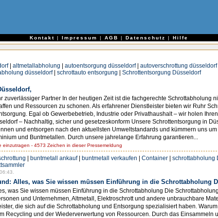
e
Kontakt
|
Impressum
|
AGB
|
Datenschutz
|
Hilfe
orf
|
altmetallabholung
|
autoentsorgung düsseldorf
|
autoverschrottung düsseldorf
abholung düsseldorf
|
schrottauto entsorgung
|
Schrottentsorgung Düsseldorf
üsseldorf,
r zuverlässiger Partner In der heutigen Zeit ist die fachgerechte Schrottabholung n
affen und Ressourcen zu schonen. Als erfahrener Dienstleister bieten wir Ruhr Sch
sorgung. Egal ob Gewerbebetrieb, Industrie oder Privathaushalt – wir holen Ihren S
ldorf – Nachhaltig, sicher und gesetzeskonform Unsere Schrottentsorgung in Düss
trennen und entsorgen nach den aktuellsten Umweltstandards und kümmern uns um al
uminium und Buntmetallen. Durch unsere jahrelange Erfahrung garantieren...
einzutragen - 4573 Zeichen in dieser Pressemeldung
schrottung
|
buntmetall ankauf
|
buntmetall verkaufen
|
Container
|
schrottabholung
ttsammler
06:43.
d: Alles, was Sie wissen müssen Einführung in die Schrottabholung D
s, was Sie wissen müssen Einführung in die Schrottabholung Die Schrottabholung i
ersonen und Unternehmen, Altmetall, Elektroschrott und andere unbrauchbare Mater
eister, die sich auf die Schrottabholung und Entsorgung spezialisiert haben. Warum
e im Recycling und der Wiederverwertung von Ressourcen. Durch das Einsammeln u