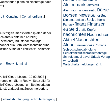
r wachsenden globalen Nachfrage nach
Aktienmarkt
altmetall
tt...
Börse
Aluminium
andersseitig
Börsen News
bücher
Buch
rott
|
Container
|
Containerdienst
|
eBook
Diplomarbeiten
eBooks
finanz
Finanzen
Fantasy
Geld
Kupfer
Gel
gratis
 richtigen Dienstleister spielen dabei
nachrichten
Nachrichten
h abrollcontainer, abroller,
Nachrichten
Aktuel
tainerdienst, Industriedemontage,
Aktuell
thandel erläutern. Abrollcontainer und
new-ebooks
Romane
tt und Altmetalle effizient zu sammeln
Schrott
schrottabholung
Schrottankauf
schrottdemontage
Verlag
Schrotthandel
travel
Urlaub
wirtschaft
torm Reply
|
terminal
Wirtschaftsmeldungen
Zink
e IoT-Cloud-Lösung. 12.02.2023 |
ppe ein Storm Reply , Spezialist für
 IoT-Cloud-Lösung, um Betriebsdaten
erstützt dabei, maßgeschneiderte...
g
|
schrottabholungorg
|
schrottentsorgung
|