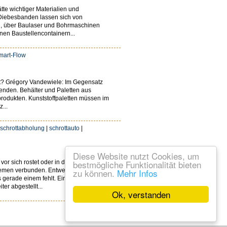
te wichtiger Materialien und
 Diebesbanden lassen sich von
ten, über Baulaser und Bohrmaschinen
nen Baustellencontainern...
mart-Flow
rt? Grégory Vandewiele: Im Gegensatz
wenden. Behälter und Paletten aus
lzprodukten. Kunststoffpaletten müssen im
...
schrottabholung
|
schrottauto
|
Diese Website nutzt Cookies, um
bestmögliche Funktionalität bieten
r sich rostet oder in die
blemen verbunden. Entweder, Teile zu
zu können.
Mehr Infos
gerade einem fehlt. Ein weiterer Aspekt
ter abgestellt...
Ok, verstanden