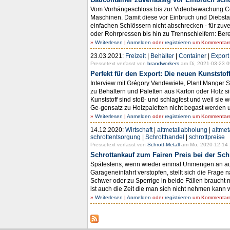
Vom Vorhängeschloss bis zur Videobewachung Conta
Maschinen. Damit diese vor Einbruch und Diebsta
einfachen Schlössern nicht abschrecken - für zuv
oder Rohrpressen bis hin zu Trennschleifern: Ber
»
Weiterlesen
|
Anmelden
oder
registrieren
um Kommentare 
23.03.2021:
Freizeit
|
Behälter
|
Container
|
Export
Pressetext verfasst von
brandworkers
am Di, 2021-03-23 0
Perfekt für den Export: Die neuen Kunststof
Interview mit Grégory Vandewiele, Plant Manger 
zu Behältern und Paletten aus Karton oder Holz s
Kunststoff sind stoß- und schlagfest und weil sie 
Ge-gensatz zu Holzpaletten nicht begast werden u
»
Weiterlesen
|
Anmelden
oder
registrieren
um Kommentare 
14.12.2020:
Wirtschaft
|
altmetallabholung
|
altmet
schrottentsorgung
|
Schrotthandel
|
schrottpreise
Pressetext verfasst von
Schrott-Metall
am Mo, 2020-12-14 
Schrottankauf zum Fairen Preis bei der Sc
Spätestens, wenn wieder einmal Unmengen an ausso
Garageneinfahrt verstopfen, stellt sich die Frage
Schwer oder zu Sperrige in beide Fällen braucht 
ist auch die Zeit die man sich nicht nehmen kann wei
»
Weiterlesen
|
Anmelden
oder
registrieren
um Kommentare 