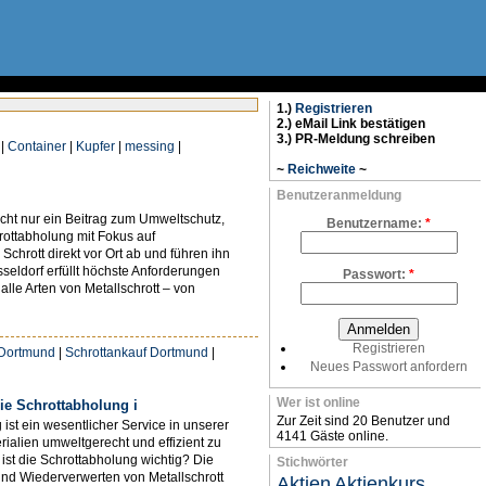
1.)
Registrieren
2.) eMail Link bestätigen
3.) PR-Meldung schreiben
|
Container
|
Kupfer
|
messing
|
~
Reichweite
~
Benutzeranmeldung
icht nur ein Beitrag zum Umweltschutz,
Benutzername:
*
rottabholung mit Fokus auf
chrott direkt vor Ort ab und führen ihn
eldorf erfüllt höchste Anforderungen
Passwort:
*
le Arten von Metallschrott – von
Registrieren
 Dortmund
|
Schrottankauf Dortmund
|
Neues Passwort anfordern
Wer ist online
ie Schrottabholung i
Zur Zeit sind 20 Benutzer und
st ein wesentlicher Service in unserer
4141 Gäste online.
ialien umweltgerecht und effizient zu
 ist die Schrottabholung wichtig? Die
Stichwörter
nd Wiederverwerten von Metallschrott
Aktien
Aktienkurs