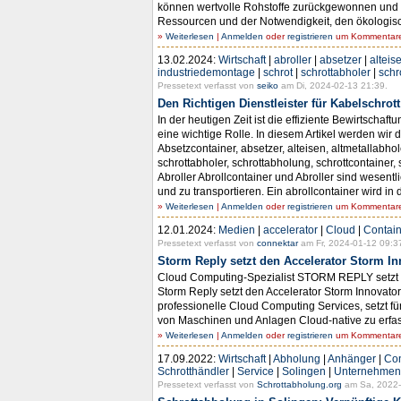
können wertvolle Rohstoffe zurückgewonnen und 
Ressourcen und der Notwendigkeit, den ökologisch
»
Weiterlesen
|
Anmelden
oder
registrieren
um Kommentare 
13.02.2024:
Wirtschaft
|
abroller
|
absetzer
|
alteis
industriedemontage
|
schrot
|
schrottabholer
|
schr
Pressetext verfasst von
seiko
am Di, 2024-02-13 21:39.
Den Richtigen Dienstleister für Kabelschro
In der heutigen Zeit ist die effiziente Bewirtscha
eine wichtige Rolle. In diesem Artikel werden wir
Absetzcontainer, absetzer, alteisen, altmetallabhol
schrottabholer, schrottabholung, schrottcontainer,
Abroller Abrollcontainer und Abroller sind wesent
und zu transportieren. Ein abrollcontainer wird in
»
Weiterlesen
|
Anmelden
oder
registrieren
um Kommentare 
12.01.2024:
Medien
|
accelerator
|
Cloud
|
Contain
Pressetext verfasst von
connektar
am Fr, 2024-01-12 09:3
Storm Reply setzt den Accelerator Storm 
Cloud Computing-Spezialist STORM REPLY setzt 
Storm Reply setzt den Accelerator Storm Innovat
professionelle Cloud Computing Services, setzt
von Maschinen und Anlagen Cloud-native zu erfass
»
Weiterlesen
|
Anmelden
oder
registrieren
um Kommentare 
17.09.2022:
Wirtschaft
|
Abholung
|
Anhänger
|
Con
Schrotthändler
|
Service
|
Solingen
|
Unternehmen
Pressetext verfasst von
Schrottabholung.org
am Sa, 2022-