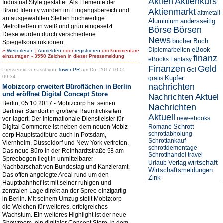
Aktien
Aktienkurs
Industrial Style gestaltet. Als Elemente der
Brand Identity wurden im Eingangsbereich und
Aktienmarkt
altmetall
an ausgewählten Stellen hochwertige
Aluminium
andersseitig
Metrofließen in weiß und grün eingesetzt.
Börse
Börsen
Diese wurden durch verschiedene
News
bücher
Buch
Spiegelkonstruktionen...
eBook
Diplomarbeiten
»
Weiterlesen
|
Anmelden
oder
registrieren
um Kommentare
einzutragen - 3550 Zeichen in dieser Pressemeldung
finanz
eBooks
Fantasy
Finanzen
Geld
Gel
Pressetext verfasst von
Tower PR
am Do, 2017-10-05
09:34.
Kupfer
gratis
nachrichten
Mobizcorp erweitert Büroflächen in Berlin
und eröffnet Digital Concept Store
Nachrichten Aktuel
Berlin, 05.10.2017 - Mobizcorp hat seinen
Nachrichten
Berliner Standort in größere Räumlichkeiten
Aktuell
new-ebooks
ver-lagert. Der internationale Dienstleister für
Schrott
Digital Commerce ist neben dem neuen Mobiz-
Romane
schrottabholung
corp Hauptstadtbüro auch in Potsdam,
Schrottankauf
Viernheim, Düsseldorf und New York vertreten.
schrottdemontage
Das neue Büro in der Reinhardtstraße 58 am
Schrotthandel
travel
Spreebogen liegt in unmittelbarer
wirtschaft
Verlag
Urlaub
Nachbarschaft von Bundestag und Kanzleramt.
Wirtschaftsmeldungen
Das offen angelegte Areal rund um den
Zink
Hauptbahnhof ist mit seiner ruhigen und
zentralen Lage direkt an der Spree einzigartig
in Berlin. Mit seinem Umzug stellt Mobizcorp
die Weichen für weiteres, erfolgreiches
Wachstum. Ein weiteres Highlight ist der neue
Showroom, ein digitaler Concept Store, in dem