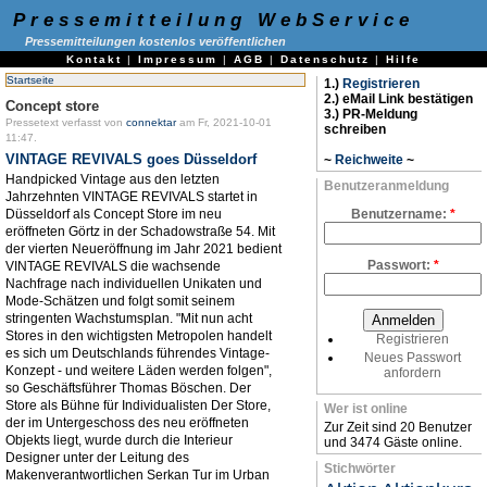
Pressemitteilung WebService
Pressemitteilungen kostenlos veröffentlichen
Kontakt
|
Impressum
|
AGB
|
Datenschutz
|
Hilfe
Startseite
1.)
Registrieren
2.) eMail Link bestätigen
Concept store
3.) PR-Meldung
Pressetext verfasst von
connektar
am Fr, 2021-10-01
schreiben
11:47.
VINTAGE REVIVALS goes Düsseldorf
~
Reichweite
~
Handpicked Vintage aus den letzten
Benutzeranmeldung
Jahrzehnten VINTAGE REVIVALS startet in
Düsseldorf als Concept Store im neu
Benutzername:
*
eröffneten Görtz in der Schadowstraße 54. Mit
der vierten Neueröffnung im Jahr 2021 bedient
Passwort:
*
VINTAGE REVIVALS die wachsende
Nachfrage nach individuellen Unikaten und
Mode-Schätzen und folgt somit seinem
stringenten Wachstumsplan. "Mit nun acht
Stores in den wichtigsten Metropolen handelt
Registrieren
es sich um Deutschlands führendes Vintage-
Neues Passwort
Konzept - und weitere Läden werden folgen",
anfordern
so Geschäftsführer Thomas Böschen. Der
Store als Bühne für Individualisten Der Store,
Wer ist online
der im Untergeschoss des neu eröffneten
Zur Zeit sind 20 Benutzer
Objekts liegt, wurde durch die Interieur
und 3474 Gäste online.
Designer unter der Leitung des
Stichwörter
Makenverantwortlichen Serkan Tur im Urban