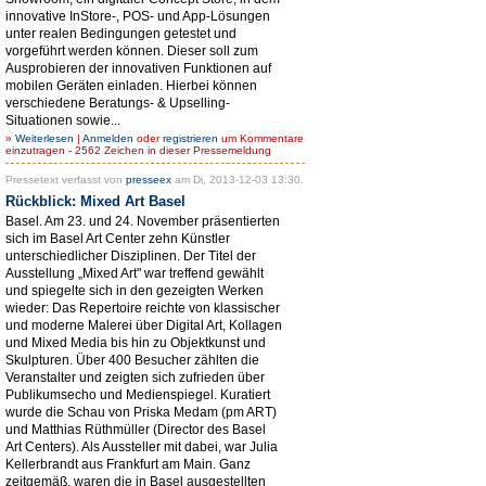
innovative InStore-, POS- und App-Lösungen
unter realen Bedingungen getestet und
vorgeführt werden können. Dieser soll zum
Ausprobieren der innovativen Funktionen auf
mobilen Geräten einladen. Hierbei können
verschiedene Beratungs- & Upselling-
Situationen sowie...
»
Weiterlesen
|
Anmelden
oder
registrieren
um Kommentare
einzutragen - 2562 Zeichen in dieser Pressemeldung
Pressetext verfasst von
presseex
am Di, 2013-12-03 13:30.
Rückblick: Mixed Art Basel
Basel. Am 23. und 24. November präsentierten
sich im Basel Art Center zehn Künstler
unterschiedlicher Disziplinen. Der Titel der
Ausstellung „Mixed Art" war treffend gewählt
und spiegelte sich in den gezeigten Werken
wieder: Das Repertoire reichte von klassischer
und moderne Malerei über Digital Art, Kollagen
und Mixed Media bis hin zu Objektkunst und
Skulpturen. Über 400 Besucher zählten die
Veranstalter und zeigten sich zufrieden über
Publikumsecho und Medienspiegel. Kuratiert
wurde die Schau von Priska Medam (pm ART)
und Matthias Rüthmüller (Director des Basel
Art Centers). Als Aussteller mit dabei, war Julia
Kellerbrandt aus Frankfurt am Main. Ganz
zeitgemäß, waren die in Basel ausgestellten