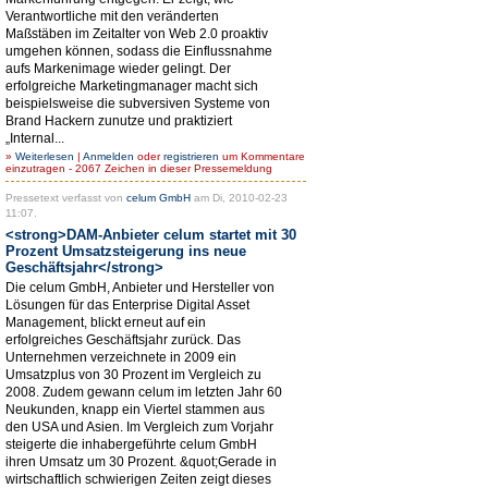
Verantwortliche mit den veränderten
Maßstäben im Zeitalter von Web 2.0 proaktiv
umgehen können, sodass die Einflussnahme
aufs Markenimage wieder gelingt. Der
erfolgreiche Marketingmanager macht sich
beispielsweise die subversiven Systeme von
Brand Hackern zunutze und praktiziert
„Internal...
»
Weiterlesen
|
Anmelden
oder
registrieren
um Kommentare
einzutragen - 2067 Zeichen in dieser Pressemeldung
Pressetext verfasst von
celum GmbH
am Di, 2010-02-23
11:07.
<strong>DAM-Anbieter celum startet mit 30
Prozent Umsatzsteigerung ins neue
Geschäftsjahr</strong>
Die celum GmbH, Anbieter und Hersteller von
Lösungen für das Enterprise Digital Asset
Management, blickt erneut auf ein
erfolgreiches Geschäftsjahr zurück. Das
Unternehmen verzeichnete in 2009 ein
Umsatzplus von 30 Prozent im Vergleich zu
2008. Zudem gewann celum im letzten Jahr 60
Neukunden, knapp ein Viertel stammen aus
den USA und Asien. Im Vergleich zum Vorjahr
steigerte die inhabergeführte celum GmbH
ihren Umsatz um 30 Prozent. &quot;Gerade in
wirtschaftlich schwierigen Zeiten zeigt dieses