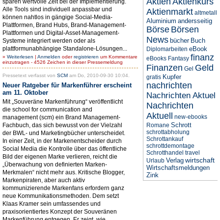
Aktien
Aktienkurs
sparen wertvolle Zeit bei der Implementierung.
Alle Tools sind individuell anpassbar und
Aktienmarkt
altmetall
können nahtlos in gängige Social-Media-
Aluminium
andersseitig
Plattformen, Brand Hubs, Brand-Management-
Börse
Börsen
Plattformen und Digital-Asset-Management-
News
bücher
Buch
Systeme integriert werden oder als
plattformunabhängige Standalone-Lösungen...
eBook
Diplomarbeiten
finanz
»
Weiterlesen
|
Anmelden
oder
registrieren
um Kommentare
eBooks
Fantasy
einzutragen - 4526 Zeichen in dieser Pressemeldung
Finanzen
Geld
Gel
Pressetext verfasst von
SCM
am Do, 2010-09-30 10:04.
Kupfer
gratis
nachrichten
Neuer Ratgeber für Markenführer erscheint
am 11. Oktober
Nachrichten Aktuel
Mit „Souveräne Markenführung“ veröffentlicht
Nachrichten
die school for communication and
Aktuell
new-ebooks
management (scm) ein Brand Management-
Schrott
Fachbuch, das sich bewusst von der Vielzahl
Romane
schrottabholung
der BWL- und Marketingbücher unterscheidet.
Schrottankauf
In einer Zeit, in der Markenentscheider durch
schrottdemontage
Social Media die Kontrolle über das öffentliche
Schrotthandel
travel
Bild der eigenen Marke verlieren, reicht die
wirtschaft
Verlag
Urlaub
„Überwachung von definierten Marken-
Wirtschaftsmeldungen
Merkmalen“ nicht mehr aus. Kritische Blogger,
Zink
Markenpiraten, aber auch aktiv
kommunizierende Markenfans erfordern ganz
neue Kommunikationsmethoden. Dem setzt
Klaas Kramer sein umfassendes und
praxisorientiertes Konzept der Souveränen
Markenführung entgegen. Er zeigt, wie