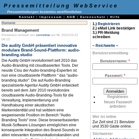
Pressemitteilung WebService
Pressemitteilungen kostenlos veröffentlichen
Kontakt
|
Impressum
|
AGB
|
Datenschutz
|
Hilfe
Startseite
1.)
Registrieren
2.) eMail Link bestätigen
Brand Management
3.) PR-Meldung
Pressetext verfasst von
connektar
am Mi, 2023-03-22
schreiben
08:15.
Die audity GmbH präsentiert innovative
~
Reichweite
~
modulare Brand-Sound-Plattform: audio-
Benutzeranmeldung
branding.studio
Die Audity GmbH revolutioniert seit 2010 das
Benutzername:
*
Audio-Branding mit cloudbasierten Tools. Der
neuste Clou der Audio-branding-Experten ist
nun eine cloudbasierte Plattform " das "audio-
Passwort:
*
branding.studio". Die auf Audio-Branding
spezialisierte Agentur Audity GmbH entwickelt
bereits seit dem Jahr 2010 revolutionäre
cloudbasierte Audio-Branding-Tools für die
Registrieren
Verwaltung, Implementierung und
Neues Passwort
Handhabung einer akustischen
anfordern
Markenidentität und hat seitdem eine
wegweisende Position im Bereich "Audio
Wer ist online
Branding Tools" inne. Diese browserbasierten
Zur Zeit sind 21 Benutzer
Musik-Software-Lösungen ermöglichen eine
und 3530 Gäste online.
konsequente Integration des Brand-Sounds in
Stichwörter
allen relevanten Kommunikationskanälen und