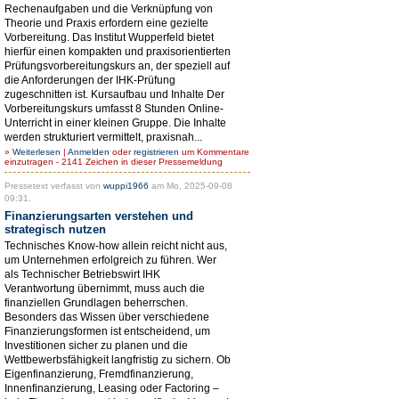
Rechenaufgaben und die Verknüpfung von
Theorie und Praxis erfordern eine gezielte
Vorbereitung. Das Institut Wupperfeld bietet
hierfür einen kompakten und praxisorientierten
Prüfungsvorbereitungskurs an, der speziell auf
die Anforderungen der IHK-Prüfung
zugeschnitten ist. Kursaufbau und Inhalte Der
Vorbereitungskurs umfasst 8 Stunden Online-
Unterricht in einer kleinen Gruppe. Die Inhalte
werden strukturiert vermittelt, praxisnah...
»
Weiterlesen
|
Anmelden
oder
registrieren
um Kommentare
einzutragen - 2141 Zeichen in dieser Pressemeldung
Pressetext verfasst von
wuppi1966
am Mo, 2025-09-08
09:31.
Finanzierungsarten verstehen und
strategisch nutzen
Technisches Know-how allein reicht nicht aus,
um Unternehmen erfolgreich zu führen. Wer
als Technischer Betriebswirt IHK
Verantwortung übernimmt, muss auch die
finanziellen Grundlagen beherrschen.
Besonders das Wissen über verschiedene
Finanzierungsformen ist entscheidend, um
Investitionen sicher zu planen und die
Wettbewerbsfähigkeit langfristig zu sichern. Ob
Eigenfinanzierung, Fremdfinanzierung,
Innenfinanzierung, Leasing oder Factoring –