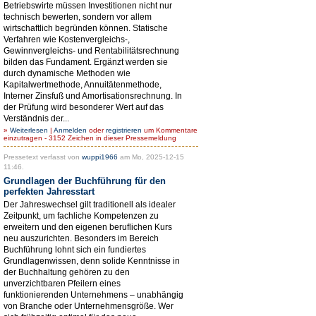
Betriebswirte müssen Investitionen nicht nur
technisch bewerten, sondern vor allem
wirtschaftlich begründen können. Statische
Verfahren wie Kostenvergleichs-,
Gewinnvergleichs- und Rentabilitätsrechnung
bilden das Fundament. Ergänzt werden sie
durch dynamische Methoden wie
Kapitalwertmethode, Annuitätenmethode,
Interner Zinsfuß und Amortisationsrechnung. In
der Prüfung wird besonderer Wert auf das
Verständnis der...
»
Weiterlesen
|
Anmelden
oder
registrieren
um Kommentare
einzutragen - 3152 Zeichen in dieser Pressemeldung
Pressetext verfasst von
wuppi1966
am Mo, 2025-12-15
11:46.
Grundlagen der Buchführung für den
perfekten Jahresstart
Der Jahreswechsel gilt traditionell als idealer
Zeitpunkt, um fachliche Kompetenzen zu
erweitern und den eigenen beruflichen Kurs
neu auszurichten. Besonders im Bereich
Buchführung lohnt sich ein fundiertes
Grundlagenwissen, denn solide Kenntnisse in
der Buchhaltung gehören zu den
unverzichtbaren Pfeilern eines
funktionierenden Unternehmens – unabhängig
von Branche oder Unternehmensgröße. Wer