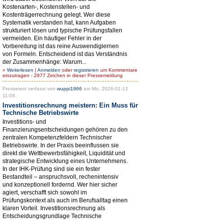
Kostenarten-, Kostenstellen- und
Kostenträgerrechnung gelegt. Wer diese
Systematik verstanden hat, kann Aufgaben
strukturiert lösen und typische Prüfungsfallen
vermeiden. Ein häufiger Fehler in der
Vorbereitung ist das reine Auswendiglernen
von Formeln. Entscheidend ist das Verständnis
der Zusammenhänge: Warum...
»
Weiterlesen
|
Anmelden
oder
registrieren
um Kommentare
einzutragen - 2977 Zeichen in dieser Pressemeldung
Pressetext verfasst von
wuppi1966
am Mo, 2026-01-12
11:06.
Investitionsrechnung meistern: Ein Muss für
Technische Betriebswirte
Investitions- und
Finanzierungsentscheidungen gehören zu den
zentralen Kompetenzfeldern Technischer
Betriebswirte. In der Praxis beeinflussen sie
direkt die Wettbewerbsfähigkeit, Liquidität und
strategische Entwicklung eines Unternehmens.
In der IHK-Prüfung sind sie ein fester
Bestandteil – anspruchsvoll, rechenintensiv
und konzeptionell fordernd. Wer hier sicher
agiert, verschafft sich sowohl im
Prüfungskontext als auch im Berufsalltag einen
klaren Vorteil. Investitionsrechnung als
Entscheidungsgrundlage Technische