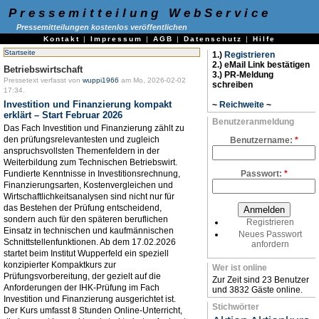
Pressemitteilung WebService
Pressemitteilungen kostenlos veröffentlichen
Kontakt
|
Impressum
|
AGB
|
Datenschutz
|
Hilfe
Startseite
1.)
Registrieren
2.) eMail Link bestätigen
Betriebswirtschaft
3.) PR-Meldung
Pressetext verfasst von
wuppi1966
am Mo, 2026-02-02
schreiben
17:34.
Investition und Finanzierung kompakt
~
Reichweite
~
erklärt – Start Februar 2026
Benutzeranmeldung
Das Fach Investition und Finanzierung zählt zu
den prüfungsrelevantesten und zugleich
Benutzername:
*
anspruchsvollsten Themenfeldern in der
Weiterbildung zum Technischen Betriebswirt.
Fundierte Kenntnisse in Investitionsrechnung,
Passwort:
*
Finanzierungsarten, Kostenvergleichen und
Wirtschaftlichkeitsanalysen sind nicht nur für
das Bestehen der Prüfung entscheidend,
sondern auch für den späteren beruflichen
Registrieren
Einsatz in technischen und kaufmännischen
Neues Passwort
Schnittstellenfunktionen. Ab dem 17.02.2026
anfordern
startet beim Institut Wupperfeld ein speziell
konzipierter Kompaktkurs zur
Wer ist online
Prüfungsvorbereitung, der gezielt auf die
Zur Zeit sind 23 Benutzer
Anforderungen der IHK-Prüfung im Fach
und 3832 Gäste online.
Investition und Finanzierung ausgerichtet ist.
Stichwörter
Der Kurs umfasst 8 Stunden Online-Unterricht,