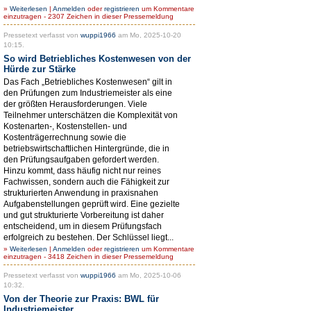
»
Weiterlesen
|
Anmelden
oder
registrieren
um Kommentare
einzutragen - 2307 Zeichen in dieser Pressemeldung
Pressetext verfasst von
wuppi1966
am Mo, 2025-10-20
10:15.
So wird Betriebliches Kostenwesen von der
Hürde zur Stärke
Das Fach „Betriebliches Kostenwesen“ gilt in
den Prüfungen zum Industriemeister als eine
der größten Herausforderungen. Viele
Teilnehmer unterschätzen die Komplexität von
Kostenarten-, Kostenstellen- und
Kostenträgerrechnung sowie die
betriebswirtschaftlichen Hintergründe, die in
den Prüfungsaufgaben gefordert werden.
Hinzu kommt, dass häufig nicht nur reines
Fachwissen, sondern auch die Fähigkeit zur
strukturierten Anwendung in praxisnahen
Aufgabenstellungen geprüft wird. Eine gezielte
und gut strukturierte Vorbereitung ist daher
entscheidend, um in diesem Prüfungsfach
erfolgreich zu bestehen. Der Schlüssel liegt...
»
Weiterlesen
|
Anmelden
oder
registrieren
um Kommentare
einzutragen - 3418 Zeichen in dieser Pressemeldung
Pressetext verfasst von
wuppi1966
am Mo, 2025-10-06
10:32.
Von der Theorie zur Praxis: BWL für
Industriemeister