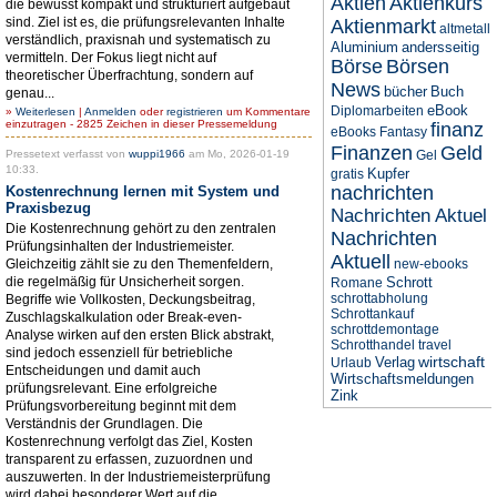
Aktien
Aktienkurs
die bewusst kompakt und strukturiert aufgebaut
sind. Ziel ist es, die prüfungsrelevanten Inhalte
Aktienmarkt
altmetall
verständlich, praxisnah und systematisch zu
Aluminium
andersseitig
vermitteln. Der Fokus liegt nicht auf
Börse
Börsen
theoretischer Überfrachtung, sondern auf
News
bücher
Buch
genau...
eBook
Diplomarbeiten
»
Weiterlesen
|
Anmelden
oder
registrieren
um Kommentare
einzutragen - 2825 Zeichen in dieser Pressemeldung
finanz
eBooks
Fantasy
Finanzen
Geld
Pressetext verfasst von
wuppi1966
am Mo, 2026-01-19
Gel
10:33.
Kupfer
gratis
nachrichten
Kostenrechnung lernen mit System und
Praxisbezug
Nachrichten Aktuel
Die Kostenrechnung gehört zu den zentralen
Nachrichten
Prüfungsinhalten der Industriemeister.
Aktuell
Gleichzeitig zählt sie zu den Themenfeldern,
new-ebooks
die regelmäßig für Unsicherheit sorgen.
Schrott
Romane
schrottabholung
Begriffe wie Vollkosten, Deckungsbeitrag,
Schrottankauf
Zuschlagskalkulation oder Break-even-
schrottdemontage
Analyse wirken auf den ersten Blick abstrakt,
Schrotthandel
travel
sind jedoch essenziell für betriebliche
wirtschaft
Verlag
Urlaub
Entscheidungen und damit auch
Wirtschaftsmeldungen
prüfungsrelevant. Eine erfolgreiche
Zink
Prüfungsvorbereitung beginnt mit dem
Verständnis der Grundlagen. Die
Kostenrechnung verfolgt das Ziel, Kosten
transparent zu erfassen, zuzuordnen und
auszuwerten. In der Industriemeisterprüfung
wird dabei besonderer Wert auf die