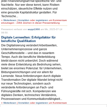
jede Finanzierungsart hat spezifische Vor- und
Nachteile. Nur wer diese kennt, kann Risiken
einschätzen, steuerliche Effekte nutzen und
eine gesunde Kapitalstruktur gestalten. Für
Technische...
»
Weiterlesen
|
Anmelden
oder
registrieren
um Kommentare
einzutragen - 2364 Zeichen in dieser Pressemeldung
Pressetext verfasst von
wuppi1966
am Mo, 2025-07-14
08:50.
Digitale Lernwelten: Erfolgsfaktor für
berufliche Qualifikation
Die Digitalisierung verändert Arbeitswelten,
Unternehmensprozesse und ganze
Geschäftsmodelle – und das in rasantem
Tempo. Auch die berufliche Weiterbildung
bleibt davon nicht unberührt. Doch während
viele diese Entwicklung als Bedrohung sehen,
bietet sie enormes Potenzial: für Unternehmen,
Bildungseinrichtungen und vor allem für
Lernende. Neue Anforderungen durch digitale
Transformation Der digitale Wandel bringt nicht
nur neue Technologien, sondern auch
veränderte Anforderungen an Fach- und
Führungskräfte mit sich. Kompetenzen wie
digitales Denken, technisches Verständnis,
Prozesswissen und Kommunikationsfähigkeit...
»
Weiterlesen
|
Anmelden
oder
registrieren
um Kommentare
einzutragen - 2528 Zeichen in dieser Pressemeldung