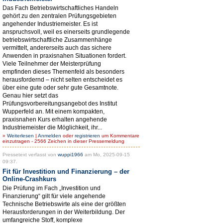
Das Fach Betriebswirtschaftliches Handeln
gehört zu den zentralen Prüfungsgebieten
angehender Industriemeister. Es ist
anspruchsvoll, weil es einerseits grundlegende
betriebswirtschaftliche Zusammenhänge
vermittelt, andererseits auch das sichere
Anwenden in praxisnahen Situationen fordert.
Viele Teilnehmer der Meisterprüfung
empfinden dieses Themenfeld als besonders
herausfordernd – nicht selten entscheidet es
über eine gute oder sehr gute Gesamtnote.
Genau hier setzt das
Prüfungsvorbereitungsangebot des Institut
Wupperfeld an. Mit einem kompakten,
praxisnahen Kurs erhalten angehende
Industriemeister die Möglichkeit, ihr...
»
Weiterlesen
|
Anmelden
oder
registrieren
um Kommentare
einzutragen - 2566 Zeichen in dieser Pressemeldung
Pressetext verfasst von
wuppi1966
am Mo, 2025-09-15
09:37.
Fit für Investition und Finanzierung – der
Online-Crashkurs
Die Prüfung im Fach „Investition und
Finanzierung“ gilt für viele angehende
Technische Betriebswirte als eine der größten
Herausforderungen in der Weiterbildung. Der
umfangreiche Stoff, komplexe