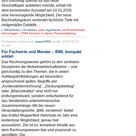
sich frühzeitig optimal für das neue
Geschäftsjahr aufstellen möchte, erhält mit
dem kommenden Kursstart am 10.01.2026
eine hervorragende Möglichkeit. Der neue
Buchhaltungskurs verbindet fachliche Tiefe mit
zeitgemäßer Didaktik:...
»
Weiterlesen
|
Anmelden
oder
registrieren
um Kommentare
einzutragen - 2594 Zeichen in dieser Pressemeldung
Pressetext verfasst von
wuppi1966
am Mo, 2025-10-27
10:38.
Für Fachwirte und Meister – BWL kompakt
erklärt
Das Rechnungswesen gehört zu den zentralen
Disziplinen der Betriebswirtschaftslehre – und
gleichzeitig zu den Themen, die in vielen
Aufstiegsfortbildungen als besonders
anspruchsvoll gelten. Begriffe wie
„Kostenstellenrechnung“, „Deckungsbeitrag“
oder „Bilanzstruktur“ sind nicht nur
prüfungsrelevant, sondern entscheidend für
das Verständnis unternehmerischer
Zusammenhänge. Mit der neuen
Veranstaltungsreihe „BWL verstehen“ bietet
das Institut Wupperfeld mehrmals im Jahr eine
kostenlose Möglichkeit, genau hier
anzusetzen. Ziel ist es, komplexe Inhalte aus
dem Rechnungswesen klar und praxisnah zu
vermitteln. Die...