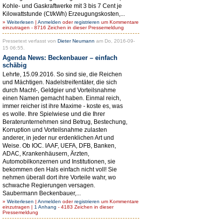
Kohle- und Gaskraftwerke mit 3 bis 7 Cent je
Kilowattstunde (Ct/kWh) Erzeugungskosten,...
»
Weiterlesen
|
Anmelden
oder
registrieren
um Kommentare
einzutragen - 8716 Zeichen in dieser Pressemeldung
Pressetext verfasst von
Dieter Neumann
am Do, 2016-09-
15 06:55.
Agenda News: Beckenbauer – einfach
schäbig
Lehrte, 15.09.2016. So sind sie, die Reichen
und Mächtigen. Nadelstreifentäter, die sich
durch Macht-, Geldgier und Vorteilsnahme
einen Namen gemacht haben. Einmal reich,
immer reicher ist ihre Maxime - koste es, was
es wolle. Ihre Spielwiese und die Ihrer
Beraterunternehmen sind Betrug, Bestechung,
Korruption und Vorteilsnahme zulasten
anderer, in jeder nur erdenklichen Art und
Weise. Ob IOC. IAAF, UEFA, DFB, Banken,
ADAC, Krankenhäusern, Ärzten,
Automobilkonzernen und Institutionen, sie
bekommen den Hals einfach nicht voll! Sie
nehmen überall dort ihre Vorteile wahr, wo
schwache Regierungen versagen.
Saubermann Beckenbauer,...
»
Weiterlesen
|
Anmelden
oder
registrieren
um Kommentare
einzutragen |
1 Anhang
- 4183 Zeichen in dieser
Pressemeldung