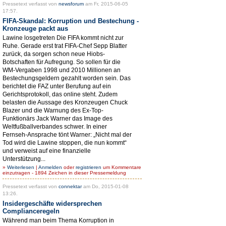
Pressetext verfasst von
newsforum
am Fr, 2015-06-05
17:57.
FIFA-Skandal: Korruption und Bestechung -
Kronzeuge packt aus
Lawine losgetreten Die FIFA kommt nicht zur
Ruhe. Gerade erst trat FIFA-Chef Sepp Blatter
zurück, da sorgen schon neue Hiobs-
Botschaften für Aufregung. So sollen für die
WM-Vergaben 1998 und 2010 Millionen an
Bestechungsgeldern gezahlt worden sein. Das
berichtet die FAZ unter Berufung auf ein
Gerichtsprotokoll, das online steht. Zudem
belasten die Aussage des Kronzeugen Chuck
Blazer und die Warnung des Ex-Top-
Funktionärs Jack Warner das Image des
Weltfußballverbandes schwer. In einer
Fernseh-Ansprache tönt Warner: „Nicht mal der
Tod wird die Lawine stoppen, die nun kommt“
und verweist auf eine finanzielle
Unterstützung...
»
Weiterlesen
|
Anmelden
oder
registrieren
um Kommentare
einzutragen - 1894 Zeichen in dieser Pressemeldung
Pressetext verfasst von
connektar
am Do, 2015-01-08
13:26.
Insidergeschäfte widersprechen
Complianceregeln
Während man beim Thema Korruption in