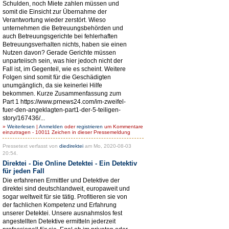
Schulden, noch Miete zahlen müssen und
somit die Einsicht zur Übernahme der
Verantwortung wieder zerstört. Wieso
unternehmen die Betreuungsbehörden und
auch Betreuungsgerichte bei fehlerhaften
Betreuungsverhalten nichts, haben sie einen
Nutzen davon? Gerade Gerichte müssen
unparteiisch sein, was hier jedoch nicht der
Fall ist, im Gegenteil, wie es scheint. Weitere
Folgen sind somit für die Geschädigten
unumgänglich, da sie keinerlei Hilfe
bekommen. Kurze Zusammenfassung zum
Part 1 https://www.prnews24.com/im-zweifel-
fuer-den-angeklagten-part1-der-5-teiligen-
story/167436/...
»
Weiterlesen
|
Anmelden
oder
registrieren
um Kommentare
einzutragen - 10011 Zeichen in dieser Pressemeldung
Pressetext verfasst von
diedirektei
am Mo, 2020-08-03
20:54.
Direktei - Die Online Detektei - Ein Detektiv
für jeden Fall
Die erfahrenen Ermittler und Detektive der
direktei sind deutschlandweit, europaweit und
sogar weltweit für sie tätig. Profitieren sie von
der fachlichen Kompetenz und Erfahrung
unserer Detektei. Unsere ausnahmslos fest
angestellten Detektive ermitteln jederzeit