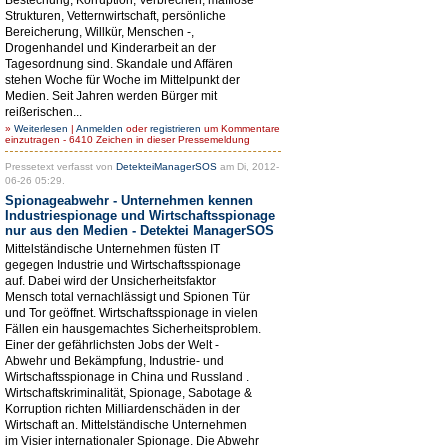
Strukturen, Vetternwirtschaft, persönliche
Bereicherung, Willkür, Menschen -,
Drogenhandel und Kinderarbeit an der
Tagesordnung sind. Skandale und Affären
stehen Woche für Woche im Mittelpunkt der
Medien. Seit Jahren werden Bürger mit
reißerischen...
»
Weiterlesen
|
Anmelden
oder
registrieren
um Kommentare
einzutragen - 6410 Zeichen in dieser Pressemeldung
Pressetext verfasst von
DetekteiManagerSOS
am Di, 2012-
06-26 05:29.
Spionageabwehr - Unternehmen kennen
Industriespionage und Wirtschaftsspionage
nur aus den Medien - Detektei ManagerSOS
Mittelständische Unternehmen füsten IT
gegegen Industrie und Wirtschaftsspionage
auf. Dabei wird der Unsicherheitsfaktor
Mensch total vernachlässigt und Spionen Tür
und Tor geöffnet. Wirtschaftsspionage in vielen
Fällen ein hausgemachtes Sicherheitsproblem.
Einer der gefährlichsten Jobs der Welt -
Abwehr und Bekämpfung, Industrie- und
Wirtschaftsspionage in China und Russland .
Wirtschaftskriminalität, Spionage, Sabotage &
Korruption richten Milliardenschäden in der
Wirtschaft an. Mittelständische Unternehmen
im Visier internationaler Spionage. Die Abwehr