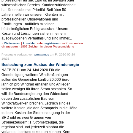
professionell für sie. Egal ob im privaten oder
wirtschaftlichen Bereich. Kundenzufriedenheit
hat für uns oberste Priorität. Seit über 50
Jahren helfen wir unseren Klienten mit
professionellen Observationen und
Ermittlungen - natürlich mit einer
höchstmöglichen Erfolgsaussicht. Unsere
Kosten und Leistungen stehen in einem
ausgewogenen Verhältnis und sind immer...
»
Weiterlesen
|
Anmelden
oder
registrieren
um Kommentare
einzutragen - 1807 Zeichen in dieser Pressemeldung
Pressetext verfasst von
prmaximus
am Fr, 2020-05-29
10:33.
Bestechung zum Ausbau der Windenergie
NAEB 2011 am 24. Mai 2020 Für die
Genehmigung weiterer Windkraftanlagen
sollen die Gemeinden künftig 20.000 Euro
jährlich pro Windrad erhalten und Anlieger
sollen weniger für ihren Strom bezahlen. So
will die Bundesregierung den Widerstand
gegen den zusätzlichen Bau von
Windkraftwerken brechen. Letztlich sind es
weitere Kosten, die den Strompreis in die Höhe
treiben. Kosten der Stromerzeugung In der
BRD gibt es zwei Gruppen von
Stromerzeugern: 1. Stromerzeuger, die
regelbar sind und jederzeit planbar die
verlangte Leistung erzeugen können: Kern-,