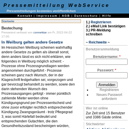
Pressemitteilung WebService
Pressemitteilungen kostenlos veröffentlichen
Kontakt
|
Impressum
|
AGB
|
Datenschutz
|
Hilfe
Startseite
1.)
Registrieren
2.) eMail Link bestätigen
Bestechung
3.) PR-Meldung
Pressetext verfasst von
connektar
am Fr, 2022-04-22
schreiben
17:00.
In Weilburg gelten andere Gesetze
~
Reichweite
~
Im Hessischen Weilburg scheinen wahrhaftig
Benutzeranmeldung
andere Gesetze zu gelten als überall sonst,
denn anders lässt es sich nicht erklären, wie
Benutzername:
*
folgendes in Weilburg möglich scheint: -
Prozesse ohne Prozessgrundlagen werden
Passwort:
*
angenommen durchgeführt - Prozesse
scheinen ganz nach Wunsch, der in der
Klageschrift festgehalten sei, vorgezogen und
gar bevorzugt behandelt zu werden, sowie den
darin stehenden Wunsch des
Registrieren
Prozessausganges gefolgt - immer pünktlich
Neues Passwort
zahlende Mieter werden ohne
anfordern
Kündigungsgrund per Prozessentscheid und
ohne zuvor erfolgter rechtlich entsprechender
Wer ist online
Kündigung Zwangsgeräumt - trotz Pflegegrad
Zur Zeit sind 15 Benutzer
3, was somit Härtefall bedeutet und
und 3386 Gäste online.
entsprechenden Gutachten, die den
Stichwörter
Gesundheitszustand bescheinigen würden,