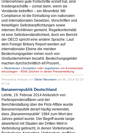
Unternehmen gute Fortschritte erzielt hat, sind
Insidergeschäfte – zumal dann, wenn sie
Vorstände betreffen – ein Minenfeld. Mit
Compliance ist die Einhaltung von nationalen
und internationalen Gesetzen, Vorschriften und
freiwilligen Selbstverpflichtungen sowie
internen Richtlinien gemeint. Regelkonformität
ist eine Selbstverständlichkeit, doch ein Bericht
der OECD spricht eine andere Sprache. Laut
dem Foreign Bribery Report werden auf
internationaler Ebene die meisten
Bestechungsgelder immer noch von
Großunternehmen bezahlt. Bestechungsgelder
machen durchschnittlich elf Prozent...
»
Weiterlesen
|
Anmelden
oder
registrieren
um Kommentare
einzutragen - 4544 Zeichen in dieser Pressemeldung
Pressetext verfasst von
Dieter Neumann
am Mi, 2014-02-19
07:24.
Bananenrepublik Deutschland
Lehrte, 19. Februar 2014 Anlässlich von
Parteispendenaffären und der
Berichterstattung über die Flick-Affäre wurde
Bananenrepublik derart häufig verwendet,
dass „Bananenrepublik“ 1984 zum Wort des
Jahres gekürt wurde. Der Begriff wurde lange
abwertend mit Staaten der Dritten Welt in
Verbindung gebracht, in denen Vorteilsname,
Bestechung, Korruption, Verbrechen, maffiöse