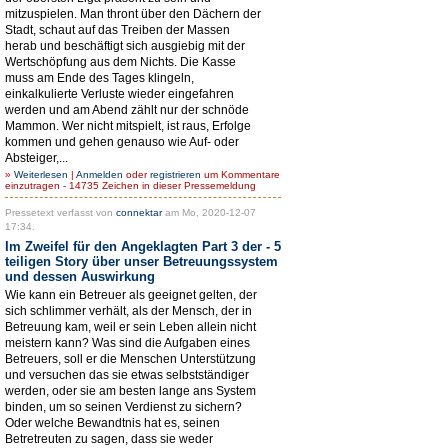
mitzuspielen. Man thront über den Dächern der
Stadt, schaut auf das Treiben der Massen
herab und beschäftigt sich ausgiebig mit der
Wertschöpfung aus dem Nichts. Die Kasse
muss am Ende des Tages klingeln,
einkalkulierte Verluste wieder eingefahren
werden und am Abend zählt nur der schnöde
Mammon. Wer nicht mitspielt, ist raus, Erfolge
kommen und gehen genauso wie Auf- oder
Absteiger,...
»
Weiterlesen
|
Anmelden
oder
registrieren
um Kommentare
einzutragen - 14735 Zeichen in dieser Pressemeldung
Pressetext verfasst von
connektar
am Mo, 2020-12-07
17:34.
Im Zweifel für den Angeklagten Part 3 der - 5
teiligen Story über unser Betreuungssystem
und dessen Auswirkung
Wie kann ein Betreuer als geeignet gelten, der
sich schlimmer verhält, als der Mensch, der in
Betreuung kam, weil er sein Leben allein nicht
meistern kann? Was sind die Aufgaben eines
Betreuers, soll er die Menschen Unterstützung
und versuchen das sie etwas selbstständiger
werden, oder sie am besten lange ans System
binden, um so seinen Verdienst zu sichern?
Oder welche Bewandtnis hat es, seinen
Betretreuten zu sagen, dass sie weder