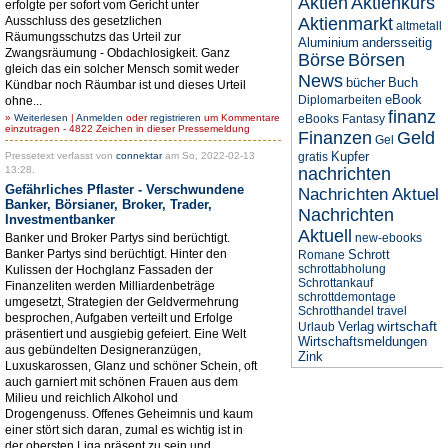
Aktien
Aktienkurs
erfolgte per sofort vom Gericht unter
Ausschluss des gesetzlichen
Aktienmarkt
altmetall
Räumungsschutzs das Urteil zur
Aluminium
andersseitig
Zwangsräumung - Obdachlosigkeit. Ganz
Börse
Börsen
gleich das ein solcher Mensch somit weder
News
bücher
Buch
Kündbar noch Räumbar ist und dieses Urteil
eBook
Diplomarbeiten
ohne...
finanz
»
Weiterlesen
|
Anmelden
oder
registrieren
um Kommentare
eBooks
Fantasy
einzutragen - 4822 Zeichen in dieser Pressemeldung
Finanzen
Geld
Gel
Kupfer
Pressetext verfasst von
connektar
am So, 2022-02-13
gratis
13:28.
nachrichten
Gefährliches Pflaster - Verschwundene
Nachrichten Aktuel
Banker, Börsianer, Broker, Trader,
Nachrichten
Investmentbanker
Aktuell
Banker und Broker Partys sind berüchtigt.
new-ebooks
Banker Partys sind berüchtigt. Hinter den
Schrott
Romane
schrottabholung
Kulissen der Hochglanz Fassaden der
Schrottankauf
Finanzeliten werden Milliardenbeträge
schrottdemontage
umgesetzt, Strategien der Geldvermehrung
Schrotthandel
travel
besprochen, Aufgaben verteilt und Erfolge
wirtschaft
Verlag
Urlaub
präsentiert und ausgiebig gefeiert. Eine Welt
Wirtschaftsmeldungen
aus gebündelten Designeranzügen,
Zink
Luxuskarossen, Glanz und schöner Schein, oft
auch garniert mit schönen Frauen aus dem
Milieu und reichlich Alkohol und
Drogengenuss. Offenes Geheimnis und kaum
einer stört sich daran, zumal es wichtig ist in
der obersten Liga präsent zu sein und