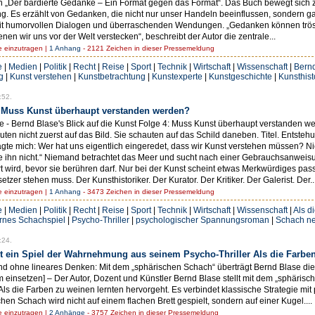
oman „Der bardierte Gedanke – Ein Format gegen das Format“. Das Buch bewegt si
ng. Es erzählt von Gedanken, die nicht nur unser Handeln beeinflussen, sondern
 mit humorvollen Dialogen und überraschenden Wendungen. „Gedanken können tr
 wir uns vor der Welt verstecken“, beschreibt der Autor die zentrale...
einzutragen |
1 Anhang
- 2121 Zeichen in dieser Pressemeldung
e
|
Medien
|
Politik
|
Recht
|
Reise
|
Sport
|
Technik
|
Wirtschaft
|
Wissenschaft
|
Bern
g
|
Kunst verstehen
|
Kunstbetrachtung
|
Kunstexperte
|
Kunstgeschichte
|
Kunsthist
:52.
4: Muss Kunst überhaupt verstanden werden?
ernd Blase's Blick auf die Kunst Folge 4: Muss Kunst überhaupt verstanden wer
n nicht zuerst auf das Bild. Sie schauten auf das Schild daneben. Titel. Entstehun
ragte mich: Wer hat uns eigentlich eingeredet, dass wir Kunst verstehen müssen?
 ihn nicht.“ Niemand betrachtet das Meer und sucht nach einer Gebrauchsanweis
t wird, bevor sie berühren darf. Nur bei der Kunst scheint etwas Merkwürdiges pass
r stehen muss. Der Kunsthistoriker. Der Kurator. Der Kritiker. Der Galerist. Der..
einzutragen |
1 Anhang
- 3473 Zeichen in dieser Pressemeldung
e
|
Medien
|
Politik
|
Recht
|
Reise
|
Sport
|
Technik
|
Wirtschaft
|
Wissenschaft
|
Als d
nes Schachspiel
|
Psycho-Thriller
|
psychologischer Spannungsroman
|
Schach n
:24.
t ein Spiel der Wahrnehmung aus seinem Psycho-Thriller Als die Farben
d ohne lineares Denken: Mit dem „sphärischen Schach“ überträgt Bernd Blase di
 einsetzen] – Der Autor, Dozent und Künstler Bernd Blase stellt mit dem „sphäri
Als die Farben zu weinen lernten hervorgeht. Es verbindet klassische Strategie mi
n Schach wird nicht auf einem flachen Brett gespielt, sondern auf einer Kugel....
einzutragen |
2 Anhänge
- 3757 Zeichen in dieser Pressemeldung