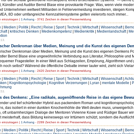
ent, Künstler und Auditor Bernd Blase eine provokante Frage: Was, wenn viele mo
d Unternehmen weltweit Milliarden in Fehlervermeidung investieren, steigen Komp
MEA, 8D oder umfangreiche Kennzahlensysteme gelten vielerorts noch immer...
einzutragen |
1 Anhang
- 3741 Zeichen in dieser Pressemeldung
e
|
Medien
|
Politik
|
Recht
|
Reise
|
Sport
|
Technik
|
Wirtschaft
|
Wissenschaft
|
Bern
chaft
|
kritisches Denken
|
Medienkompetenz
|
Medienkritik
|
Medienlandschaft
|
Me
ktion
:13.
arischer Denkroman über Medien, Meinung und die Kunst des eigenen De
erarischer Denkroman über Medien, Meinung und die Kunst des eigenen Denkens 
tler Bernd Blase eine ungewöhnliche Verbindung aus Literatur, Philosophie und Med
equemer Fragesteller. In einer Welt aus Schlagzeilen, Empörung, Algorithmen und
h noch selbst? Während die öffentliche Debatte immer lauter wird, zieht sich Vielan
einzutragen |
1 Anhang
- 2420 Zeichen in dieser Pressemeldung
e
|
Medien
|
Politik
|
Recht
|
Reise
|
Sport
|
Technik
|
Wirtschaft
|
Wissenschaft
|
Achts
nken
|
Kognitionspsychologie
|
Kognitive Verzerrungen
|
Lyran
|
mentale Modelle
|
P
ehmung
:53.
 des Denkens: „Eine radikale, augenöffnende Reise in das eigene Bewu
nierender und tief schürfender Hybrid aus packendem Roman und kognitionspsycho
rns, das isoliert in einer dunklen Knochenhöhle die Welt deuten muss, unweigerlic
en, oft unbarmherzigen Dialoge der Mentoren Vivienne Kowe und Rüdiger Bauer wi
 meisterhaft, dass Bildung keineswegs vor Irrtümern schützt, sondern die Ausflüchte
einzutragen |
1 Anhang
- 2289 Zeichen in dieser Pressemeldung
e
|
Medien
|
Politik
|
Recht
|
Reise
|
Sport
|
Technik
|
Wirtschaft
|
Wissenschaft
|
Bern