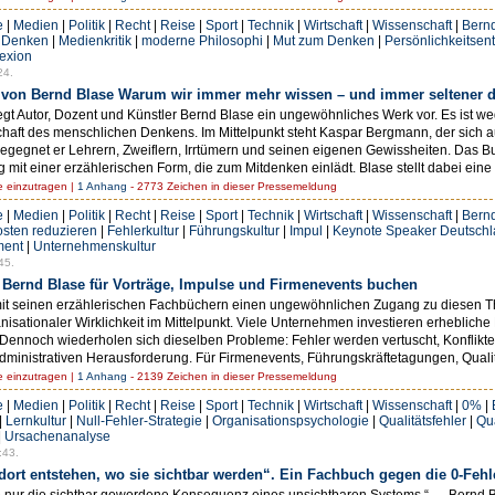
e
|
Medien
|
Politik
|
Recht
|
Reise
|
Sport
|
Technik
|
Wirtschaft
|
Wissenschaft
|
Bern
s Denken
|
Medienkritik
|
moderne Philosophi
|
Mut zum Denken
|
Persönlichkeitsen
lexion
24.
 von Bernd Blase Warum wir immer mehr wissen – und immer seltener 
gt Autor, Dozent und Künstler Bernd Blase ein ungewöhnliches Werk vor. Es ist 
chaft des menschlichen Denkens. Im Mittelpunkt steht Kaspar Bergmann, der sich 
gegnet er Lehrern, Zweiflern, Irrtümern und seinen eigenen Gewissheiten. Das B
 mit einer erzählerischen Form, die zum Mitdenken einlädt. Blase stellt dabei ei
einzutragen |
1 Anhang
- 2773 Zeichen in dieser Pressemeldung
e
|
Medien
|
Politik
|
Recht
|
Reise
|
Sport
|
Technik
|
Wirtschaft
|
Wissenschaft
|
Bern
osten reduzieren
|
Fehlerkultur
|
Führungskultur
|
Impul
|
Keynote Speaker Deutsch
ment
|
Unternehmenskultur
45.
- Bernd Blase für Vorträge, Impulse und Firmenevents buchen
mit seinen erzählerischen Fachbüchern einen ungewöhnlichen Zugang zu diesen Th
isationaler Wirklichkeit im Mittelpunkt. Viele Unternehmen investieren erheblich
 Dennoch wiederholen sich dieselben Probleme: Fehler werden vertuscht, Konflikt
nistrativen Herausforderung. Für Firmenevents, Führungskräftetagungen, Qualitäts
einzutragen |
1 Anhang
- 2139 Zeichen in dieser Pressemeldung
e
|
Medien
|
Politik
|
Recht
|
Reise
|
Sport
|
Technik
|
Wirtschaft
|
Wissenschaft
|
0%
|
|
Lernkultur
|
Null-Fehler-Strategie
|
Organisationspsychologie
|
Qualitätsfehler
|
Qu
|
Ursachenanalyse
:43.
dort entstehen, wo sie sichtbar werden“. Ein Fachbuch gegen die 0-Fehl
sie nur die sichtbar gewordene Konsequenz eines unsichtbaren Systems.“ — Bernd 