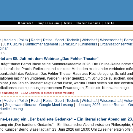
e
Kontakt
|
Impressum
|
AGB
|
Datenschutz
|
Hilfe
e
|
Medien
|
Politik
|
Recht
|
Reise
|
Sport
|
Technik
|
Wirtschaft
|
Wissenschaft
|
Bern
|
Just Culture
|
Konfliktmanagement
|
Lernkultur
|
Onlinekurs
|
Organisationsentwic
inar
:57.
et am 08. Juli mit dem Webinar „Das Fehler-Theater“
 trägt“ startet Bernd Blase seine Sommerakademie 2026. Die Online-Reihe richtet 
 die berufliche Praxis, Reflexion und konkrete Methoden miteinander verbinden möc
telpunkt steht das Webinar: Das Fehler-Theater Raus aus Rechtfertigung, Schuld u
nisationen mit ihnen umgehen. Werden Fehler genutzt, um Schuldige zu suchen, ode
ar „Das Fehler-Theater“ zeigt Bernd Blase, warum Fehler selten nur dort entsteh
unikationsmustern, unausgesprochenen Erwartungen, Zeitdruck, Kennzahlenlogik...
einzutragen - 3222 Zeichen in dieser Pressemeldung
e
|
Medien
|
Politik
|
Recht
|
Reise
|
Sport
|
Technik
|
Wirtschaft
|
Wissenschaft
|
Autor
ur
|
Gegenwartsliteratur
|
Google Meet Lesung
|
l
|
Lesung 2026
|
neuer Roman
|
On
irtuelle Lesung
08.
ine-Lesung ein „Der bardierte Gedanke“ – Ein literarischer Abend am 23
esung ein „Der bardierte Gedanke“ – Ein literarischer Abend zwischen Philosophi
d Künstler Bernd Blase lädt am 23. Juni 2026 um 19:00 Uhr zu seiner ersten öffe