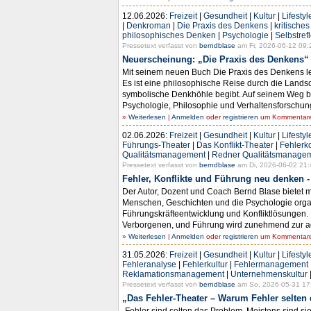
12.06.2026:
Freizeit
|
Gesundheit
|
Kultur
|
Lifestyl
|
Denkroman
|
Die Praxis des Denkens
|
kritische
philosophisches Denken
|
Psychologie
|
Selbstref
Pressetext verfasst von
berndblase
am Fr, 2026-06-12 09:
Neuerscheinung: „Die Praxis des Denkens“
Mit seinem neuen Buch Die Praxis des Denkens le
Es ist eine philosophische Reise durch die Lands
symbolische Denkhöhle begibt. Auf seinem Weg be
Psychologie, Philosophie und Verhaltensforschung
»
Weiterlesen
|
Anmelden
oder
registrieren
um Kommentare 
02.06.2026:
Freizeit
|
Gesundheit
|
Kultur
|
Lifestyl
Führungs-Theater
|
Das Konflikt-Theater
|
Fehlerk
Qualitätsmanagement
|
Redner Qualitätsmanage
Pressetext verfasst von
berndblase
am Di, 2026-06-02 21:
Fehler, Konflikte und Führung neu denken 
Der Autor, Dozent und Coach Bernd Blase bietet 
Menschen, Geschichten und die Psychologie organ
Führungskräfteentwicklung und Konfliktlösungen.
Verborgenen, und Führung wird zunehmend zur admi
»
Weiterlesen
|
Anmelden
oder
registrieren
um Kommentare 
31.05.2026:
Freizeit
|
Gesundheit
|
Kultur
|
Lifestyl
Fehleranalyse
|
Fehlerkultur
|
Fehlermanagement
Reklamationsmanagement
|
Unternehmenskultur
Pressetext verfasst von
berndblase
am So, 2026-05-31 17
„Das Fehler-Theater – Warum Fehler selten 
„Fehler sind selten das Problem. Meistens sind 