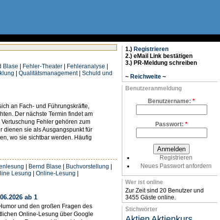
1.)
Registrieren
2.) eMail Link bestätigen
3.) PR-Meldung schreiben
d Blase
|
Fehler-Theater
|
Fehleranalyse
|
klung
|
Qualitätsmanagement
|
Schuld und
~
Reichweite
~
Benutzeranmeldung
Benutzername:
*
sich an Fach- und Führungskräfte,
hten. Der nächste Termin findet am
nd Vertuschung Fehler gehören zum
Passwort:
*
r dienen sie als Ausgangspunkt für
en, wo sie sichtbar werden. Häufig
Registrieren
Neues Passwort anfordern
enlesung
|
Bernd Blase
|
Buchvorstellung
|
line Lesung
|
Online-Lesung
|
Wer ist online
Zur Zeit sind 20 Benutzer und
.06.2026 ab 1
3455 Gäste online.
e, Humor und den großen Fragen des
Stichwörter
ntlichen Online-Lesung über Google
Aktien
Aktienkurs