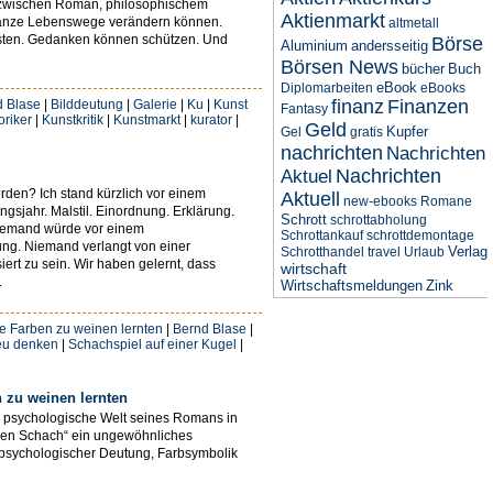
ch zwischen Roman, philosophischem
Aktienmarkt
 ganze Lebenswege verändern können.
altmetall
östen. Gedanken können schützen. Und
Börse
Aluminium
andersseitig
Börsen News
bücher
Buch
eBook
Diplomarbeiten
eBooks
finanz
Finanzen
d Blase
|
Bilddeutung
|
Galerie
|
Ku
|
Kunst
Fantasy
oriker
|
Kunstkritik
|
Kunstmarkt
|
kurator
|
Geld
Kupfer
Gel
gratis
nachrichten
Nachrichten
Nachrichten
Aktuel
den? Ich stand kürzlich vor einem
Aktuell
new-ebooks
Romane
gsjahr. Malstil. Einordnung. Erklärung.
Schrott
schrottabholung
 Niemand würde vor einem
Schrottankauf
schrottdemontage
ung. Niemand verlangt von einer
Verlag
Schrotthandel
travel
Urlaub
iert zu sein. Wir haben gelernt, dass
wirtschaft
.
Wirtschaftsmeldungen
Zink
ie Farben zu weinen lernten
|
Bernd Blase
|
eu denken
|
Schachspiel auf einer Kugel
|
 zu weinen lernten
e psychologische Welt seines Romans in
schen Schach“ ein ungewöhnliches
t psychologischer Deutung, Farbsymbolik