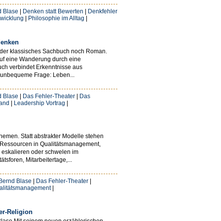
d Blase
|
Denken statt Bewerten
|
Denkfehler
twicklung
|
Philosophie im Alltag
|
denken
weder klassisches Sachbuch noch Roman.
auf eine Wanderung durch eine
uch verbindet Erkenntnisse aus
ne unbequeme Frage: Leben...
d Blase
|
Das Fehler-Theater
|
Das
land
|
Leadership Vortrag
|
emen. Statt abstrakter Modelle stehen
e Ressourcen in Qualitätsmanagement,
e eskalieren oder schwelen im
foren, Mitarbeitertage,...
Bernd Blase
|
Das Fehler-Theater
|
alitätsmanagement
|
er-Religion
Blase Mit seinem neuen erzählerischen