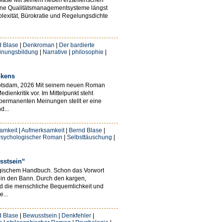
derne Qualitätsmanagementsysteme längst
lexität, Bürokratie und Regelungsdichte
d Blase
|
Denkroman
|
Der bardierte
inungsbildung
|
Narrative
|
philosophie
|
nkens
Potsdam, 2026 Mit seinem neuen Roman
ienkritik vor. Im Mittelpunkt steht
 permanenten Meinungen stellt er eine
d...
amkeit
|
Aufmerksamkeit
|
Bernd Blase
|
sychologischer Roman
|
Selbsttäuschung
|
sstsein“
logischem Handbuch. Schon das Vorwort
h in den Bann. Durch den kargen,
rd die menschliche Bequemlichkeit und
...
d Blase
|
Bewusstsein
|
Denkfehler
|