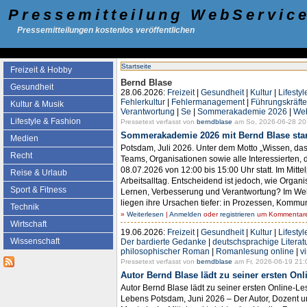
Pressemitteilung WebServic
Pressemitteilungen kostenlos veröffentlichen
Startseite
Freizeit & Hobby
Bernd Blase
Gesundheit
28.06.2026:
Freizeit
|
Gesundheit
|
Kultur
|
Lifestyl
Fehlerkultur
|
Fehlermanagement
|
Führungskräfte
Kultur & Musik
Verantwortung
|
Se
|
Sommerakademie 2026
|
Web
Lifestyle & Fashion
Pressetext verfasst von
berndblase
am So, 2026-06-28 20
Sommerakademie 2026 mit Bernd Blase start
Medien
Potsdam, Juli 2026. Unter dem Motto „Wissen, das
Recht
Teams, Organisationen sowie alle Interessierten,
08.07.2026 von 12:00 bis 15:00 Uhr statt. Im Mit
Reise & Urlaub
Arbeitsalltag. Entscheidend ist jedoch, wie Orga
Sport & Fitness
Lernen, Verbesserung und Verantwortung? Im Webin
liegen ihre Ursachen tiefer: in Prozessen, Komm
Technik
»
Weiterlesen
|
Anmelden
oder
registrieren
um Kommentare 
Wirtschaft
19.06.2026:
Freizeit
|
Gesundheit
|
Kultur
|
Lifestyl
Wissenschaft
Der bardierte Gedanke
|
deutschsprachige Literat
philosophischer Roman
|
Romanlesung online
|
v
Pressetext verfasst von
berndblase
am Fr, 2026-06-19 21:
Autor Bernd Blase lädt zu seiner ersten Onl
Autor Bernd Blase lädt zu seiner ersten Online-L
Lebens Potsdam, Juni 2026 – Der Autor, Dozent un