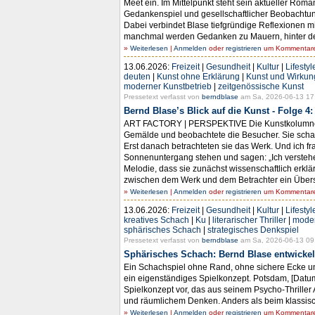
Meet ein. Im Mittelpunkt steht sein aktueller R
Gedankenspiel und gesellschaftlicher Beobachtu
Dabei verbindet Blase tiefgründige Reflexionen
manchmal werden Gedanken zu Mauern, hinter denen
»
Weiterlesen
|
Anmelden
oder
registrieren
um Kommentare 
13.06.2026:
Freizeit
|
Gesundheit
|
Kultur
|
Lifestyl
deuten
|
Kunst ohne Erklärung
|
Kunst und Wirkun
moderner Kunstbetrieb
|
zeitgenössische Kunst
Pressetext verfasst von
berndblase
am Sa, 2026-06-13 17
Bernd Blase’s Blick auf die Kunst - Folge 
ART FACTORY | PERSPEKTIVE Die Kunstkolumne - B
Gemälde und beobachtete die Besucher. Sie schaute
Erst danach betrachteten sie das Werk. Und ich f
Sonnenuntergang stehen und sagen: „Ich verstehe
Melodie, dass sie zunächst wissenschaftlich erklär
zwischen dem Werk und dem Betrachter ein Übersetze
»
Weiterlesen
|
Anmelden
oder
registrieren
um Kommentare 
13.06.2026:
Freizeit
|
Gesundheit
|
Kultur
|
Lifestyl
kreatives Schach
|
Ku
|
literarischer Thriller
|
moder
sphärisches Schach
|
strategisches Denkspiel
Pressetext verfasst von
berndblase
am Sa, 2026-06-13 09
Sphärisches Schach: Bernd Blase entwickel
Ein Schachspiel ohne Rand, ohne sichere Ecke un
ein eigenständiges Spielkonzept. Potsdam, [Datum
Spielkonzept vor, das aus seinem Psycho-Thriller 
und räumlichem Denken. Anders als beim klassische
»
Weiterlesen
|
Anmelden
oder
registrieren
um Kommentare 