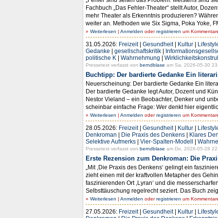
Fachbuch „Das Fehler-Theater“ stellt Autor, Doz
mehr Theater als Erkenntnis produzieren? Währen
weiter an. Methoden wie Six Sigma, Poka Yoke, F
»
Weiterlesen
|
Anmelden
oder
registrieren
um Kommentare 
31.05.2026:
Freizeit
|
Gesundheit
|
Kultur
|
Lifestyl
Gedanke
|
gesellschaftskritik
|
Informationsgesells
politische K
|
Wahrnehmung
|
Wirklichkeitskonstru
Pressetext verfasst von
berndblase
am Sa, 2026-05-30 23
Buchtipp: Der bardierte Gedanke Ein liter
Neuerscheinung: Der bardierte Gedanke Ein lit
Der bardierte Gedanke legt Autor, Dozent und Küns
Nestor Vieland – ein Beobachter, Denker und unb
scheinbar einfache Frage: Wer denkt hier eigentlic
»
Weiterlesen
|
Anmelden
oder
registrieren
um Kommentare 
28.05.2026:
Freizeit
|
Gesundheit
|
Kultur
|
Lifestyl
Denkroman
|
Die Praxis des Denkens
|
Klares De
Selektive Aufmerks
|
Vier-Spalten-Modell
|
Wahrn
Pressetext verfasst von
berndblase
am Do, 2026-05-28 22
Erste Rezension zum Denkroman: Die Praxis
„Mit ‚Die Praxis des Denkens‘ gelingt ein faszi
zieht einen mit der kraftvollen Metapher des Gehi
faszinierenden Ort ‚Lyran‘ und die messerscharf
Selbsttäuschung regelrecht seziert. Das Buch zeigt
»
Weiterlesen
|
Anmelden
oder
registrieren
um Kommentare 
27.05.2026:
Freizeit
|
Gesundheit
|
Kultur
|
Lifestyl