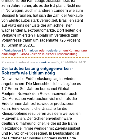
emissionsfreie Fahrzeuge zulassen. Das ist
zehn Jahre früher, als es die EU plant. Nicht nur
in Norwegen, auch in anderen Ländern wie zum
Beispiel Brasilien, hat sich die Zahl der Verkäufe
von Elektroautos stark vergrößert. Brasilien steht
auf Platz eins der Liste der am schnellsten
wachsenden Elektroautomärkte. Dort legten die
Verkäufe im ersten Halbjahr im Vergleich zum
Vorjahreszeitraum um sagenhafte 726 Prozent
zu. Schon in 2023...
»
Weiterlesen
|
Anmelden
oder
registrieren
um Kommentare
einzutragen - 4623 Zeichen in dieser Pressemeldung
Pressetext verfasst von
connektar
am Fr, 2024-08-02 14:31.
Der Erdüberlastung entgegenwirken -
Rohstoffe wie Lithium nötig
Der weltweite Erdüberlastungstag ist wieder
angebrochen. Die Menschheit lebt, als gäbe es
1,7 Erden. Seit Jahren berechnet Global
Footprint Network den Ressourcenverbrauch.
Die Menschen verbrauchen viel mehr als die
Erde binnen Jahresfrist wieder produzieren
kann. Eine wesentliche Ursache für die
Klimaprobleme resultieren aus dem weltweiten
Flugverhalten. Der Schienenverkehr wäre
deutlich klimafreundlicher, leider ist die Bahn
hierzulande immer weniger mit Zuverlässigkeit
und Pünktlichkeit gesegnet. In Deutschland ist
der Erdüberlastungstag übrigens nicht Ende