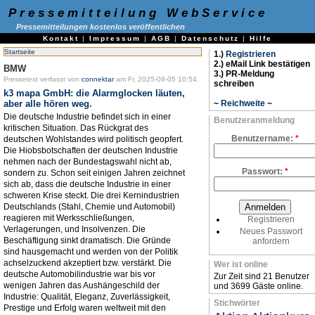
Pressemitteilung WebService
Pressemitteilungen kostenlos veröffentlichen
Kontakt
|
Impressum
|
AGB
|
Datenschutz
|
Hilfe
Startseite
1.)
Registrieren
2.) eMail Link bestätigen
BMW
3.) PR-Meldung
Pressetext verfasst von
connektar
am Fr, 2025-09-05 10:54.
schreiben
k3 mapa GmbH: die Alarmglocken läuten,
aber alle hören weg.
~
Reichweite
~
Die deutsche Industrie befindet sich in einer
Benutzeranmeldung
kritischen Situation. Das Rückgrat des
Benutzername:
*
deutschen Wohlstandes wird politisch geopfert.
Die Hiobsbotschaften der deutschen Industrie
nehmen nach der Bundestagswahl nicht ab,
Passwort:
*
sondern zu. Schon seit einigen Jahren zeichnet
sich ab, dass die deutsche Industrie in einer
schweren Krise steckt. Die drei Kernindustrien
Deutschlands (Stahl, Chemie und Automobil)
reagieren mit Werksschließungen,
Registrieren
Verlagerungen, und Insolvenzen. Die
Neues Passwort
Beschäftigung sinkt dramatisch. Die Gründe
anfordern
sind hausgemacht und werden von der Politik
achselzuckend akzeptiert bzw. verstärkt. Die
Wer ist online
deutsche Automobilindustrie war bis vor
Zur Zeit sind 21 Benutzer
wenigen Jahren das Aushängeschild der
und 3699 Gäste online.
Industrie: Qualität, Eleganz, Zuverlässigkeit,
Stichwörter
Prestige und Erfolg waren weltweit mit den