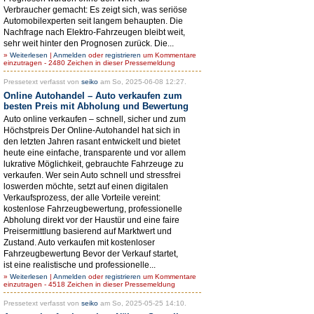
Verbraucher gemacht: Es zeigt sich, was seriöse
Automobilexperten seit langem behaupten. Die
Nachfrage nach Elektro-Fahrzeugen bleibt weit,
sehr weit hinter den Prognosen zurück. Die...
»
Weiterlesen
|
Anmelden
oder
registrieren
um Kommentare
einzutragen - 2480 Zeichen in dieser Pressemeldung
Pressetext verfasst von
seiko
am So, 2025-06-08 12:27.
Online Autohandel – Auto verkaufen zum
besten Preis mit Abholung und Bewertung
Auto online verkaufen – schnell, sicher und zum
Höchstpreis Der Online-Autohandel hat sich in
den letzten Jahren rasant entwickelt und bietet
heute eine einfache, transparente und vor allem
lukrative Möglichkeit, gebrauchte Fahrzeuge zu
verkaufen. Wer sein Auto schnell und stressfrei
loswerden möchte, setzt auf einen digitalen
Verkaufsprozess, der alle Vorteile vereint:
kostenlose Fahrzeugbewertung, professionelle
Abholung direkt vor der Haustür und eine faire
Preisermittlung basierend auf Marktwert und
Zustand. Auto verkaufen mit kostenloser
Fahrzeugbewertung Bevor der Verkauf startet,
ist eine realistische und professionelle...
»
Weiterlesen
|
Anmelden
oder
registrieren
um Kommentare
einzutragen - 4518 Zeichen in dieser Pressemeldung
Pressetext verfasst von
seiko
am So, 2025-05-25 14:10.