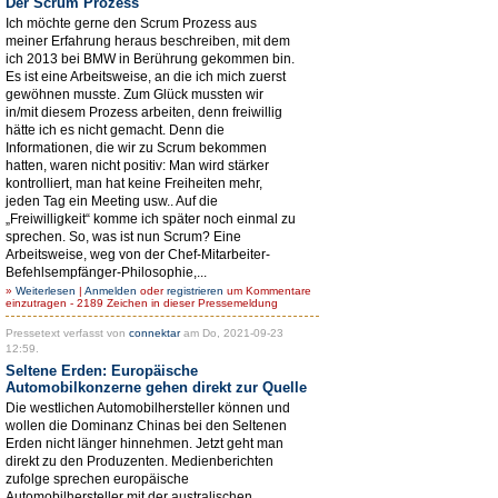
Der Scrum Prozess
Ich möchte gerne den Scrum Prozess aus
meiner Erfahrung heraus beschreiben, mit dem
ich 2013 bei BMW in Berührung gekommen bin.
Es ist eine Arbeitsweise, an die ich mich zuerst
gewöhnen musste. Zum Glück mussten wir
in/mit diesem Prozess arbeiten, denn freiwillig
hätte ich es nicht gemacht. Denn die
Informationen, die wir zu Scrum bekommen
hatten, waren nicht positiv: Man wird stärker
kontrolliert, man hat keine Freiheiten mehr,
jeden Tag ein Meeting usw.. Auf die
„Freiwilligkeit“ komme ich später noch einmal zu
sprechen. So, was ist nun Scrum? Eine
Arbeitsweise, weg von der Chef-Mitarbeiter-
Befehlsempfänger-Philosophie,...
»
Weiterlesen
|
Anmelden
oder
registrieren
um Kommentare
einzutragen - 2189 Zeichen in dieser Pressemeldung
Pressetext verfasst von
connektar
am Do, 2021-09-23
12:59.
Seltene Erden: Europäische
Automobilkonzerne gehen direkt zur Quelle
Die westlichen Automobilhersteller können und
wollen die Dominanz Chinas bei den Seltenen
Erden nicht länger hinnehmen. Jetzt geht man
direkt zu den Produzenten. Medienberichten
zufolge sprechen europäische
Automobilhersteller mit der australischen