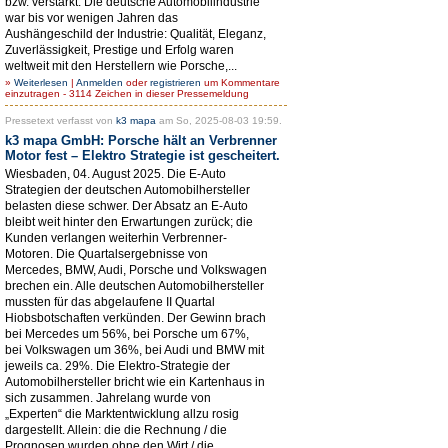
bzw. verstärkt. Die deutsche Automobilindustrie
war bis vor wenigen Jahren das
Aushängeschild der Industrie: Qualität, Eleganz,
Zuverlässigkeit, Prestige und Erfolg waren
weltweit mit den Herstellern wie Porsche,...
»
Weiterlesen
|
Anmelden
oder
registrieren
um Kommentare
einzutragen - 3114 Zeichen in dieser Pressemeldung
Pressetext verfasst von
k3 mapa
am So, 2025-08-03 19:59.
k3 mapa GmbH: Porsche hält an Verbrenner
Motor fest – Elektro Strategie ist gescheitert.
Wiesbaden, 04. August 2025. Die E-Auto
Strategien der deutschen Automobilhersteller
belasten diese schwer. Der Absatz an E-Auto
bleibt weit hinter den Erwartungen zurück; die
Kunden verlangen weiterhin Verbrenner-
Motoren. Die Quartalsergebnisse von
Mercedes, BMW, Audi, Porsche und Volkswagen
brechen ein. Alle deutschen Automobilhersteller
mussten für das abgelaufene II Quartal
Hiobsbotschaften verkünden. Der Gewinn brach
bei Mercedes um 56%, bei Porsche um 67%,
bei Volkswagen um 36%, bei Audi und BMW mit
jeweils ca. 29%. Die Elektro-Strategie der
Automobilhersteller bricht wie ein Kartenhaus in
sich zusammen. Jahrelang wurde von
„Experten“ die Marktentwicklung allzu rosig
dargestellt. Allein: die die Rechnung / die
Prognosen wurden ohne den Wirt / die