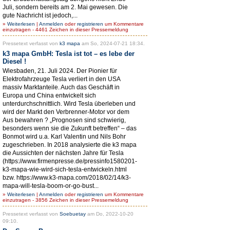
Juli, sondern bereits am 2. Mai gewesen. Die
gute Nachricht ist jedoch,...
»
Weiterlesen
|
Anmelden
oder
registrieren
um Kommentare
einzutragen - 4461 Zeichen in dieser Pressemeldung
Pressetext verfasst von
k3 mapa
am So, 2024-07-21 18:34.
k3 mapa GmbH: Tesla ist tot – es lebe der
Diesel !
Wiesbaden, 21. Juli 2024. Der Pionier für
Elektrofahrzeuge Tesla verliert in den USA
massiv Marktanteile. Auch das Geschäft in
Europa und China entwickelt sich
unterdurchschnittlich. Wird Tesla überleben und
wird der Markt den Verbrenner-Motor vor dem
Aus bewahren ? „Prognosen sind schwierig,
besonders wenn sie die Zukunft betreffen“ – das
Bonmot wird u.a. Karl Valentin und Nils Bohr
zugeschrieben. In 2018 analysierte die k3 mapa
die Aussichten der nächsten Jahre für Tesla
(https://www.firmenpresse.de/pressinfo1580201-
k3-mapa-wie-wird-sich-tesla-entwickeln.html
bzw. https://www.k3-mapa.com/2018/02/14/k3-
mapa-will-tesla-boom-or-go-bust...
»
Weiterlesen
|
Anmelden
oder
registrieren
um Kommentare
einzutragen - 3856 Zeichen in dieser Pressemeldung
Pressetext verfasst von
Soebuetay
am Do, 2022-10-20
09:10.