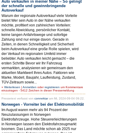
Auto verkaufen in meiner Nähe – So gelingt
der schnelle und gewinnbringende
Autoverkauf
Warum der regionale Autoverkauf viele Vorteile
bietet Wer sein Auto in der Nähe verkaufen
möchte, profitiert von zahlreichen Vorteilen:
schnelle Abwicklung, persönlicher Kontakt,
keine langen Anfahrtswege und sofortige
Zahlung sind nur einige davon. Gerade in
Zeiten, in denen Schnelligkeit und Sicherheit
beim Autoverkauf eine große Rolle spielen, wird
der Verkauf im regionalen Umfeld immer
beliebter. Auto verkaufen leicht gemacht – die
ersten Schritte Bevor wir Ihr Fahrzeug
vermarkten, analysieren wir gemeinsam den
aktuellen Marktwert Ihres Autos. Faktoren wie
Marke, Modell, Baujahr, Laufleistung, Zustand,
TÜV-Zeitraum sowie...
»
Weiterlesen
|
Anmelden
oder
registrieren
um Kommentare
einzutragen - 5412 Zeichen in dieser Pressemeldung
Pressetext verfasst von
connektar
am Mi, 2024-09-04 09:22.
Norwegen - Vorreiter bei der Elektromobilität
Im August waren mehr als 94 Prozent der
Neuzulassungen in Norwegen
Elektrofahrzeuge. Hohe Steuererleichterungen
in Norwegen lassen den Elektrofahrzeugmarkt
boomen. Das Land möchte schon ab 2025 nur