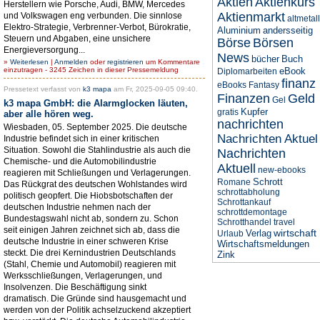
Aktien
Aktienkurs
Herstellern wie Porsche, Audi, BMW, Mercedes
Aktienmarkt
und Volkswagen eng verbunden. Die sinnlose
altmetall
Elektro-Strategie, Verbrenner-Verbot, Bürokratie,
Aluminium
andersseitig
Steuern und Abgaben, eine unsichere
Börse
Börsen
Energieversorgung...
News
bücher
Buch
»
Weiterlesen
|
Anmelden
oder
registrieren
um Kommentare
einzutragen - 3245 Zeichen in dieser Pressemeldung
eBook
Diplomarbeiten
finanz
eBooks
Fantasy
Pressetext verfasst von
k3 mapa
am Fr, 2025-09-05 09:40.
Finanzen
Geld
Gel
k3 mapa GmbH: die Alarmglocken läuten,
Kupfer
gratis
aber alle hören weg.
nachrichten
Wiesbaden, 05. September 2025. Die deutsche
Nachrichten Aktuel
Industrie befindet sich in einer kritischen
Situation. Sowohl die Stahlindustrie als auch die
Nachrichten
Chemische- und die Automobilindustrie
Aktuell
new-ebooks
reagieren mit Schließungen und Verlagerungen.
Schrott
Romane
Das Rückgrat des deutschen Wohlstandes wird
schrottabholung
politisch geopfert. Die Hiobsbotschaften der
Schrottankauf
deutschen Industrie nehmen nach der
schrottdemontage
Bundestagswahl nicht ab, sondern zu. Schon
Schrotthandel
travel
seit einigen Jahren zeichnet sich ab, dass die
wirtschaft
Verlag
Urlaub
deutsche Industrie in einer schweren Krise
Wirtschaftsmeldungen
steckt. Die drei Kernindustrien Deutschlands
Zink
(Stahl, Chemie und Automobil) reagieren mit
Werksschließungen, Verlagerungen, und
Insolvenzen. Die Beschäftigung sinkt
dramatisch. Die Gründe sind hausgemacht und
werden von der Politik achselzuckend akzeptiert