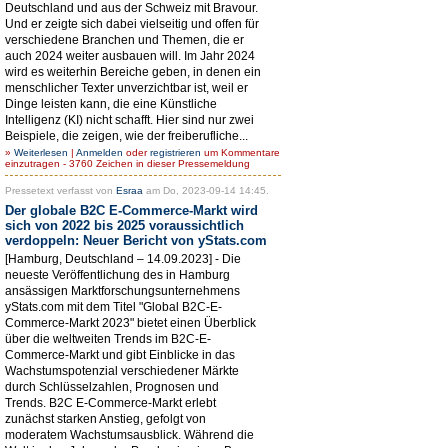
Deutschland und aus der Schweiz mit Bravour.
Und er zeigte sich dabei vielseitig und offen für
verschiedene Branchen und Themen, die er
auch 2024 weiter ausbauen will. Im Jahr 2024
wird es weiterhin Bereiche geben, in denen ein
menschlicher Texter unverzichtbar ist, weil er
Dinge leisten kann, die eine Künstliche
Intelligenz (KI) nicht schafft. Hier sind nur zwei
Beispiele, die zeigen, wie der freiberufliche...
»
Weiterlesen
|
Anmelden
oder
registrieren
um Kommentare
einzutragen - 3760 Zeichen in dieser Pressemeldung
Pressetext verfasst von
Esraa
am Do, 2023-09-14 14:45.
Der globale B2C E-Commerce-Markt wird
sich von 2022 bis 2025 voraussichtlich
verdoppeln: Neuer Bericht von yStats.com
[Hamburg, Deutschland – 14.09.2023] - Die
neueste Veröffentlichung des in Hamburg
ansässigen Marktforschungsunternehmens
yStats.com mit dem Titel "Global B2C-E-
Commerce-Markt 2023" bietet einen Überblick
über die weltweiten Trends im B2C-E-
Commerce-Markt und gibt Einblicke in das
Wachstumspotenzial verschiedener Märkte
durch Schlüsselzahlen, Prognosen und
Trends. B2C E-Commerce-Markt erlebt
zunächst starken Anstieg, gefolgt von
moderatem Wachstumsausblick. Während die