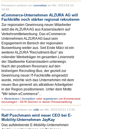
Pressetext verfasst von
connektar
am Mo, 2023-04-10
10:40.
eCommerce-Unternehmen ALZURA AG will
Fachkräfte noch stärker regional rekrutieren
Zur regionalen Gewinnung neuer Mitarbeiter
setzt die ALZURA AG aus Kaiserslautern auf
Verkehrsmittelwerbung. Das eCommerce-
Unternehmen ALZURA AG baut sein
Engagement im Bereich der regionalen
Buswerbung weiter aus. Seit Ende März ist ein
weiterer ALZURA "Recruitment-Bus" als
rollender Werbeträger im gesamten Liniennetz
der Stadtwerke Kaiserslautern unterwegs.
Nach der positiven Resonanz auf den
bisherigen Recruiting-Bus, der gezielt zur
Gewinnung neuer IT-Fachkräfte eingesetzt
wurde, möchte sich das Unternehmen mit dem
neuen Bus generell als attraktiver Arbeitgeber
in der Region positionieren. Unter dem Motto
"Wir leben eCommerce"...
»
Weiterlesen
|
Anmelden
oder
registrieren
um Kommentare
einzutragen - 3478 Zeichen in dieser Pressemeldung
Pressetext verfasst von
ralfp
am Mo, 2023-03-13 13:56.
Ralf Puschmann wird neuer CEO bei E-
Mobility-Unternehmen JayKay
Das aufstrebende E-Mobility-Unternehmen