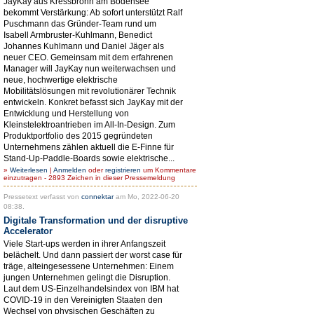
JayKay aus Kressbronn am Bodensee
bekommt Verstärkung: Ab sofort unterstützt Ralf
Puschmann das Gründer-Team rund um
Isabell Armbruster-Kuhlmann, Benedict
Johannes Kuhlmann und Daniel Jäger als
neuer CEO. Gemeinsam mit dem erfahrenen
Manager will JayKay nun weiterwachsen und
neue, hochwertige elektrische
Mobilitätslösungen mit revolutionärer Technik
entwickeln. Konkret befasst sich JayKay mit der
Entwicklung und Herstellung von
Kleinstelektroantrieben im All-In-Design. Zum
Produktportfolio des 2015 gegründeten
Unternehmens zählen aktuell die E-Finne für
Stand-Up-Paddle-Boards sowie elektrische...
»
Weiterlesen
|
Anmelden
oder
registrieren
um Kommentare
einzutragen - 2893 Zeichen in dieser Pressemeldung
Pressetext verfasst von
connektar
am Mo, 2022-06-20
08:38.
Digitale Transformation und der disruptive
Accelerator
Viele Start-ups werden in ihrer Anfangszeit
belächelt. Und dann passiert der worst case für
träge, alteingesessene Unternehmen: Einem
jungen Unternehmen gelingt die Disruption.
Laut dem US-Einzelhandelsindex von IBM hat
COVID-19 in den Vereinigten Staaten den
Wechsel von physischen Geschäften zu