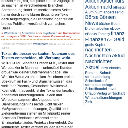
Aktien
Aktienkurs
dessen Fähigkeit, komplexe Inhalte zugänglich
zu machen, in verschiedenen Branchen
Aktienmarkt
altmetall
Anerkennung findet. Im medizinischen Sektor
Aluminium
andersseitig
hat er durch seine klaren Broschüren-Texte
Börse
Börsen
dazu beigetragen, die Dienstleistungen für ein
News
bücher
Buch
breites Publikum verständlich zu machen.
Diese...
eBook
Diplomarbeiten
finanz
»
Weiterlesen
|
Anmelden
oder
registrieren
um Kommentare
eBooks
Fantasy
einzutragen - 3800 Zeichen in dieser Pressemeldung
Finanzen
Geld
Gel
Pressetext verfasst von
Wortkreativ
am Mi, 2024-03-20
Kupfer
gratis
13:53.
nachrichten
Texte, die besser verkaufen. Nuancen des
Nachrichten Aktuel
Texters entscheiden, ob Werbung wirkt.
Nachrichten
WORTKOPF | Andreas Dresch M.A., Texter und
Aktuell
Werbetexter in Mannheim, unterstützt Kunden
new-ebooks
großer wie kleiner Unternehmen dabei, die
Schrott
Romane
Welt der Worte zu entdecken. Mit einem breiten
schrottabholung
Schrottankauf
Spektrum an Fach- und Branchenwissen, das
schrottdemontage
weit über Pharma, Gesundheit, Wellness &
Schrotthandel
travel
Kosmetik hinausgeht, ist der Texter der kreative
wirtschaft
Verlag
Urlaub
Kopf hinter überzeugenden Texten und
Wirtschaftsmeldungen
Werbekampagnen, die Angebote und
Zink
Dienstleistungen ins rechte Licht rücken.
Maßgeschneiderte Lösungen, Qualität und
Zielorientierung stehen im Mittelpunkt seiner
Arbeit als Freelancer, während er die
Einzigartigkeit jedes Projektes hervorhebt. Der
kompetente Texter versteht es, den Kern einer