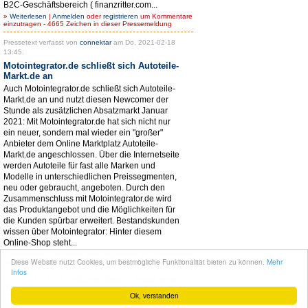
B2C-Geschäftsbereich ( finanzritter.com...
»
Weiterlesen
|
Anmelden
oder
registrieren
um Kommentare
einzutragen - 4665 Zeichen in dieser Pressemeldung
Pressetext verfasst von
connektar
am Do, 2021-02-18
13:45.
Motointegrator.de schließt sich Autoteile-
Markt.de an
Auch Motointegrator.de schließt sich Autoteile-
Markt.de an und nutzt diesen Newcomer der
Stunde als zusätzlichen Absatzmarkt Januar
2021: Mit Motointegrator.de hat sich nicht nur
ein neuer, sondern mal wieder ein "großer"
Anbieter dem Online Marktplatz Autoteile-
Markt.de angeschlossen. Über die Internetseite
werden Autoteile für fast alle Marken und
Modelle in unterschiedlichen Preissegmenten,
neu oder gebraucht, angeboten. Durch den
Zusammenschluss mit Motointegrator.de wird
das Produktangebot und die Möglichkeiten für
die Kunden spürbar erweitert. Bestandskunden
wissen über Motointegrator: Hinter diesem
Online-Shop steht...
»
Weiterlesen
|
Anmelden
oder
registrieren
um Kommentare
Diese Website nutzt Cookies, um bestmögliche Funktionalität bieten zu können.
Mehr
einzutragen - 5171 Zeichen in dieser Pressemeldung
Infos
1
2
3
4
nächste Seite ›
letzte Seite
Ok, verstanden
© seit 2004
Narres Open Web Solutions
- Powered by
Drupal PHP Framework