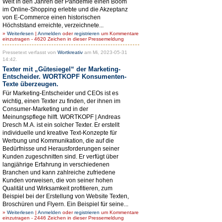
Welt in den Jahren der Pandemie einen Boom
im Online-Shopping erlebte und die Akzeptanz
von E-Commerce einen historischen
Höchststand erreichte, verzeichnete...
»
Weiterlesen
|
Anmelden
oder
registrieren
um Kommentare
einzutragen - 4620 Zeichen in dieser Pressemeldung
Pressetext verfasst von
Wortkreativ
am Mi, 2023-05-31
14:42.
Texter mit „Gütesiegel“ der Marketing-
Entscheider. WORTKOPF Konsumenten-
Texte überzeugen.
Für Marketing-Entscheider und CEOs ist es
wichtig, einen Texter zu finden, der ihnen im
Consumer-Marketing und in der
Meinungspflege hilft. WORTKOPF | Andreas
Dresch M.A. ist ein solcher Texter. Er erstellt
individuelle und kreative Text-Konzepte für
Werbung und Kommunikation, die auf die
Bedürfnisse und Herausforderungen seiner
Kunden zugeschnitten sind. Er verfügt über
langjährige Erfahrung in verschiedenen
Branchen und kann zahlreiche zufriedene
Kunden vorweisen, die von seiner hohen
Qualität und Wirksamkeit profitieren, zum
Beispiel bei der Erstellung von Website Texten,
Broschüren und Flyern. Ein Beispiel für seine...
»
Weiterlesen
|
Anmelden
oder
registrieren
um Kommentare
einzutragen - 2446 Zeichen in dieser Pressemeldung