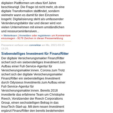
digitalen Plattformen um etwa fünf Jahre
beschleunigt. Die Frage ist nicht mehr, ob eine
digitale Transformation stattfindet, sondern
vielmehr wann es damit für den Einzelnen
losgeht. Digitalisierung steht als umfassender
Veränderungsfaktor dar und dieser wird von
vielen Unternehmen mit einem umständlichen
und ressourcenintensiven...
»
Weiterlesen
|
Anmelden
oder
registrieren
um Kommentare
einzutragen - 9176 Zeichen in dieser Pressemeldung
Pressetext verfasst von
connektar
am Mo, 2021-03-15
13:20.
Siebenstelliges Investment für FinanzRitter
Der digitale Versicherungsmakler FinanzRitter
sichert sich ein siebenstelliges Investment zum
Aufbau einer Full-Service-Agentur für
Versicherungsmakler:innen. Corona zum Trotz
sichert sich der digitale Versicherungsmakler
FinanzRitter ein siebenstelliges Investment
durch Odysseus Investments zum Aufbau einer
Full-Service-Agentur für
Versicherungsmakler:innen. Bereits 2018
investierte das erfahrene Team um Christophe
Reech, Vorsitzender der Reech Corporations
Group, einen sechsstelligen Betrag in das
InsurTech-Start-up. Mit dem neuen Investment
ergänzt FinanzRitter den bereits bestehenden