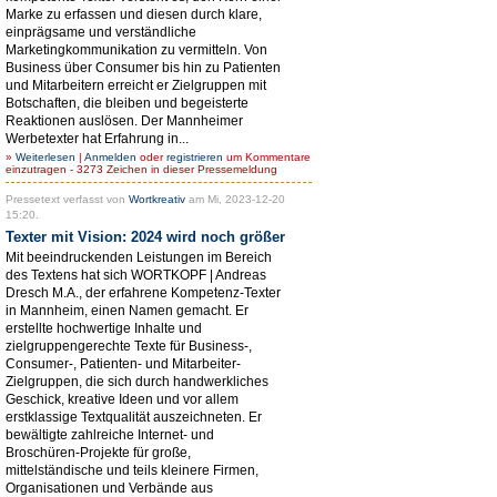
Marke zu erfassen und diesen durch klare,
einprägsame und verständliche
Marketingkommunikation zu vermitteln. Von
Business über Consumer bis hin zu Patienten
und Mitarbeitern erreicht er Zielgruppen mit
Botschaften, die bleiben und begeisterte
Reaktionen auslösen. Der Mannheimer
Werbetexter hat Erfahrung in...
»
Weiterlesen
|
Anmelden
oder
registrieren
um Kommentare
einzutragen - 3273 Zeichen in dieser Pressemeldung
Pressetext verfasst von
Wortkreativ
am Mi, 2023-12-20
15:20.
Texter mit Vision: 2024 wird noch größer
Mit beeindruckenden Leistungen im Bereich
des Textens hat sich WORTKOPF | Andreas
Dresch M.A., der erfahrene Kompetenz-Texter
in Mannheim, einen Namen gemacht. Er
erstellte hochwertige Inhalte und
zielgruppengerechte Texte für Business-,
Consumer-, Patienten- und Mitarbeiter-
Zielgruppen, die sich durch handwerkliches
Geschick, kreative Ideen und vor allem
erstklassige Textqualität auszeichneten. Er
bewältigte zahlreiche Internet- und
Broschüren-Projekte für große,
mittelständische und teils kleinere Firmen,
Organisationen und Verbände aus