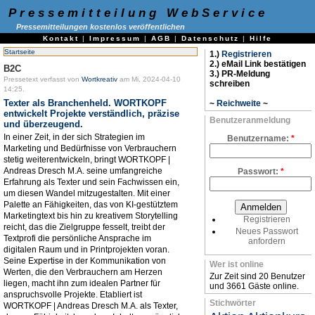
Pressemitteilung WebService
Pressemitteilungen kostenlos veröffentlichen
Kontakt
|
Impressum
|
AGB
|
Datenschutz
|
Hilfe
Startseite
1.)
Registrieren
2.) eMail Link bestätigen
B2C
3.) PR-Meldung
Pressetext verfasst von
Wortkreativ
am Mi, 2024-04-10
schreiben
14:25.
Texter als Branchenheld. WORTKOPF
~
Reichweite
~
entwickelt Projekte verständlich, präzise
Benutzeranmeldung
und überzeugend.
In einer Zeit, in der sich Strategien im
Benutzername:
*
Marketing und Bedürfnisse von Verbrauchern
stetig weiterentwickeln, bringt WORTKOPF |
Andreas Dresch M.A. seine umfangreiche
Passwort:
*
Erfahrung als Texter und sein Fachwissen ein,
um diesen Wandel mitzugestalten. Mit einer
Palette an Fähigkeiten, das von KI-gestütztem
Marketingtext bis hin zu kreativem Storytelling
Registrieren
reicht, das die Zielgruppe fesselt, treibt der
Neues Passwort
Textprofi die persönliche Ansprache im
anfordern
digitalen Raum und in Printprojekten voran.
Seine Expertise in der Kommunikation von
Wer ist online
Werten, die den Verbrauchern am Herzen
Zur Zeit sind 20 Benutzer
liegen, macht ihn zum idealen Partner für
und 3661 Gäste online.
anspruchsvolle Projekte. Etabliert ist
Stichwörter
WORTKOPF | Andreas Dresch M.A. als Texter,