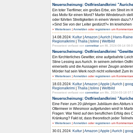
Neuerscheinung: Ostfrieslandkrimi "Aurich
Ein toter Tierfilmer, ein großes Erbe, ein Streit 
das Motiv für einen Mord? Martin Windebruch stell
oder führten Streitigkeiten in einem Verein dazu? 
»Sind Sie von der Leiter gestürzt?« Im kniehohen 
»
Weiterlesen
|
Anmelden
oder
registrieren
um Kommentare 
14.08.2024:
Kultur
|
Amazon
|
Aurich
|
Hans-Rainer
Regionalkrimi
|
Thalia
|
tolino
|
Weltbild
Pressetext verfasst von
connektar
am Mi, 2024-08-14 08:0
Neuerscheinung: Ostfrieslandkrimi "Gewitt
Ein fürchterliches Gewitter, eine aufgebahrte Leic
Stine Lessing aus Aurich. In seinem zehnten Ostfr
einerseits und die Aussagen einer Zeugin anderers
Mörder hat sein Werk noch nicht vollendet! Zum In
»
Weiterlesen
|
Anmelden
oder
registrieren
um Kommentare 
18.03.2024:
Kultur
|
Amazon
|
Apple
|
Aurich
|
goog
Regionalkrimi
|
Thalia
|
tolino
|
Weltbild
Pressetext verfasst von
connektar
am Mo, 2024-03-18 07:
Neuerscheinung: Ostfrieslandkrimi "Aurich
Eine Feier zum 20-jährigen Jubiläum des Abiturs
Ottermeer in Wiesmoor aufgefunden wird! In Marti
Fragen: War Neid auf den beruflichen Erfolg des
Kränkung? Fakt ist, dass theoretisch jeder Teilne
»
Weiterlesen
|
Anmelden
oder
registrieren
um Kommentare 
30.01.2024:
Kultur
|
Amazon
|
Apple
|
Aurich
|
goog