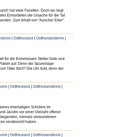
urich hat viele Facetten. Doch wo liegt
 des Ermordeten die Ursache für die Tat
 werden. Zum Inhalt von "Auricher Erbe":
enkrimi
|
Ostfriesland
|
Ostfrieslandkrimi
|
 Fall für die Kommissare Stefan Gote und
 Rätsel auf. Denn die Spurenlage
um Täter führt? Die Uhr tickt, denn der
krimi
|
Ostfriesland
|
Ostfrieslandkrimi
|
e eines ehemaligen Schülers im
nd Jacobs vor einer Vielzahl offener
ückliegenden, niemals verwundenen
sis verabreicht haben...
krimi
|
Ostfriesland
|
Ostfrieslandkrimi
|