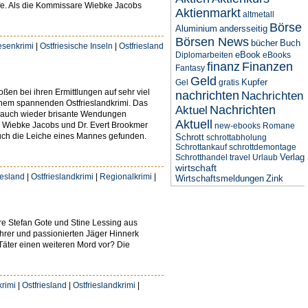
fe. Als die Kommissare Wiebke Jacobs
Aktienmarkt
altmetall
Börse
Aluminium
andersseitig
Börsen News
bücher
Buch
iesenkrimi
|
Ostfriesische Inseln
|
Ostfriesland
eBook
Diplomarbeiten
eBooks
finanz
Finanzen
Fantasy
Geld
Kupfer
Gel
gratis
en bei ihren Ermittlungen auf sehr viel
nachrichten
Nachrichten
inem spannenden Ostfrieslandkrimi. Das
Nachrichten
Aktuel
or auch wieder brisante Wendungen
Aktuell
e Wiebke Jacobs und Dr. Evert Brookmer
new-ebooks
Romane
auch die Leiche eines Mannes gefunden.
Schrott
schrottabholung
Schrottankauf
schrottdemontage
Verlag
Schrotthandel
travel
Urlaub
wirtschaft
iesland
|
Ostfrieslandkrimi
|
Regionalkrimi
|
Wirtschaftsmeldungen
Zink
are Stefan Gote und Stine Lessing aus
lehrer und passionierten Jäger Hinnerk
Täter einen weiteren Mord vor? Die
krimi
|
Ostfriesland
|
Ostfrieslandkrimi
|