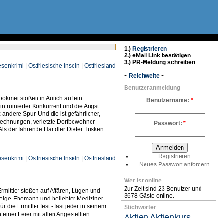
1.)
Registrieren
2.) eMail Link bestätigen
3.) PR-Meldung schreiben
iesenkrimi
|
Ostfriesische Inseln
|
Ostfriesland
~
Reichweite
~
Benutzeranmeldung
okmer stoßen in Aurich auf ein
Benutzername:
*
 ruinierter Konkurrent und die Angst
 andere Spur. Und die ist gefährlicher,
 Rechnungen, verletzte Dorfbewohner
Passwort:
*
Als der fahrende Händler Dieter Tüsken
Registrieren
iesenkrimi
|
Ostfriesische Inseln
|
Ostfriesland
Neues Passwort anfordern
Wer ist online
Zur Zeit sind 23 Benutzer und
mittler stoßen auf Affären, Lügen und
3678 Gäste online.
rzeige-Ehemann und beliebter Mediziner.
r die Ermittler fest - fast jeder in seinem
Stichwörter
einer Feier mit allen Angestellten
Aktien
Aktienkurs