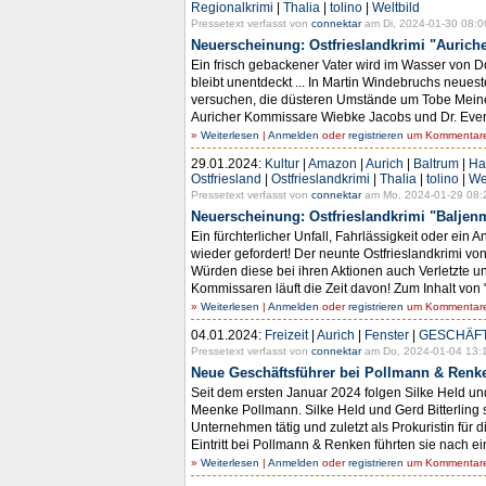
Regionalkrimi
|
Thalia
|
tolino
|
Weltbild
Pressetext verfasst von
connektar
am Di, 2024-01-30 08:0
Neuerscheinung: Ostfrieslandkrimi "Aurich
Ein frisch gebackener Vater wird im Wasser von D
bleibt unentdeckt ... In Martin Windebruchs neues
versuchen, die düsteren Umstände um Tobe Meinert
Auricher Kommissare Wiebke Jacobs und Dr. Ever
»
Weiterlesen
|
Anmelden
oder
registrieren
um Kommentare 
29.01.2024:
Kultur
|
Amazon
|
Aurich
|
Baltrum
|
Ha
Ostfriesland
|
Ostfrieslandkrimi
|
Thalia
|
tolino
|
We
Pressetext verfasst von
connektar
am Mo, 2024-01-29 08:
Neuerscheinung: Ostfrieslandkrimi "Baljen
Ein fürchterlicher Unfall, Fahrlässigkeit oder 
wieder gefordert! Der neunte Ostfrieslandkrimi vo
Würden diese bei ihren Aktionen auch Verletzte u
Kommissaren läuft die Zeit davon! Zum Inhalt von "
»
Weiterlesen
|
Anmelden
oder
registrieren
um Kommentare 
04.01.2024:
Freizeit
|
Aurich
|
Fenster
|
GESCHÄF
Pressetext verfasst von
connektar
am Do, 2024-01-04 13:
Neue Geschäftsführer bei Pollmann & Renk
Seit dem ersten Januar 2024 folgen Silke Held und
Meenke Pollmann. Silke Held und Gerd Bitterling s
Unternehmen tätig und zuletzt als Prokuristin für
Eintritt bei Pollmann & Renken führten sie nach e
»
Weiterlesen
|
Anmelden
oder
registrieren
um Kommentare 