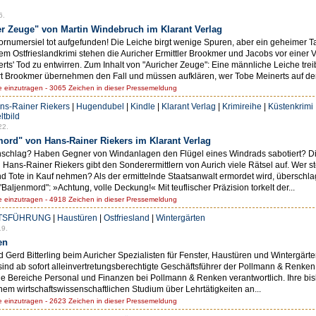
6.
er Zeuge" von Martin Windebruch im Klarant Verlag
ornumersiel tot aufgefunden! Die Leiche birgt wenige Spuren, aber ein geheimer 
tem Ostfrieslandkrimi stehen die Auricher Ermittler Brookmer und Jacobs vor einer 
s' Tod zu entwirren. Zum Inhalt von "Auricher Zeuge": Eine männliche Leiche trei
t Brookmer übernehmen den Fall und müssen aufklären, wer Tobe Meinerts auf de
einzutragen - 3065 Zeichen in dieser Pressemeldung
ns-Rainer Riekers
|
Hugendubel
|
Kindle
|
Klarant Verlag
|
Krimireihe
|
Küstenkrimi
ltbild
22.
mord" von Hans-Rainer Riekers im Klarant Verlag
ein Anschlag? Haben Gegner von Windanlagen den Flügel eines Windrads sabotiert? 
n Hans-Rainer Riekers gibt den Sonderermittlern von Aurich viele Rätsel auf. Wer 
nd Tote in Kauf nehmen? Als der ermittelnde Staatsanwalt ermordet wird, überschl
Baljenmord": »Achtung, volle Deckung!« Mit teuflischer Präzision torkelt der...
einzutragen - 4918 Zeichen in dieser Pressemeldung
TSFÜHRUNG
|
Haustüren
|
Ostfriesland
|
Wintergärten
19.
en
 Gerd Bitterling beim Auricher Spezialisten für Fenster, Haustüren und Wintergärt
ind ab sofort alleinvertretungsberechtigte Geschäftsführer der Pollmann & Renken 
 die Bereiche Personal und Finanzen bei Pollmann & Renken verantwortlich. Ihre bi
inem wirtschaftswissenschaftlichen Studium über Lehrtätigkeiten an...
einzutragen - 2623 Zeichen in dieser Pressemeldung