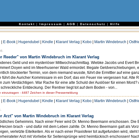
e
Kontakt
|
Impressum
|
AGB
|
Datenschutz
|
Hilfe
h
|
E-Book
|
Hugendubel
|
Kindle
|
Klarant Verlag
|
Kobo
|
Martin Windebruch
|
Ostfr
36.
er Reeder" von Martin Windebruch im Klarant Verlag
ndenes Geld und ein mysteriöser Mittwochnachmittag. Wiebke Jacobs und Evert Bro
mmert Doyen wird im Meerhusener Wald ermordet. Illegale Geldverschiebungen, ein
lich blockierter Termin, von dem niemand wusste, führt die Ermittler auf eine ganz
führt die Auricher Kommissare in ein Dorf, das ein Feuer nie vergessen hat. Alte
 zum Verdächtigen. War Rache für eine alte Schuld der Auslöser für einen Mord? 
schreckliche Entdeckung. Der Rentner liegt tot auf dem Boden - von...
einzutragen - 4487 Zeichen in dieser Pressemeldung
h
|
E-Book
|
Hugendubel
|
Kindle
|
Klarant Verlag
|
Kobo
|
Martin Windebruch
|
Ostfr
.
r Arzt" von Martin Windebruch im Klarant Verlag
tödliches Geheimnis. Nach einer Feier wird Dr. Menno Beermann erschossen. Die Er
ele Herzen brach - und dafür mit dem Leben zahlte. Dr. Menno Beermann galt als Vo
en, verletzte Eitelkeiten. Als er nach einer Praxisfeier tot aufgefunden wird, steht fü
rheirateter Arzt mit Vorliebe für Seitensprünge wird heimtückisch erschossen! Nach 