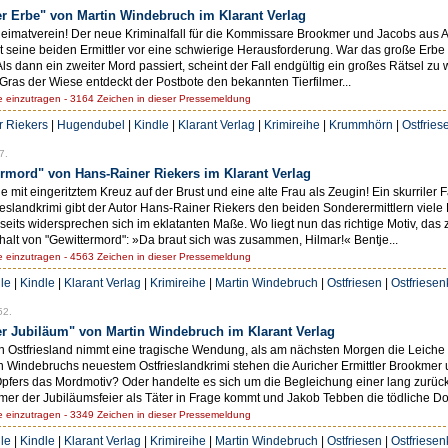
er Erbe" von Martin Windebruch im Klarant Verlag
im Heimatverein! Der neue Kriminalfall für die Kommissare Brookmer und Jacobs aus A
t seine beiden Ermittler vor eine schwierige Herausforderung. War das große Erbe
Als dann ein zweiter Mord passiert, scheint der Fall endgültig ein großes Rätsel zu
Gras der Wiese entdeckt der Postbote den bekannten Tierfilmer...
einzutragen - 3164 Zeichen in dieser Pressemeldung
 Riekers
|
Hugendubel
|
Kindle
|
Klarant Verlag
|
Krimireihe
|
Krummhörn
|
Ostfries
7.
ermord" von Hans-Rainer Riekers im Klarant Verlag
he mit eingeritztem Kreuz auf der Brust und eine alte Frau als Zeugin! Ein skurriler
ieslandkrimi gibt der Autor Hans-Rainer Riekers den beiden Sonderermittlern viele
eits widersprechen sich im eklatanten Maße. Wo liegt nun das richtige Motiv, das z
halt von "Gewittermord": »Da braut sich was zusammen, Hilmar!« Bentje...
einzutragen - 4563 Zeichen in dieser Pressemeldung
le
|
Kindle
|
Klarant Verlag
|
Krimireihe
|
Martin Windebruch
|
Ostfriesen
|
Ostfriesen
52.
er Jubiläum" von Martin Windebruch im Klarant Verlag
 in Ostfriesland nimmt eine tragische Wendung, als am nächsten Morgen die Leich
n Windebruchs neuestem Ostfrieslandkrimi stehen die Auricher Ermittler Brookmer u
 Opfers das Mordmotiv? Oder handelte es sich um die Begleichung einer lang zur
hmer der Jubiläumsfeier als Täter in Frage kommt und Jakob Tebben die tödliche Do
einzutragen - 3349 Zeichen in dieser Pressemeldung
le
|
Kindle
|
Klarant Verlag
|
Krimireihe
|
Martin Windebruch
|
Ostfriesen
|
Ostfriesen