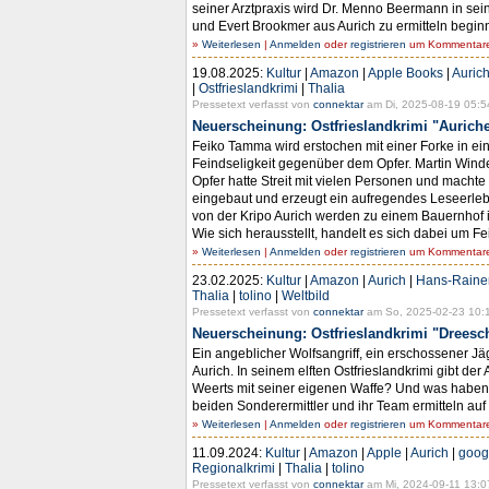
seiner Arztpraxis wird Dr. Menno Beermann in se
und Evert Brookmer aus Aurich zu ermitteln beginn
»
Weiterlesen
|
Anmelden
oder
registrieren
um Kommentare 
19.08.2025:
Kultur
|
Amazon
|
Apple Books
|
Auric
|
Ostfrieslandkrimi
|
Thalia
Pressetext verfasst von
connektar
am Di, 2025-08-19 05:5
Neuerscheinung: Ostfrieslandkrimi "Aurich
Feiko Tamma wird erstochen mit einer Forke in e
Feindseligkeit gegenüber dem Opfer. Martin Winde
Opfer hatte Streit mit vielen Personen und macht
eingebaut und erzeugt ein aufregendes Leseerleb
von der Kripo Aurich werden zu einem Bauernhof i
Wie sich herausstellt, handelt es sich dabei um Fe
»
Weiterlesen
|
Anmelden
oder
registrieren
um Kommentare 
23.02.2025:
Kultur
|
Amazon
|
Aurich
|
Hans-Rainer
Thalia
|
tolino
|
Weltbild
Pressetext verfasst von
connektar
am So, 2025-02-23 10:
Neuerscheinung: Ostfrieslandkrimi "Dreesc
Ein angeblicher Wolfsangriff, ein erschossener Jä
Aurich. In seinem elften Ostfrieslandkrimi gibt d
Weerts mit seiner eigenen Waffe? Und was haben 
beiden Sonderermittler und ihr Team ermitteln au
»
Weiterlesen
|
Anmelden
oder
registrieren
um Kommentare 
11.09.2024:
Kultur
|
Amazon
|
Apple
|
Aurich
|
goog
Regionalkrimi
|
Thalia
|
tolino
Pressetext verfasst von
connektar
am Mi, 2024-09-11 13:0