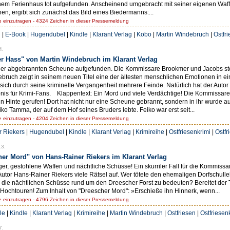
inem Ferienhaus tot aufgefunden. Anscheinend umgebracht mit seiner eigenen Waf
en, ergibt sich zunächst das Bild eines Biedermanns:...
einzutragen - 4324 Zeichen in dieser Pressemeldung
h
|
E-Book
|
Hugendubel
|
Kindle
|
Klarant Verlag
|
Kobo
|
Martin Windebruch
|
Ostfr
4.
er Hass" von Martin Windebruch im Klarant Verlag
iner abgebrannten Scheune aufgefunden. Die Kommissare Brookmer und Jacobs stoß
bruch zeigt in seinem neuen Titel eine der ältesten menschlichen Emotionen in e
e sich durch seine kriminelle Vergangenheit mehrere Feinde. Natürlich hat der Aut
nis für Krimi-Fans. Klappentext: Ein Mord und viele Verdächtige! Die Kommissar
n Hinte gerufen! Dort hat nicht nur eine Scheune gebrannt, sondern in ihr wurde 
iko Tamma, der auf dem Hof seines Bruders lebte. Feiko war erst seit...
einzutragen - 4204 Zeichen in dieser Pressemeldung
 Riekers
|
Hugendubel
|
Kindle
|
Klarant Verlag
|
Krimireihe
|
Ostfriesenkrimi
|
Ostfr
13.
her Mord" von Hans-Rainer Riekers im Klarant Verlag
ger, gestohlene Waffen und nächtliche Schüsse! Ein skurriler Fall für die Kommiss
er Autor Hans-Rainer Riekers viele Rätsel auf. Wer tötete den ehemaligen Dorfschul
die nächtlichen Schüsse rund um den Dreescher Forst zu bedeuten? Bereitet der 
f Hochtouren! Zum Inhalt von "Dreescher Mord": »Erschieße ihn Hinnerk, wenn...
einzutragen - 4796 Zeichen in dieser Pressemeldung
le
|
Kindle
|
Klarant Verlag
|
Krimireihe
|
Martin Windebruch
|
Ostfriesen
|
Ostfriesen
7.