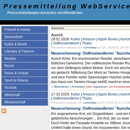
Pressemitteilung WebServic
Pressemitteilungen kostenlos veröffentlichen
Startseite
Freizeit & Hobby
Aurich
Gesundheit
29.01.2026:
Kultur
|
Amazon
|
Apple Books
|
Auric
|
Ostfrieslandkrimi
|
Thalia
Kultur & Musik
Pressetext verfasst von
connektar
am Do, 2026-01-29 09:
Lifestyle & Fashion
Neuerscheinung: Ostfrieslandkrimi "Aurich
Aurich Krimi: Ein erschossener Reeder, verschwu
Medien
tödliches Geheimnis. Der ostfriesische Reeder Ru
Recht
vor dem Gefängnis liefern Motive. Doch ein wöchent
als gedacht. Mitteilung Der Mord an Tammo Hooge 
Reise & Urlaub
und eine Familie voller Spannungen machen jeden
Sport & Fitness
das Haus von Tammo Hooge betritt, macht er eine 
»
Weiterlesen
|
Anmelden
oder
registrieren
um Kommentare 
Technik
17.10.2025:
Kultur
|
Amazon
|
Apple Books
|
Auric
Wirtschaft
|
Ostfrieslandkrimi
|
Thalia
Wissenschaft
Pressetext verfasst von
connektar
am Fr, 2025-10-17 11:54
Neuerscheinung: Ostfrieslandkrimi "Auriche
Ein angesehener Arzt, ein Doppelleben - und ein 
gefährliche Abrechnungen ... Ein Arzt, der zu vi
Doch hinter der Fassade brodelte es: Affären, Anzeig
Umfeld hatte einen Grund, ihn loszuwerden. Ein ve