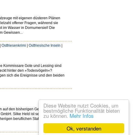
Tatzeuge mit eigenen düsteren Plänen
Vielzahl offener Fragen, während sie
bt im Wasser in Dornumersiel! Die
m Gewissen...
|
Ostfriesenkrimi
|
Ostfriesische Inseln
|
Die Kommissare Gote und Lessing sind
steckt hinter den »Todesvögeln«?
agen sich die Ereignisse und den beiden
Diese Website nutzt Cookies, um
bestmögliche Funktionalität bieten
en auf den bisherigen Geschäftsführer
GmbH. Silke Held ist seit elf Jahren im
zu können.
Mehr Infos
sherigen beruflichen Stationen vor dem
Ok, verstanden