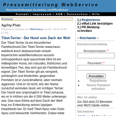
Pressemitteilung WebService
Pressemitteilungen kostenlos veröffentlichen
Kontakt
|
Impressum
|
AGB
|
Datenschutz
|
Hilfe
Startseite
1.)
Registrieren
2.) eMail Link bestätigen
Agility-Platz
3.) PR-Meldung
Pressetext verfasst von
Wohnhaus
am Sa, 2014-10-04
schreiben
17:35.
Tibet-Terrier - Der Hund vom Dach der Welt
~
Reichweite
~
Der Tibet-Terrier ist ein freundlicher
Benutzeranmeldung
Familienhund Der Tibet-Terrier www.haus-
waldeck-koch.de/pauschale-urlaub-
Benutzername:
*
bayerischer-wald/items/kurze-auszeit-
schnupperkurs-spar-pauschale.html ist ein
Passwort:
*
mittelgroßer Hund, ein robustes, fröhliches und
lernwilliges Tier, das sich gut als Familienhund
eignet. Der Tibet-Terrier gilt als verspielt,
anhänglich und kinderlieb, gegenüber
Fremden ist er zurückhaltend, aber niemals
Registrieren
aggressiv. Und er ist nicht, wie der Name
Neues Passwort
zunächst vermuten lässt, ein richtiger Terrier.
anfordern
Der Hund war ursprünglich in Tibet zuhause,
wo er in Höhen um die 4.500 Meter unterwegs
Wer ist online
war. Das raue Klima auf dem Dach der Welt
Zur Zeit sind 23 Benutzer
trug zur Entwicklung seines üppigen
und 3823 Gäste online.
Haarkleids bei. Er hieß Tibet-Apso oder Doki-
Stichwörter
Apso und bewachte Viehherden. Dabei lebte