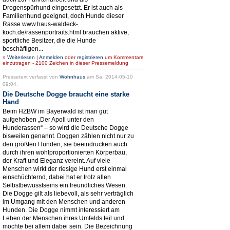
Drogenspürhund eingesetzt. Er ist auch als
Familienhund geeignet, doch Hunde dieser
Rasse www.haus-waldeck-
koch.de/rassenportraits.html brauchen aktive,
sportliche Besitzer, die die Hunde
beschäftigen...
»
Weiterlesen
|
Anmelden
oder
registrieren
um Kommentare
einzutragen - 2100 Zeichen in dieser Pressemeldung
Pressetext verfasst von
Wohnhaus
am Sa, 2014-05-10
09:04.
Die Deutsche Dogge braucht eine starke
Hand
Beim HZBW im Bayerwald ist man gut
aufgehoben „Der Apoll unter den
Hunderassen“ – so wird die Deutsche Dogge
bisweilen genannt. Doggen zählen nicht nur zu
den größten Hunden, sie beeindrucken auch
durch ihren wohlproportionierten Körperbau,
der Kraft und Eleganz vereint. Auf viele
Menschen wirkt der riesige Hund erst einmal
einschüchternd, dabei hat er trotz allen
Selbstbewusstseins ein freundliches Wesen.
Die Dogge gilt als liebevoll, als sehr verträglich
im Umgang mit den Menschen und anderen
Hunden. Die Dogge nimmt interessiert am
Leben der Menschen ihres Umfelds teil und
möchte bei allem dabei sein. Die Bezeichnung