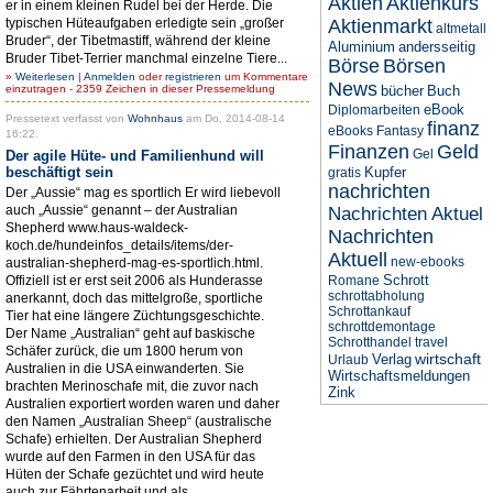
Aktien
Aktienkurs
er in einem kleinen Rudel bei der Herde. Die
typischen Hüteaufgaben erledigte sein „großer
Aktienmarkt
altmetall
Bruder“, der Tibetmastiff, während der kleine
Aluminium
andersseitig
Bruder Tibet-Terrier manchmal einzelne Tiere...
Börse
Börsen
»
Weiterlesen
|
Anmelden
oder
registrieren
um Kommentare
News
einzutragen - 2359 Zeichen in dieser Pressemeldung
bücher
Buch
eBook
Diplomarbeiten
Pressetext verfasst von
Wohnhaus
am Do, 2014-08-14
finanz
eBooks
Fantasy
16:22.
Finanzen
Geld
Gel
Der agile Hüte- und Familienhund will
beschäftigt sein
Kupfer
gratis
nachrichten
Der „Aussie“ mag es sportlich Er wird liebevoll
auch „Aussie“ genannt – der Australian
Nachrichten Aktuel
Shepherd www.haus-waldeck-
Nachrichten
koch.de/hundeinfos_details/items/der-
Aktuell
new-ebooks
australian-shepherd-mag-es-sportlich.html.
Schrott
Offiziell ist er erst seit 2006 als Hunderasse
Romane
schrottabholung
anerkannt, doch das mittelgroße, sportliche
Schrottankauf
Tier hat eine längere Züchtungsgeschichte.
schrottdemontage
Der Name „Australian“ geht auf baskische
Schrotthandel
travel
Schäfer zurück, die um 1800 herum von
wirtschaft
Verlag
Urlaub
Australien in die USA einwanderten. Sie
Wirtschaftsmeldungen
brachten Merinoschafe mit, die zuvor nach
Zink
Australien exportiert worden waren und daher
den Namen „Australian Sheep“ (australische
Schafe) erhielten. Der Australian Shepherd
wurde auf den Farmen in den USA für das
Hüten der Schafe gezüchtet und wird heute
auch zur Fährtenarbeit und als