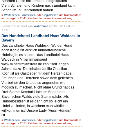
Bearded Collie mit dem dort eingekauften
Vieh, Schafen und Rindern nach England kam.
Schon im 15. Jahrhundert haben...
»
Weiterlesen
|
Anmelden
oder
registrieren
um Kommentare
einzutragen - 2641 Zeichen in dieser Pressemeldung
Pressetext verfasst von
Wohnhaus
am Mi, 2014-03-05
17:43.
Das Hundehotel Landhotel Haus Waldeck in
Bayern
Das Landhotel Haus Waldeck - Wo der Hund
noch König ist Wirklich hundefreundliche
Hotels gibt es selten – das Landhotel Haus
Waldeck in Mitterfirmiansreut
www.mitterfirmiansreut.de zählt seit langen
Jahren dazu. Die Inhaberfamilie Christian
Koch ist als Gastgeber mit dem Herzen dabei,
Frauchen und Herrchen sowie dem geliebten
Vierbeiner den Urlaub so angenehm wie
möglich zu machen. Nicht ohne Grund hat das
Drei-Sterne-Komfort-Hotel im Süden des
Bayerischen Walds viele Stammgäste. „Als
Hundebesitzer ist es gar nicht so leicht ein
Hotel zu finden, in welchem man wirklich
willkommen ist! Unsere Lady (Aussi-Hündin)
ist...
»
Weiterlesen
|
Anmelden
oder
registrieren
um Kommentare
einzutragen - 2321 Zeichen in dieser Pressemeldung