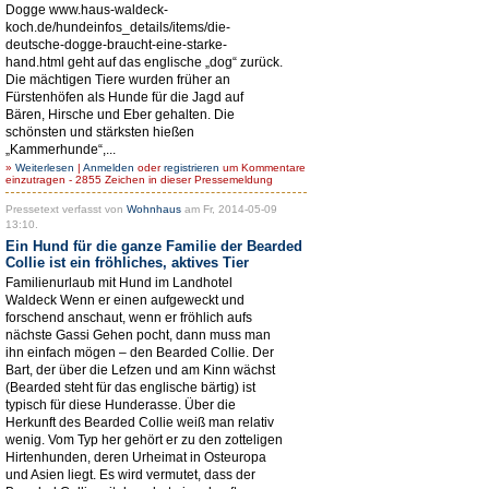
Dogge www.haus-waldeck-
koch.de/hundeinfos_details/items/die-
deutsche-dogge-braucht-eine-starke-
hand.html geht auf das englische „dog“ zurück.
Die mächtigen Tiere wurden früher an
Fürstenhöfen als Hunde für die Jagd auf
Bären, Hirsche und Eber gehalten. Die
schönsten und stärksten hießen
„Kammerhunde“,...
»
Weiterlesen
|
Anmelden
oder
registrieren
um Kommentare
einzutragen - 2855 Zeichen in dieser Pressemeldung
Pressetext verfasst von
Wohnhaus
am Fr, 2014-05-09
13:10.
Ein Hund für die ganze Familie der Bearded
Collie ist ein fröhliches, aktives Tier
Familienurlaub mit Hund im Landhotel
Waldeck Wenn er einen aufgeweckt und
forschend anschaut, wenn er fröhlich aufs
nächste Gassi Gehen pocht, dann muss man
ihn einfach mögen – den Bearded Collie. Der
Bart, der über die Lefzen und am Kinn wächst
(Bearded steht für das englische bärtig) ist
typisch für diese Hunderasse. Über die
Herkunft des Bearded Collie weiß man relativ
wenig. Vom Typ her gehört er zu den zotteligen
Hirtenhunden, deren Urheimat in Osteuropa
und Asien liegt. Es wird vermutet, dass der