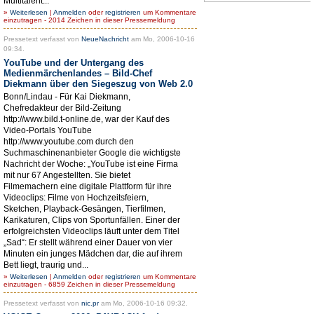
Multitalent...
»
Weiterlesen
|
Anmelden
oder
registrieren
um Kommentare
einzutragen - 2014 Zeichen in dieser Pressemeldung
Pressetext verfasst von
NeueNachricht
am Mo, 2006-10-16
09:34.
YouTube und der Untergang des
Medienmärchenlandes – Bild-Chef
Diekmann über den Siegeszug von Web 2.0
Bonn/Lindau - Für Kai Diekmann,
Chefredakteur der Bild-Zeitung
http://www.bild.t-online.de, war der Kauf des
Video-Portals YouTube
http://www.youtube.com durch den
Suchmaschinenanbieter Google die wichtigste
Nachricht der Woche: „YouTube ist eine Firma
mit nur 67 Angestellten. Sie bietet
Filmemachern eine digitale Plattform für ihre
Videoclips: Filme von Hochzeitsfeiern,
Sketchen, Playback-Gesängen, Tierfilmen,
Karikaturen, Clips von Sportunfällen. Einer der
erfolgreichsten Videoclips läuft unter dem Titel
„Sad“: Er stellt während einer Dauer von vier
Minuten ein junges Mädchen dar, die auf ihrem
Bett liegt, traurig und...
»
Weiterlesen
|
Anmelden
oder
registrieren
um Kommentare
einzutragen - 6859 Zeichen in dieser Pressemeldung
Pressetext verfasst von
nic.pr
am Mo, 2006-10-16 09:32.