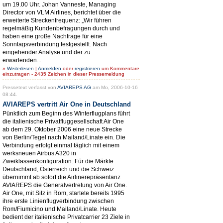
um 19.00 Uhr. Johan Vanneste, Managing
Director von VLM Airlines, berichtet über die
erweiterte Streckenfrequenz: „Wir führen
regelmäßig Kundenbefragungen durch und
haben eine große Nachfrage für eine
Sonntagsverbindung festgestellt. Nach
eingehender Analyse und der zu
erwartenden...
»
Weiterlesen
|
Anmelden
oder
registrieren
um Kommentare
einzutragen - 2435 Zeichen in dieser Pressemeldung
Pressetext verfasst von
AVIAREPS AG
am Mo, 2006-10-16
08:44.
AVIAREPS vertritt Air One in Deutschland
Pünktlich zum Beginn des Winterflugplans führt
die italienische Privatfluggesellschaft Air One
ab dem 29. Oktober 2006 eine neue Strecke
von Berlin/Tegel nach Mailand/Linate ein. Die
Verbindung erfolgt einmal täglich mit einem
werksneuen Airbus A320 in
Zweiklassenkonfiguration. Für die Märkte
Deutschland, Österreich und die Schweiz
übernimmt ab sofort die Airlinerepräsentanz
AVIAREPS die Generalvertretung von Air One.
Air One, mit Sitz in Rom, startete bereits 1995
ihre erste Linienflugverbindung zwischen
Rom/Fiumicino und Mailand/Linate. Heute
bedient der italienische Privatcarrier 23 Ziele in