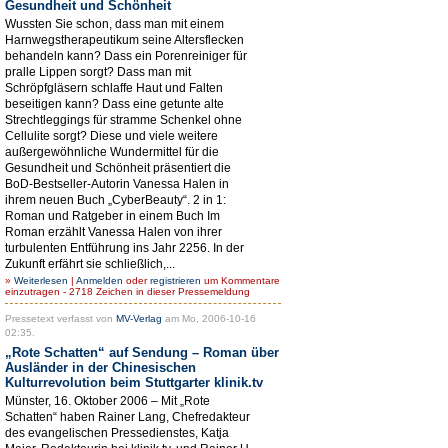
Gesundheit und Schönheit
Wussten Sie schon, dass man mit einem
Harnwegstherapeutikum seine Altersflecken
behandeln kann? Dass ein Porenreiniger für
pralle Lippen sorgt? Dass man mit
Schröpfgläsern schlaffe Haut und Falten
beseitigen kann? Dass eine getunte alte
Strechtleggings für stramme Schenkel ohne
Cellulite sorgt? Diese und viele weitere
außergewöhnliche Wundermittel für die
Gesundheit und Schönheit präsentiert die
BoD-Bestseller-Autorin Vanessa Halen in
ihrem neuen Buch „CyberBeauty“. 2 in 1:
Roman und Ratgeber in einem Buch Im
Roman erzählt Vanessa Halen von ihrer
turbulenten Entführung ins Jahr 2256. In der
Zukunft erfährt sie schließlich,...
»
Weiterlesen
|
Anmelden
oder
registrieren
um Kommentare
einzutragen - 2718 Zeichen in dieser Pressemeldung
Pressetext verfasst von
MV-Verlag
am Mo, 2006-10-16
02:35.
„Rote Schatten“ auf Sendung – Roman über
Ausländer in der Chinesischen
Kulturrevolution beim Stuttgarter klinik.tv
Münster, 16. Oktober 2006 – Mit „Rote
Schatten“ haben Rainer Lang, Chefredakteur
des evangelischen Pressedienstes, Katja