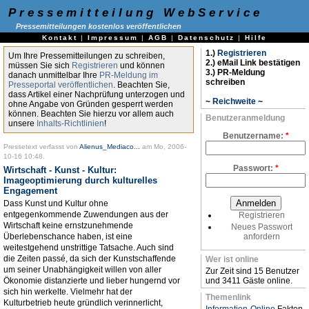
Pressemitteilung WebService
Pressemitteilungen kostenlos veröffentlichen
Kontakt
|
Impressum
|
AGB
|
Datenschutz
|
Hilfe
1.)
Registrieren
Um Ihre Pressemitteilungen zu schreiben,
2.) eMail Link bestätigen
müssen Sie sich
Registrieren
und können
3.) PR-Meldung
danach unmittelbar Ihre
PR-Meldung im
schreiben
Presseportal veröffentlichen
. Beachten Sie,
dass Artikel einer Nachprüfung unterzogen und
~
Reichweite
~
ohne Angabe von Gründen gesperrt werden
können. Beachten Sie hierzu vor allem auch
Benutzeranmeldung
unsere
Inhalts-Richtlinien
!
Benutzername:
*
Pressetext verfasst von
Alienus_Mediaco...
am Mo, 2006-
10-16 10:48.
Passwort:
*
Wirtschaft - Kunst - Kultur:
Imageoptimierung durch kulturelles
Engagement
Dass Kunst und Kultur ohne
entgegenkommende Zuwendungen aus der
Registrieren
Wirtschaft keine ernstzunehmende
Neues Passwort
Überlebenschance haben, ist eine
anfordern
weitestgehend unstrittige Tatsache. Auch sind
die Zeiten passé, da sich der Kunstschaffende
Wer ist online
um seiner Unabhängigkeit willen von aller
Zur Zeit sind 15 Benutzer
Ökonomie distanzierte und lieber hungernd vor
und 3411 Gäste online.
sich hin werkelte. Vielmehr hat der
Themenlink
Kulturbetrieb heute gründlich verinnerlicht,