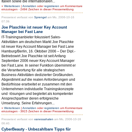
Italien sowie die internationalen...
»
Weiterlesen
|
Anmelden
oder
registrieren
um Kommentare
einzutragen - 2494 Zeichen in dieser Pressemeldung
Pressetext verfasst von
Sprengel
am Mo, 2006-10-16
07:39.
Joe Plaschke ist neuer Key Account
Manager bei Fast Lane
IT-Trainingsanbieter fokussiert Sales-
Aktivitäten am deutschen Markt Joe Plaschke
ist neuer Key Account Manager bei Fast Lane
Hamburg/Berlin, 16. Oktober 2006 – Der Dipl.-
Betriebswirt Joe Plaschke ist seit Anfang
September 2006 neuer Key Account Manager
bei Fast Lane. In seiner Funktion übernimmt er
die Verantwortung für alle strategischen
Business-Aktivitäten dedizierter Großkunden.
Abgestimmt auf die realen Anforderungen und
Bedürfnisse erarbeitet er zusammen mit den
Unternehmen individuelle Trainingskonzepte
und -lösungen und begleitet als kompetenter
Ansprechpartner deren erfolgreiche
Umsetzung. Seine Erfahrungen...
»
Weiterlesen
|
Anmelden
oder
registrieren
um Kommentare
einzutragen - 3915 Zeichen in dieser Pressemeldung
Pressetext verfasst von
vanessahalen
am Mo, 2006-10-16
06:40.
CyberBeauty - Unbezahlbare Tipps für