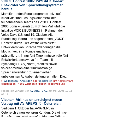
VOICE Contest 2006: PAYBACK fordert
Entwickler von Sprachdialogsystemen
heraus
Marktführendes Bonusprogramm setzt auf
Kreativität und Lösungskompetenz der
teilnehmenden Teams des VOICE Contest
2006 Bonn – Bereits zum dritten Mal führt die
Initiative VOICE BUSINESS im Rahmen der
Voice Days (18. und 19. Oktober, Alter
Bundestag, Bonn) den sogenannten „VOICE
Contest“ durch. Der Wettbewerb bietet
Entwicklern von Sprachanwendungen die
Möglichkeit, ihre Kompetenz live zu
präsentieren: In nur fünf Tagen müssen die fünf
Entwicklerteams Avaya (im Team mit
Sympalog), ITCV, Nortel, Memics sowie
voiceandvision eine funktionsfähige
Sprachanwendung zu einer vorher
unbekannten Aufgabenstellung schaffen. Die...
»
Weiterlesen
|
Anmelden
oder
registrieren
um Kommentare
einzutragen - 4363 Zeichen in dieser Pressemeldung
Pressetext verfasst von
AVIAREPS AG
am Mo, 2006-10-16
09:18.
Vietnam Airlines unterzeichnet neuen
Vertrag mit AVIAREPS für Österreich
Seit dem 1. Oktober hat AVIAREPS in
Österreich einen weiteren Kunden. Die Airline-
Repräsentanz wird ab sofort Vietnam Airlines