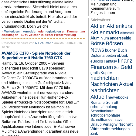
Information-Online
Fakten,
dass öffentliche Unterstützung alleine keine
Meinungen und
ernstzunehmende Sicherheit bietet und durch
Kommentare zum
umfangreiche Forderungen und Vorgaben
Zeitgeschehen
eher einschränkt als befreit. Hier also wird der
Stichwörter
versöhnende Dialog mit der Wirtschaft
Aktien
Aktienkurs
unumgänglich. Doch welche...
Aktienmarkt
»
Weiterlesen
|
Anmelden
oder
registrieren
um Kommentare
altmetall
einzutragen - 4059 Zeichen in dieser Pressemeldung
Aluminium
andersseitig
Börse
Börsen
Pressetext verfasst von
N.Schumann
am Mo, 2006-10-16
10:37.
News
bücher
Buch
AVAMOS C170 - Spiele Notebook der
eBook
Diplomarbeiten
Superlative mit Nvidia 7950 GTX
finanz
eBooks
Fantasy
Hamburg, 16. Oktober 2006 – Seinem
Finanzen
Geld
Gel
bisherigen Flaggschiff C170 spendiert
Kupfer
gratis
AVAMOS ein Grafikupgrade von Nividia
nachrichten
GeForce Go 7900GTX auf den brandneuen
und höher getakteten Grafikchipsatz Nvidia
Nachrichten Aktuel
GeForce Go 7950GTX. Mit dem C170 führt
Nachrichten
AVAMOS weiterhin, mit nur wenigen anderen
Aktuell
Anbietern, eine speziell für Highend-PC-
new-ebooks
Spieler entwickelte Notebookreihe fort. Das 17“
Schrott
Romane
schrottabholung
Zoll Widescreen Notebook ist als mobiles
Schrottankauf
Spieler Notebook konzipiert und richtet sich
schrottdemontage
hauptsächlich an Anwender für grafikintensive
Schrotthandel
travel
Software. Prädestiniert für klassische Office
wirtschaft
Verlag
Urlaub
Applikationen wie Internet oder E-Mail sowie
Wirtschaftsmeldungen
Multimedia Anwendungen, garantiert das neue
Zink