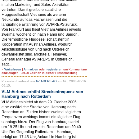
in allen Marketing- und Sales-Aktivitäten
vertreten. Damit greift die staatliche
Fluggesellschaft Vietnams als weiterer
Neukunde auf das Fachwissen und die
langjährige Erfahrung von AVIAREPS zurück.
Von Frankfurt aus fliegt Vietnam Airlines jeweils
zweimal wöchentlich nach Hanoi und Saigon.
Die fernöstliche Fluggesellschaft steht in
Kooperation mit Austrian Airlines, wodurch
Anschlussflüge von und nach Österreich
gewährleistet sind. Michaela Felmayer,
General Manager AVIAREPS in Österreich,
sagt...
»
Weiterlesen
|
Anmelden
oder
registrieren
um Kommentare
einzutragen - 2618 Zeichen in dieser Pressemeldung
Pressetext verfasst von
AVIAREPS AG
am Mo, 2006-10-16
09:15.
VLM Airlines erhöht Streckenfrequenz von
Hamburg nach Rotterdam
VLM Airlines bietet ab dem 29. Oktober 2006
eine zusätzliche Strecke von Hamburg nach
Rotterdam an. Zu den bisher zweimal täglichen
Frequenzen werktags kommt ein täglicher Flug
sonntags hinzu. Der Flug von Hamburg startet
um 19.25 Uhr und erreicht Rotterdam um 20.40
Uhr. Der Gegenflug Rotterdam – Hamburg
erfolgt um 17.45 Uhr; Ankunft in Hamburg ist