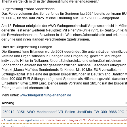
Thema werde ich mich in der Bürgerstiftung weiter engagieren.“
Bürgerstiftung erhöht Sonderfonds
Das Fördervolumen des Sonderfonds für Senioren lag 2024 bereits bei knapp E
50.000.--, für das Jahr 2025 ist eine Erhöhung auf EUR 75.000, -- eingeplant.
Am 12. Februar erfolgte in der AWO-Wohngemeinschaft Vergissmeinnicht in Möhr
der erste Test einer weiteren Neuigkeit: Mit einer VR-Brille (Virtual-Reality-Brille) 
die Bewohnerinnen und Bewohner in die Welt eines Jahrmarkts ein und erkundet
der Brille und ihren Händen verschiedene Spielstationen.
Über die Bürgerstiftung Erlangen
Die Bürgerstiftung Erlangen wurde 2003 gegründet. Sie unterstützt gemeinnützig
Vereine und Organisationen in Erlangen und Umgebung, gewährt Bedürftigen
individuelle Hilfen in Notlagen, fördert Schulprojekte und unterstützt mit einem
Sonderfonds Senioren bei der gesellschaftlichen Teilhabe. Besonders erfolgreich 
Projekt „Mama Mia“ des Sonderfonds für Kinder. Mit 10 Mio. EUR verwaltetem
Stiftungskapital ist sie eine der großen Bürgerstiftungen in Deutschland. Jährlich
über 400.000 EUR Stiftungserträge und Spenden als Hilfen ausgezahlt, darunter 
Einzelhilfen unter 1.000 Euro. Der gesamte Vorstand und Stiftungsrat der Bürgerst
Erlangen arbeitet ehrenamtlich.
Mehr unter:
www.buergerstiftung-erlangen.de
Anhang
250212_BüSti_AWO_Moehrendorf_VR_Brillen_JockiFoto_TW_300_9866.JPG
»
Anmelden
oder
registrieren
um Kommentare einzutragen - 2713 Zeichen in dieser Pressemel