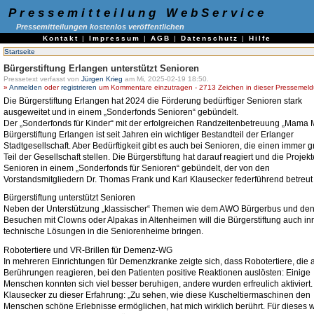
Pressemitteilung WebService
Pressemitteilungen kostenlos veröffentlichen
Kontakt
|
Impressum
|
AGB
|
Datenschutz
|
Hilfe
Startseite
Bürgerstiftung Erlangen unterstützt Senioren
Pressetext verfasst von
Jürgen Krieg
am Mi, 2025-02-19 18:50.
»
Anmelden
oder
registrieren
um Kommentare einzutragen - 2713 Zeichen in dieser Pressemel
Die Bürgerstiftung Erlangen hat 2024 die Förderung bedürftiger Senioren stark
ausgeweitet und in einem „Sonderfonds Senioren“ gebündelt.
Der „Sonderfonds für Kinder“ mit der erfolgreichen Randzeitenbetreuung „Mama 
Bürgerstiftung Erlangen ist seit Jahren ein wichtiger Bestandteil der Erlanger
Stadtgesellschaft. Aber Bedürftigkeit gibt es auch bei Senioren, die einen immer 
Teil der Gesellschaft stellen. Die Bürgerstiftung hat darauf reagiert und die Projekt
Senioren in einem „Sonderfonds für Senioren“ gebündelt, der von den
Vorstandsmitgliedern Dr. Thomas Frank und Karl Klausecker federführend betreut 
Bürgerstiftung unterstützt Senioren
Neben der Unterstützung „klassischer“ Themen wie dem AWO Bürgerbus und de
Besuchen mit Clowns oder Alpakas in Altenheimen will die Bürgerstiftung auch in
technische Lösungen in die Seniorenheime bringen.
Robotertiere und VR-Brillen für Demenz-WG
In mehreren Einrichtungen für Demenzkranke zeigte sich, dass Robotertiere, die 
Berührungen reagieren, bei den Patienten positive Reaktionen auslösten: Einige
Menschen konnten sich viel besser beruhigen, andere wurden erfreulich aktiviert.
Klausecker zu dieser Erfahrung: „Zu sehen, wie diese Kuscheltiermaschinen den
Menschen schöne Erlebnisse ermöglichen, hat mich wirklich berührt. Für dieses w