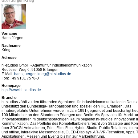
Über Jürgen Krieg
Vorname
Hans-Jürgen
Nachname
Krieg
Adresse
hl-studios GmbH - Agentur für Industriekommunikation
Reutleser Weg 6, 91058 Erlangen
E-Mail:
hans-juergen.krieg@hl-studios.de
Fon: +49 9131 7578-0
Homepage
http://www.hl-studios.de
Branche
hl-studios zählt zu den führenden Agenturen für Industriekommunikation in Deuts
unterstützt den Bundesliga-Handballsport und speziell den HC Erlangen. Das
inhabergeführte Unternehmen wurde im Jahr 1991 gegründet und beschäftigt heu
100 Mitarbeiter an den Standorten Erlangen und Berlin. Als Spezialist für Markt- 
Innovationsführer im deutschsprachigen Raum begleitet hl-studios Innovationen i
Kommunikation. Das Portfolio des Komplettanbieters reicht von Strategie und Ko
über 3D/CGI-Animationen, Print, Film, Foto, Hybrid Studio, Public Relations, Intera
und offline, interaktive Messemodelle, OLED-Displays, AR-/VR-Techniken, Apps, 
Applikationen, Messen und Events bis hin zur Markenführung.