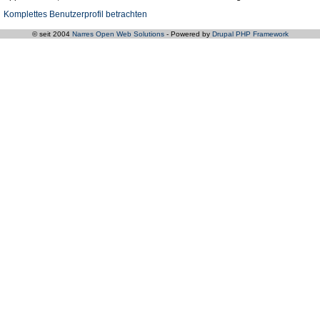
Komplettes Benutzerprofil betrachten
© seit 2004
Narres Open Web Solutions
- Powered by
Drupal PHP Framework