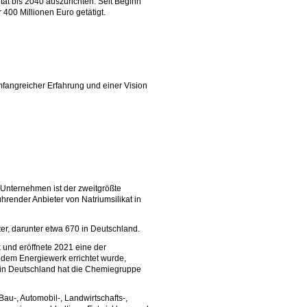
tät bis 2040 auszurichten. Seit Beginn
400 Millionen Euro getätigt.
 umfangreicher Erfahrung und einer Vision
 Unternehmen ist der zweitgrößte
render Anbieter von Natriumsilikat in
er, darunter etwa 670 in Deutschland.
und eröffnete 2021 eine der
dem Energiewerk errichtet wurde,
z in Deutschland hat die Chemiegruppe
Bau-, Automobil-, Landwirtschafts-,