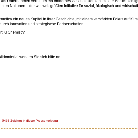
 Das Unternehmen verbindet ein modernes Geschäftskonzept mit der Berücksichtig
inten Nationen – der weltweit größten Initiative für sozial, ökologisch und wirtsch
tica ein neues Kapitel in ihrer Geschichte, mit einem verstärkten Fokus auf Klim
durch Innovation und strategische Partnerschaften.
rt KI Chemistry.
ldmaterial wenden Sie sich bitte an:
 5468 Zeichen in dieser Pressemeldung