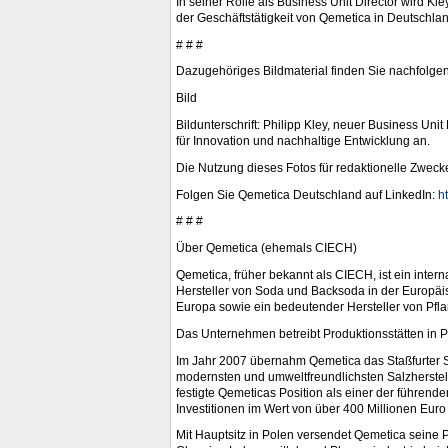
In seiner Rolle als Business Unit Director wird K
der Geschäftstätigkeit von Qemetica in Deutschla
# # #
Dazugehöriges Bildmaterial finden Sie nachfolg
Bild
Bildunterschrift: Philipp Kley, neuer Business Uni
für Innovation und nachhaltige Entwicklung an.
Die Nutzung dieses Fotos für redaktionelle Zwecke
Folgen Sie Qemetica Deutschland auf LinkedIn:
h
# # #
Über Qemetica (ehemals CIECH)
Qemetica, früher bekannt als CIECH, ist ein inter
Hersteller von Soda und Backsoda in der Europäis
Europa sowie ein bedeutender Hersteller von Pfl
Das Unternehmen betreibt Produktionsstätten in P
Im Jahr 2007 übernahm Qemetica das Staßfurter S
modernsten und umweltfreundlichsten Salzherste
festigte Qemeticas Position als einer der führen
Investitionen im Wert von über 400 Millionen Euro
Mit Hauptsitz in Polen versendet Qemetica seine Pr