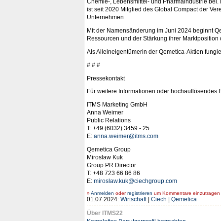
Chemie-, Lebensmittel- und Pharmaindustrie bei.
ist seit 2020 Mitglied des Global Compact der Vere
Unternehmen.
Mit der Namensänderung im Juni 2024 beginnt Qeme
Ressourcen und der Stärkung ihrer Marktposition 
Als Alleineigentümerin der Qemetica-Aktien fungie
# # #
Pressekontakt
Für weitere Informationen oder hochauflösendes Bi
ITMS Marketing GmbH
Anna Weimer
Public Relations
T: +49 (6032) 3459 - 25
E:
anna.weimer@itms.com
Qemetica Group
Miroslaw Kuk
Group PR Director
T: +48 723 66 86 86
E:
miroslaw.kuk@ciechgroup.com
»
Anmelden
oder
registrieren
um Kommentare einzutragen -
01.07.2024:
Wirtschaft
|
Ciech
|
Qemetica
Über ITMS22