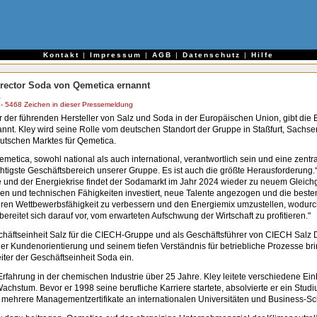
e
Kontakt
|
Impressum
|
AGB
|
Datenschutz
|
Hilfe
irector Soda von Qemetica ernannt
.
 5468 Zeichen in dieser Pressemeldung
er der führenden Hersteller von Salz und Soda in der Europäischen Union, gibt di
nnt. Kley wird seine Rolle vom deutschen Standort der Gruppe in Staßfurt, Sachse
eutschen Marktes für Qemetica.
emetica, sowohl national als auch international, verantwortlich sein und eine ze
chtigste Geschäftsbereich unserer Gruppe. Es ist auch die größte Herausforderung.
 und der Energiekrise findet der Sodamarkt im Jahr 2024 wieder zu neuem Gleich
en und technischen Fähigkeiten investiert, neue Talente angezogen und die besten 
deren Wettbewerbsfähigkeit zu verbessern und den Energiemix umzustellen, wodu
eitet sich darauf vor, vom erwarteten Aufschwung der Wirtschaft zu profitieren."
schäftseinheit Salz für die CIECH-Gruppe und als Geschäftsführer von CIECH Salz 
iner Kundenorientierung und seinem tiefen Verständnis für betriebliche Prozesse br
iter der Geschäftseinheit Soda ein.
rfahrung in der chemischen Industrie über 25 Jahre. Kley leitete verschiedene Ei
stum. Bevor er 1998 seine berufliche Karriere startete, absolvierte er ein Studiu
rb mehrere Managementzertifikate an internationalen Universitäten und Business-Sc