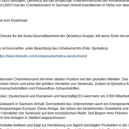
ley dazu beitragen, Qemetica auf das ehrgeizige Unternehmensziel der Klimaneutrali
nd (2007) hat der Chemiekonzern in Sachsen-Anhalt Investitionen in Höhe von über 
end zum Download:
t Director für die Soda-Geschäftseinheit der Qemetica-Gruppe, tritt seine Rolle mit
 ist honorarfrei, unter Beachtung des Urheberrechts (Foto: Qemetica)
ttps://www.linkedin.com/company/qemetica-deutschland/
nationaler Chemiekonzern mit einer starken Position auf den globalen Märkten. Das
chen Union und einer der größten Hersteller von Siedesalz. Zudem ist Qemetica füh
anzenschutzmitteln und Polyurethan-Schaumstoffen.
olen, Deutschland und Rumänien und beschäftigt EU-weit mehr als 3.000 Mitarbeit
odawerk in Sachsen-Anhalt. Dort betreibt das Unternehmen auch ein Energiewerk 
llungsanlagen Europas. Diese Anlage, die neben der bestehenden Sodafabrik und 
den Hersteller von Siedesalz auf dem europäischen Markt. Seit Beginn ihrer Präsen
 in ihre Anlagen in Staßfurt abgeschlossen.
odukte weltweit und trägt zur Herstellung von täglich benötigten Produkten in der 