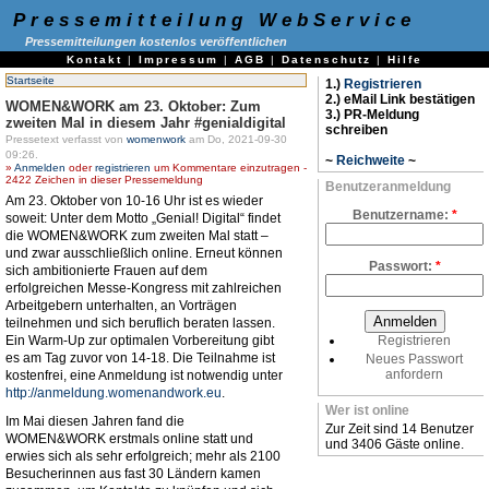
Pressemitteilung WebService
Pressemitteilungen kostenlos veröffentlichen
Kontakt
|
Impressum
|
AGB
|
Datenschutz
|
Hilfe
Startseite
1.)
Registrieren
2.) eMail Link bestätigen
WOMEN&WORK am 23. Oktober: Zum
3.) PR-Meldung
zweiten Mal in diesem Jahr #genialdigital
schreiben
Pressetext verfasst von
womenwork
am Do, 2021-09-30
09:26.
~
Reichweite
~
»
Anmelden
oder
registrieren
um Kommentare einzutragen -
2422 Zeichen in dieser Pressemeldung
Benutzeranmeldung
Am 23. Oktober von 10-16 Uhr ist es wieder
Benutzername:
*
soweit: Unter dem Motto „Genial! Digital“ findet
die WOMEN&WORK zum zweiten Mal statt –
und zwar ausschließlich online. Erneut können
Passwort:
*
sich ambitionierte Frauen auf dem
erfolgreichen Messe-Kongress mit zahlreichen
Arbeitgebern unterhalten, an Vorträgen
teilnehmen und sich beruflich beraten lassen.
Ein Warm-Up zur optimalen Vorbereitung gibt
Registrieren
es am Tag zuvor von 14-18. Die Teilnahme ist
Neues Passwort
anfordern
kostenfrei, eine Anmeldung ist notwendig unter
http://anmeldung.womenandwork.eu
.
Wer ist online
Im Mai diesen Jahren fand die
Zur Zeit sind 14 Benutzer
WOMEN&WORK erstmals online statt und
und 3406 Gäste online.
erwies sich als sehr erfolgreich; mehr als 2100
Besucherinnen aus fast 30 Ländern kamen