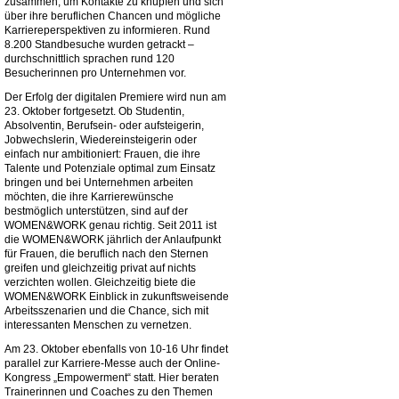
zusammen, um Kontakte zu knüpfen und sich
über ihre beruflichen Chancen und mögliche
Karriereperspektiven zu informieren. Rund
8.200 Standbesuche wurden getrackt –
durchschnittlich sprachen rund 120
Besucherinnen pro Unternehmen vor.
Der Erfolg der digitalen Premiere wird nun am
23. Oktober fortgesetzt. Ob Studentin,
Absolventin, Berufsein- oder aufsteigerin,
Jobwechslerin, Wiedereinsteigerin oder
einfach nur ambitioniert: Frauen, die ihre
Talente und Potenziale optimal zum Einsatz
bringen und bei Unternehmen arbeiten
möchten, die ihre Karrierewünsche
bestmöglich unterstützen, sind auf der
WOMEN&WORK genau richtig. Seit 2011 ist
die WOMEN&WORK jährlich der Anlaufpunkt
für Frauen, die beruflich nach den Sternen
greifen und gleichzeitig privat auf nichts
verzichten wollen. Gleichzeitig biete die
WOMEN&WORK Einblick in zukunftsweisende
Arbeitsszenarien und die Chance, sich mit
interessanten Menschen zu vernetzen.
Am 23. Oktober ebenfalls von 10-16 Uhr findet
parallel zur Karriere-Messe auch der Online-
Kongress „Empowerment“ statt. Hier beraten
Trainerinnen und Coaches zu den Themen