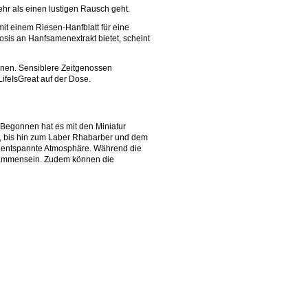
hr als einen lustigen Rausch geht.
it einem Riesen-Hanfblatt für eine
osis an Hanfsamenextrakt bietet, scheint
nnen. Sensiblere Zeitgenossen
feIsGreat auf der Dose.
 Begonnen hat es mit den Miniatur
r, bis hin zum Laber Rhabarber und dem
ne entspannte Atmosphäre. Während die
Beisammensein. Zudem können die