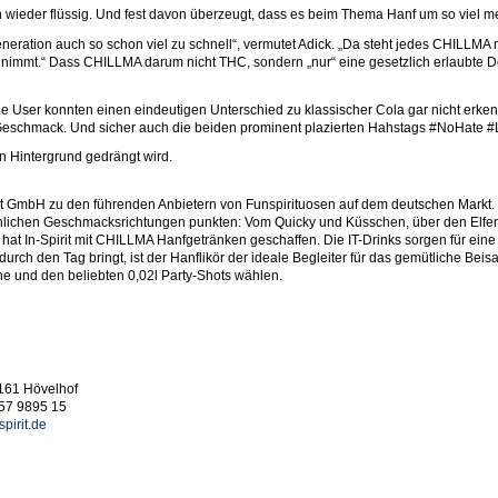
n wieder flüssig. Und fest davon überzeugt, dass es beim Thema Hanf um so viel me
eration auch so schon viel zu schnell“, vermutet Adick. „Da steht jedes CHILLMA m
e nimmt.“ Dass CHILLMA darum nicht THC, sondern „nur“ eine gesetzlich erlaubte D
e User konnten einen eindeutigen Unterschied zu klassischer Cola gar nicht erke
schmack. Und sicher auch die beiden prominent plazierten Hahstags #NoHate #Li
n Hintergrund gedrängt wird.
irit GmbH zu den führenden Anbietern von Funspirituosen auf dem deutschen Markt.
hnlichen Geschmacksrichtungen punkten: Vom Quicky und Küsschen, über den Elfe
e hat In-Spirit mit CHILLMA Hanfgetränken geschaffen. Die IT-Drinks sorgen für ei
 durch den Tag bringt, ist der Hanflikör der ideale Begleiter für das gemütliche 
e und den beliebten 0,02l Party-Shots wählen.
3161 Hövelhof
257 9895 15
pirit.de