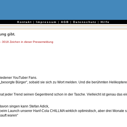
e
Kontakt
|
Impressum
|
AGB
|
Datenschutz
|
Hilfe
ung gibt.
 3018 Zeichen in dieser Pressemeldung
hiedener YouTuber Fans.
besorgte Bürger“, sobald sie sich zu Wort melden. Und die berühmten Helikopterelt
hat jeder Trend seinen Gegentrend schon in der Tasche. Vielleicht ist genau das e
avon singen kann Stefan Adick,
beim Launch unserer Hanf-Cola CHILLMA wirklich optimistisch, aber drei Monate s
kauft waren“