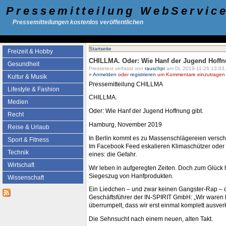
Pressemitteilung WebServic
Pressemitteilungen kostenlos veröffentlichen
Startseite
Freizeit & Hobby
CHILLMA. Oder: Wie Hanf der Jugend Hoffn
Gesundheit
Pressetext verfasst von
rauschpr
am Di, 2019-11-26 13:03.
»
Anmelden
oder
registrieren
um Kommentare einzutragen -
Kultur & Musik
Pressemitteilung CHILLMA
Lifestyle & Fashion
CHILLMA.
Medien
Oder: Wie Hanf der Jugend Hoffnung gibt.
Recht
Hamburg, November 2019
Reise & Urlaub
In Berlin kommt es zu Massenschlägereien versc
Sport & Fitness
Im Facebook Feed eskalieren Klimaschützer oder „
Technik
eines: die Gefahr.
Wirtschaft
Wir leben in aufgeregten Zeiten. Doch zum Glück 
Siegeszug von Hanfprodukten.
Wissenschaft
Ein Liedchen – und zwar keinen Gangster-Rap – d
Geschäftsführer der IN-SPIRIT GmbH: „Wir waren 
überrumpelt, dass wir erst einmal komplett ausver
Die Sehnsucht nach einem neuen, alten Takt.