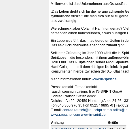
Mittlerweile ist das Unternehmen aus Ostwestfale
„Das Leben dreht sich für die heranwachsende Gen
symbolische Auszeit, die man sich nur allzu gern
also zweitrangig.
Wie schmeckt aber Cola mit Hanf nun genau? Viel
bemerkten einen hauchdünnen, etwas nussigen Ge
Ein Lebensgefühl, das in aufgeregten Zeiten in de
Das es glücklicherweise aber noch zuhauf gibt!
Seit ihrer Gründung im Jahr 1999 zählt die In-Sp
Spirituosen, die besonders mit ihren außergewö
Holu Lulu. Das i-Tüpfelchen seiner Produktpalett
Hanf-Cola jeden mit dem richtigen Koffeinkick gut
Konsumenten hierbei zwischen der 0,5l Glasflasch
Mehr Informationen unter:
www.in-spirit.de
Pressekontakt: Firmenkontakt:
rausch communications & pr IN-SPIRIT GmbH
Conrad Rausch Stefan Adick
Deichstraße 29 | 20459 Hamburg Allee 24-26 | 3
Fon 040 360 976 95 Fon 05257 9895 -0 | Fax 05
E-mail:
conrad.rausch@rauschpr.com
s.adick@in-s
www.rauschpr.com
www.in-spirit.de
Anhang
Größe