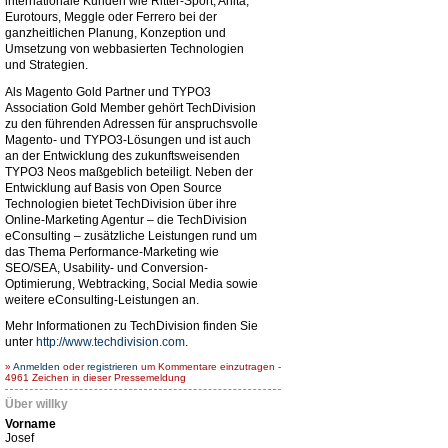
internationale Kunden wie Ritter-Sport, Anita,
Eurotours, Meggle oder Ferrero bei der
ganzheitlichen Planung, Konzeption und
Umsetzung von webbasierten Technologien
und Strategien.
Als Magento Gold Partner und TYPO3
Association Gold Member gehört TechDivision
zu den führenden Adressen für anspruchsvolle
Magento- und TYPO3-Lösungen und ist auch
an der Entwicklung des zukunftsweisenden
TYPO3 Neos maßgeblich beteiligt. Neben der
Entwicklung auf Basis von Open Source
Technologien bietet TechDivision über ihre
Online-Marketing Agentur – die TechDivision
eConsulting – zusätzliche Leistungen rund um
das Thema Performance-Marketing wie
SEO/SEA, Usability- und Conversion-
Optimierung, Webtracking, Social Media sowie
weitere eConsulting-Leistungen an.
Mehr Informationen zu TechDivision finden Sie
unter
http://www.techdivision.com
.
»
Anmelden
oder
registrieren
um Kommentare einzutragen -
4961 Zeichen in dieser Pressemeldung
Über willky
Vorname
Josef