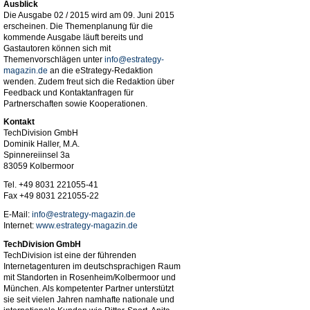
Ausblick
Die Ausgabe 02 / 2015 wird am 09. Juni 2015
erscheinen. Die Themenplanung für die
kommende Ausgabe läuft bereits und
Gastautoren können sich mit
Themenvorschlägen unter
info@estrategy-
magazin.de
an die eStrategy-Redaktion
wenden. Zudem freut sich die Redaktion über
Feedback und Kontaktanfragen für
Partnerschaften sowie Kooperationen.
Kontakt
TechDivision GmbH
Dominik Haller, M.A.
Spinnereiinsel 3a
83059 Kolbermoor
Tel. +49 8031 221055-41
Fax +49 8031 221055-22
E-Mail:
info@estrategy-magazin.de
Internet:
www.estrategy-magazin.de
TechDivision GmbH
TechDivision ist eine der führenden
Internetagenturen im deutschsprachigen Raum
mit Standorten in Rosenheim/Kolbermoor und
München. Als kompetenter Partner unterstützt
sie seit vielen Jahren namhafte nationale und