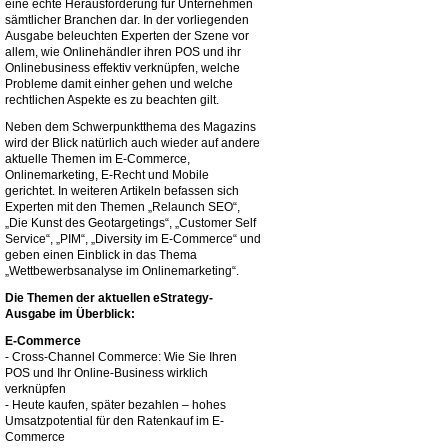
eine echte Herausforderung für Unternehmen
sämtlicher Branchen dar. In der vorliegenden
Ausgabe beleuchten Experten der Szene vor
allem, wie Onlinehändler ihren POS und ihr
Onlinebusiness effektiv verknüpfen, welche
Probleme damit einher gehen und welche
rechtlichen Aspekte es zu beachten gilt.
Neben dem Schwerpunktthema des Magazins
wird der Blick natürlich auch wieder auf andere
aktuelle Themen im E-Commerce,
Onlinemarketing, E-Recht und Mobile
gerichtet. In weiteren Artikeln befassen sich
Experten mit den Themen „Relaunch SEO“,
„Die Kunst des Geotargetings“, „Customer Self
Service“, „PIM“, „Diversity im E-Commerce“ und
geben einen Einblick in das Thema
„Wettbewerbsanalyse im Onlinemarketing“.
Die Themen der aktuellen eStrategy-
Ausgabe im Überblick:
E-Commerce
- Cross-Channel Commerce: Wie Sie Ihren
POS und Ihr Online-Business wirklich
verknüpfen
- Heute kaufen, später bezahlen – hohes
Umsatzpotential für den Ratenkauf im E-
Commerce