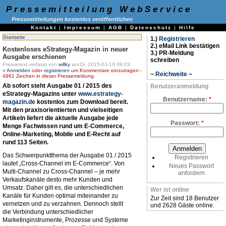
Pressemitteilung WebService
Pressemitteilungen kostenlos veröffentlichen
Kontakt
|
Impressum
|
AGB
|
Datenschutz
|
Hilfe
Startseite
1.)
Registrieren
2.) eMail Link bestätigen
Kostenloses eStrategy-Magazin in neuer
3.) PR-Meldung
Ausgabe erschienen
schreiben
Pressetext verfasst von
willky
am Di, 2015-03-10 09:03.
»
Anmelden
oder
registrieren
um Kommentare einzutragen -
~
Reichweite
~
4961 Zeichen in dieser Pressemeldung
Ab sofort steht Ausgabe 01 / 2015 des
Benutzeranmeldung
eStrategy-Magazins unter
www.estrategy-
Benutzername:
*
magazin.de
kostenlos zum Download bereit.
Mit den praxisorientierten und vielseitigen
Artikeln liefert die aktuelle Ausgabe jede
Passwort:
*
Menge Fachwissen rund um E-Commerce,
Online-Marketing, Mobile und E-Recht auf
rund 113 Seiten.
Das Schwerpunktthema der Ausgabe 01 / 2015
Registrieren
lautet „Cross-Channel im E-Commerce“. Von
Neues Passwort
Multi-Channel zu Cross-Channel – je mehr
anfordern
Verkaufskanäle desto mehr Kunden und
Umsatz. Daher gilt es, die unterschiedlichen
Wer ist online
Kanäle für Kunden optimal miteinander zu
Zur Zeit sind 18 Benutzer
vernetzen und zu verzahnen. Dennoch stellt
und 2628 Gäste online.
die Verbindung unterschiedlicher
Marketinginstrumente, Prozesse und Systeme