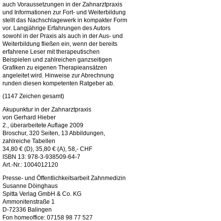
auch Voraussetzungen in der Zahnarztpraxis
und Informationen zur Fort- und Weiterbildung
stellt das Nachschlagewerk in kompakter Form
vor. Langjährige Erfahrungen des Autors
sowohl in der Praxis als auch in der Aus- und
Weiterbildung fließen ein, wenn der bereits
erfahrene Leser mit therapeutischen
Beispielen und zahlreichen ganzseitigen
Grafiken zu eigenen Therapieansätzen
angeleitet wird. Hinweise zur Abrechnung
runden diesen kompetenten Ratgeber ab.
(1147 Zeichen gesamt)
Akupunktur in der Zahnarztpraxis
von Gerhard Hieber
2., überarbeitete Auflage 2009
Broschur, 320 Seiten, 13 Abbildungen,
zahlreiche Tabellen
34,80 € (D), 35,80 € (A), 58,- CHF
ISBN 13: 978-3-938509-64-7
Art.-Nr.: 1004012120
Presse- und Öffentlichkeitsarbeit Zahnmedizin
Susanne Döinghaus
Spitta Verlag GmbH & Co. KG
Ammonitenstraße 1
D-72336 Balingen
Fon homeoffice: 07158 98 77 527