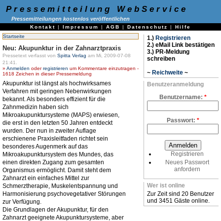
Pressemitteilung WebService
Pressemitteilungen kostenlos veröffentlichen
Kontakt
|
Impressum
|
AGB
|
Datenschutz
|
Hilfe
Startseite
1.)
Registrieren
2.) eMail Link bestätigen
Neu: Akupunktur in der Zahnarztpraxis
3.) PR-Meldung
Pressetext verfasst von
Spitta Verlag
am Mi, 2009-07-08
schreiben
21:41.
»
Anmelden
oder
registrieren
um Kommentare einzutragen -
~
Reichweite
~
1618 Zeichen in dieser Pressemeldung
Akupunktur ist längst als hochwirksames
Benutzeranmeldung
Verfahren mit geringen Nebenwirkungen
Benutzername:
*
bekannt. Als besonders effizient für die
Zahnmedizin haben sich
Mikroakupunktursysteme (MAPS) erwiesen,
Passwort:
*
die erst in den letzten 50 Jahren entdeckt
wurden. Der nun in zweiter Auflage
erschienene Praxisleitfaden richtet sein
besonderes Augenmerk auf das
Registrieren
Mikroakupunktursystem des Mundes, das
einen direkten Zugang zum gesamten
Neues Passwort
anfordern
Organismus ermöglicht. Damit steht dem
Zahnarzt ein einfaches Mittel zur
Wer ist online
Schmerztherapie, Muskelentspannung und
Harmonisierung psychovegetativer Störungen
Zur Zeit sind 20 Benutzer
und 3451 Gäste online.
zur Verfügung.
Die Grundlagen der Akupunktur, für den
Zahnarzt geeignete Akupunktursysteme, aber