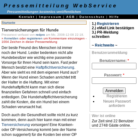
Pressemitteilung WebService
Pressemitteilungen kostenlos veröffentlichen
Kontakt
|
Impressum
|
AGB
|
Datenschutz
|
Hilfe
Startseite
1.)
Registrieren
2.) eMail Link bestätigen
Tierversicherungen für Hunde
3.) PR-Meldung
Pressetext verfasst von
redpro
am Mo, 2008-12-08 22:18.
schreiben
»
Anmelden
oder
registrieren
um Kommentare einzutragen -
1004 Zeichen in dieser Pressemeldung
~
Reichweite
~
Der beste Freund des Menschen ist immer
noch der Hund. Leider bedenken nicht alle
Benutzeranmeldung
Hundebesitzer wie wichtig eine passende
Benutzername:
*
Vorsorge für Ihren Hund sein kann. Fast jeder
Mensch besitzt eine
Haftpflichtversicherung
.
Aber wie sieht es mit dem eigenen Hund aus?
Passwort:
*
Wenn der Hund einen Schaden anrichtet tritt
der Halter in die Haftung. Mit einer
Hundehaftpflicht kann man sich diese
finanziellen Gefahren schnell und einfach
Registrieren
entledigen. Die Hundehaftpflichtversicherung
Neues Passwort
zahlt die Kosten, die ein Hund bei einem
anfordern
Schaden verursacht hat.
Doch auch die Gesundheit sollte nicht zu kurz
Wer ist online
kommen, denn auch hier kann man mit einer
Zur Zeit sind 22 Benutzer
Tierversicherung
vorsorgen! Eine Kranken-
und 2748 Gäste online.
oder OP-Versicherung kommt (wie der Name
schon suggeriert) für die Kosten bei einer OP