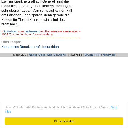
bzw. im Krankheitsfall auf. Generell sind die
monatlichen Beiträge bei Tierversicherungen
sehr überschaubar. Man sollte auf keinen Fall
am Falschen Ende sparen, denn gerade die
Kosten für Tier im Krankheitsfall sind doch
recht hoch.
»
Anmelden
oder
registrieren
um Kommentare einzutragen -
1004 Zeichen in dieser Pressemeldung
Über redpro
Komplettes Benutzerprofil betrachten
© seit 2004
Narres Open Web Solutions
- Powered by
Drupal PHP Framework
Diese Website nutzt Cookies, um bestmögliche Funktionalität bieten zu können.
Mehr
Infos
Ok, verstanden